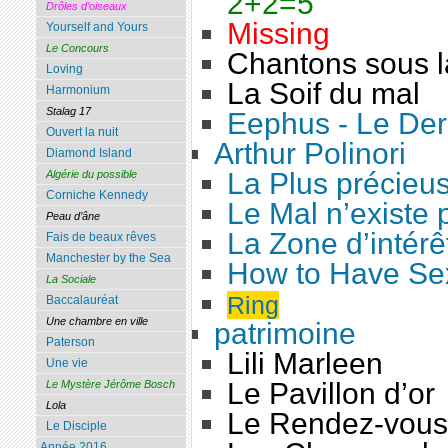
2+2=5
Drôles d’oiseaux
Missing
Yourself and Yours
Le Concours
Chantons sous l
Loving
La Soif du mal
Harmonium
Stalag 17
Eephus - Le Dern
Ouvert la nuit
Arthur Polinori
Diamond Island
La Plus précieu
Algérie du possible
Corniche Kennedy
Le Mal n’existe 
Peau d’âne
La Zone d’intérê
Fais de beaux rêves
Manchester by the Sea
How to Have Se
La Sociale
Ring
Baccalauréat
Une chambre en ville
patrimoine
Paterson
Lili Marleen
Une vie
Le Pavillon d’or
Le Mystère Jérôme Bosch
Lola
Le Rendez-vous
Le Disciple
Année 2016