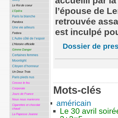
accueilli par la
Le Roi de coeur
l’épouse de Len
L’Opéra
Paris la blanche
retrouvée assa
Pandora
Une vie ailleurs
est inculpé po
Fedora
L’Autre côté de l’espoir
Dossier de pre
L’Histoire officielle
Gimme Danger
Certaines femmes
Moonlight
Citoyen d’honneur
Un Deux Trois
Paris pieds nus
Cessez le feu
Mots-clés
Corporate
Jours de France
Nous nous marierons
américain
Cigarettes et chocolat
Le 30 avril soiré
chaud
La Papesse Jeanne