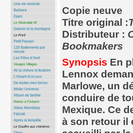
Une vie violente
Copie neuve
Barbara
Djam
Titre original :
Le Vénérable W
Gabriel et la montagne
Distributeur :
C
Le Privé
Petit Paysan
Bookmakers
120 Battements par
minute
Les Filles d’Avril
Synopsis
En pl
Visages Villages
Ali la chèvre et Ibrahim
Lennox demand
L’Amant d’un jour
Marlowe, un dét
De toutes mes forces
Mister Universo
conduire de to
Album de famille
Retour à Forbach
Mexique. Ce de
Adieu Mandalay
Félicité
à son retour il
Après la tempête
Le Gouffre aux chimères
Glory