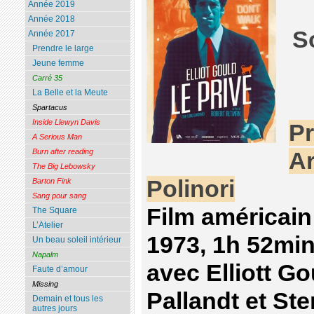
Année 2019
Année 2018
S
Année 2017
Prendre le large
Jeune femme
Carré 35
La Belle et la Meute
Spartacus
Inside Llewyn Davis
Pr
A Serious Man
Burn after reading
Ar
The Big Lebowsky
Polinori
Barton Fink
Sang pour sang
Film américain
The Square
L’Atelier
1973, 1h 52min
Un beau soleil intérieur
Napalm
avec Elliott G
Faute d’amour
Missing
Pallandt et St
Demain et tous les
autres jours