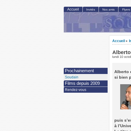
Accueil
Invités
Nos amis
Flyers
Accueil
I
>
Alberto
lundi 10 oct
Prochainement
Alberto 
si bien 
Soudain
Films depuis 2009
Rendez-vous
puis s’e
à l’Unive