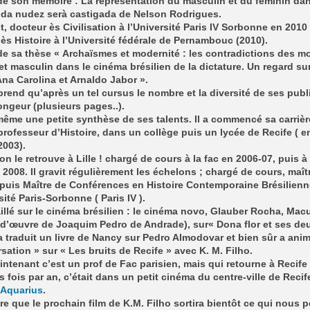
 de son mémoire : La représentation du masculin et du féminin dan
oda nudez serà castigada de Nelson Rodrigues.
nt, docteur ès Civilisation à l’Université Paris IV Sorbonne en 2010 
ès Histoire à l’Université fédérale de Pernambouc (2010).
 de sa thèse « Archaïsmes et modernité : les contradictions des m
et masculin dans le cinéma brésilien de la dictature. Un regard sur
Ana Carolina et Arnaldo Jabor ».
end qu’après un tel cursus le nombre et la diversité de ses publ
ongeur (plusieurs pages..).
me une petite synthèse de ses talents. Il a commencé sa carrièr
ofesseur d’Histoire, dans un collège puis un lycée de Recife ( e
2003).
on le retrouve à Lille ! chargé de cours à la fac en 2006-07, puis à 
e 2008. Il gravit régulièrement les échelons ; chargé de cours, maît
puis Maître de Conférences en Histoire Contemporaine Brésilienn
sité Paris-Sorbonne ( Paris IV ).
vaillé sur le cinéma brésilien : le cinéma novo, Glauber Rocha, Mac
-d’œuvre de Joaquim Pedro de Andrade), sur« Dona flor et ses de
a traduit un livre de Nancy sur Pedro Almodovar et bien sûr a ani
sation » sur « Les bruits de Recife » avec K. M. Filho.
intenant c’est un prof de Fac parisien, mais qui retourne à Recife
s fois par an, c’était dans un petit cinéma du centre-ville de Recife
Aquarius
.
e que le prochain film de K.M. Filho sortira bientôt ce qui nous p