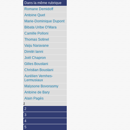
Dans la même rubrique
Romane Demidoff
Antoine Quet
Marie-Dominique Dupont
Bibata Uribe O’Mara
Camille Polloni
Thomas Sotinel
Vaiju Naravane
Dimitri Ianni
Joël Chapron
Gilles Boustani
Christian Boustani
Aurélien Vernhes-
Lermusiaux
Malysone Bovorasmy
Antoine de Bary
Alain Pagès
1
2
3
4
5