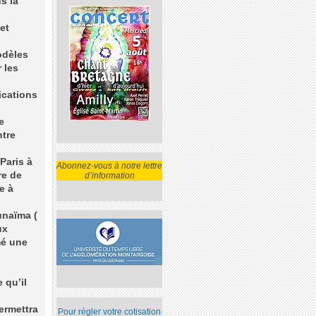
s la
et
odèles
 les
ications
e
ntre
Paris à
Abonnez-vous à notre lettre
re de
d’information
e à
unaïma (
ux
mé une
 qu’il
ermettra
Pour régler votre cotisation