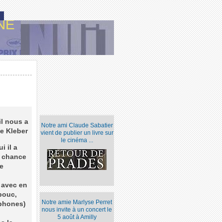
NE
il nous a
Notre ami Claude Sabatier
e Kleber
vient de publier un livre sur
le cinéma ...
i il a
a chance
se
 avec en
mbouc,
Notre amie Marlyse Perret
ophones)
nous invite à un concert le
5 août à Amilly