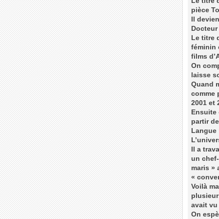
Le titre
pièce T
Il devie
Docteur 
Le titre
féminin 
films d’
On compr
laisse s
Quand mê
comme pr
2001 et 
Ensuite 
partir d
Langue 
L’univer
Il a tra
un chef
maris » 
« conver
Voilà ma
plusieur
avait vu
On espèr