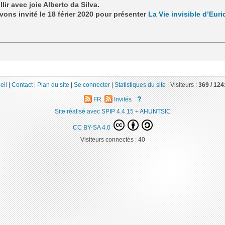
llir avec joie Alberto da Silva.
vons invité le 18 férier 2020 pour présenter
La Vie invisible d’Euri
eil
|
Contact
|
Plan du site
|
Se connecter
|
Statistiques du site
|
Visiteurs :
369 /
124
?
FR
Invités
Site réalisé avec SPIP 4.4.15
+
AHUNTSIC
CC BY-SA 4.0
Visiteurs connectés :
40