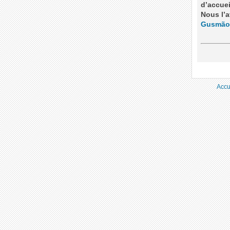
d’accuei
Nous l’a
Gusmão
Accu