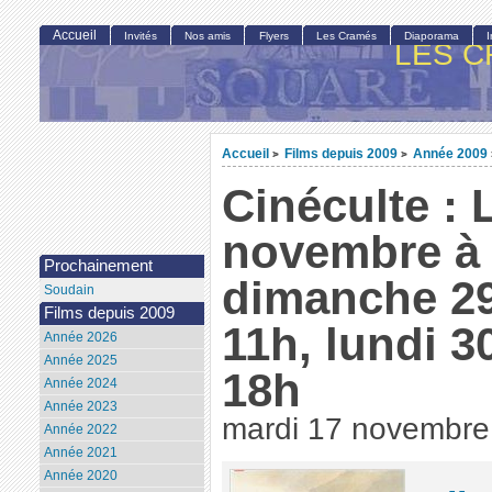
Accueil
Invités
Nos amis
Flyers
Les Cramés
Diaporama
LES C
Accueil
Films depuis 2009
Année 2009
>
>
Cinéculte : L
novembre à 
Prochainement
dimanche 2
Soudain
Films depuis 2009
11h, lundi 
Année 2026
Année 2025
18h
Année 2024
Année 2023
mardi 17 novembre
Année 2022
Année 2021
Année 2020