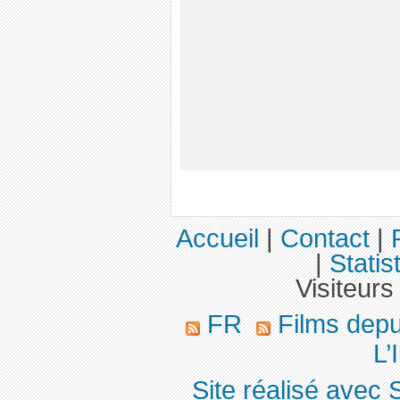
Accueil
|
Contact
|
|
Statis
Visiteurs
FR
Films dep
L’I
Site réalisé avec 