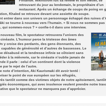
Finlande. Wikhstrôm fuit sa femme et son métier, se
retrouvant du jour au lendemain, le propriétaire d’un
restaurant. Après un échange de coups de poing en 
tion, Khaled se retrouve devant une assiette de soupe.
nt entrer dans son univers un personnage échappé des ruines d’A
äki se tourne à nouveau vers l’humain. « Si nous ne sommes pas
 qui sommes-nous ? » confie-t-il dans une interview.
nouveau film, le spectateur retrouvera l’univers des
 cinéaste. L’humour perce la tristesse des âmes
n y croise des perdants, des gens étonnants, des
capables de générosité et d’autres de bassesses. Le
e désabusé et la tendresse infinie se côtoient sans
éder à la mièvrerie, car le cinéaste n’oublie jamais de
de il parle : celui d’un continent dont la violence
 par le rejet de l’autre.
 note d’intention, Aki Kaurismaki dit avoir tenté :
riser le point de vue européen sur les réfugiés,
rés tantôt comme des victimes objets de notre apitoiement, tant
giés économiques, qui avec insolence veulent prendre notre trava
ative que le spectateur ne manquera pas d’apprécier.