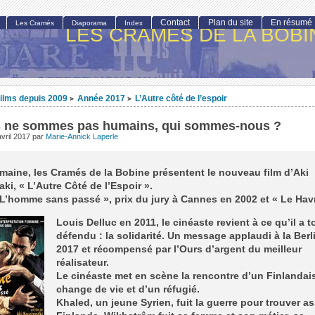
Contact
Plan du site
En résumé
Les Cramés
Diaporama
Index
LES CRAMÉS DE LA BOBI
ilms depuis 2009
Année 2017
L’Autre côté de l’espoir
>
>
s ne sommes pas humains, qui sommes-nous ?
vril 2017
par
Marie-Annick Laperle
maine, les Cramés de la Bobine présentent le nouveau film d’Aki
ki, « L’Autre Côté de l’Espoir ».
L’homme sans passé », prix du jury à Cannes en 2002 et « Le Havr
Louis Delluc en 2011, le cinéaste revient à ce qu’il a 
défendu : la solidarité. Un message applaudi à la Berl
2017 et récompensé par l’Ours d’argent du meilleur
réalisateur.
Le cinéaste met en scène la rencontre d’un Finlandai
change de vie et d’un réfugié.
Khaled, un jeune Syrien, fuit la guerre pour trouver as