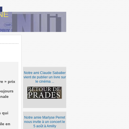
NE
Notre ami Claude Sabatier
vient de publier un livre sur
e » prix
le cinéma ...
toujours
inale
s qui
Notre amie Marlyse Perret
nous invite à un concert le
ile en
5 août à Amilly