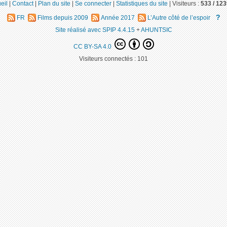
eil
|
Contact
|
Plan du site
|
Se connecter
|
Statistiques du site
|
Visiteurs :
533 /
123
?
FR
Films depuis 2009
Année 2017
L’Autre côté de l’espoir
Site réalisé avec SPIP 4.4.15
+
AHUNTSIC
CC BY-SA 4.0
Visiteurs connectés :
101