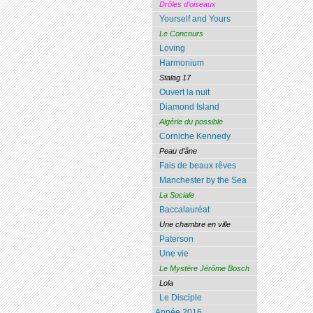
Drôles d’oiseaux
Yourself and Yours
Le Concours
Loving
Harmonium
Stalag 17
Ouvert la nuit
Diamond Island
Algérie du possible
Corniche Kennedy
Peau d’âne
Fais de beaux rêves
Manchester by the Sea
La Sociale
Baccalauréat
Une chambre en ville
Paterson
Une vie
Le Mystère Jérôme Bosch
Lola
Le Disciple
Année 2016