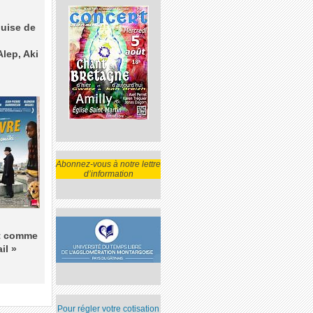
guise de
lep, Aki
Abonnez-vous à notre lettre
d’information
ôt comme
il »
Pour régler votre cotisation