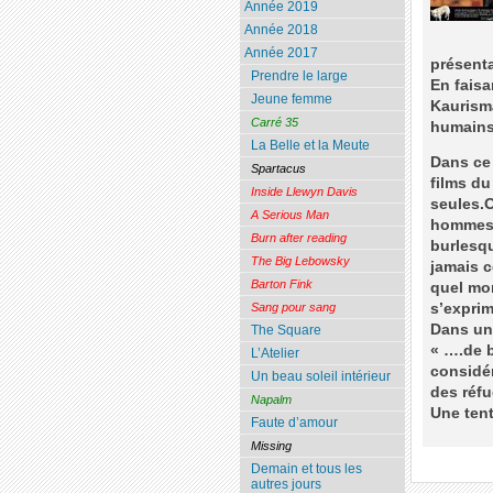
Année 2019
Année 2018
Année 2017
présenta
Prendre le large
En faisa
Jeune femme
Kaurism
Carré 35
humains,
La Belle et la Meute
Dans ce 
Spartacus
films du
Inside Llewyn Davis
seules.O
A Serious Man
hommes 
Burn after reading
burlesqu
The Big Lebowsky
jamais c
Barton Fink
quel mon
Sang pour sang
s’exprime
Dans une
The Square
« ….de b
L’Atelier
considé
Un beau soleil intérieur
des réfu
Napalm
Une tent
Faute d’amour
Missing
Demain et tous les
autres jours