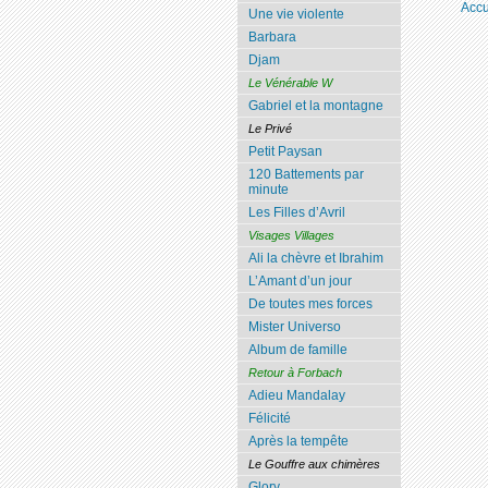
Accu
Une vie violente
Barbara
Djam
Le Vénérable W
Gabriel et la montagne
Le Privé
Petit Paysan
120 Battements par
minute
Les Filles d’Avril
Visages Villages
Ali la chèvre et Ibrahim
L’Amant d’un jour
De toutes mes forces
Mister Universo
Album de famille
Retour à Forbach
Adieu Mandalay
Félicité
Après la tempête
Le Gouffre aux chimères
Glory