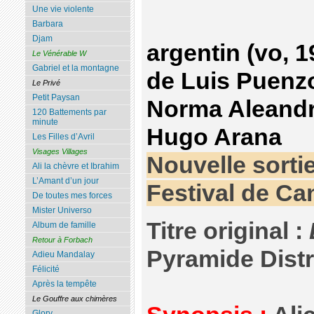
Une vie violente
Barbara
Djam
argentin (vo, 1
Le Vénérable W
Gabriel et la montagne
de Luis Puenz
Le Privé
Petit Paysan
Norma Aleandro
120 Battements par
minute
Hugo Arana
Les Filles d’Avril
Visages Villages
Nouvelle sorti
Ali la chèvre et Ibrahim
L’Amant d’un jour
Festival de Ca
De toutes mes forces
Mister Universo
Titre original :
Album de famille
Retour à Forbach
Pyramide Distr
Adieu Mandalay
Félicité
Après la tempête
Le Gouffre aux chimères
Glory