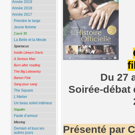
Année 2019
Année 2018
Année 2017
Prendre le large
Jeune femme
Carré 35
La Belle et la Meute
Spartacus
Inside Llewyn Davis
A Serious Man
f
Burn after reading
The Big Lebowsky
Du 27 a
Barton Fink
Sang pour sang
Soirée-débat 
The Square
L’Atelier
Un beau soleil intérieur
Napalm
Faute d’amour
Missing
Présenté par C
Demain et tous les
autres jours