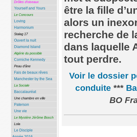
Drôles d’oiseaux
être la fille d
Yourself and Yours
Le Concours
alors un inexo
Loving
Harmonium
recherche de l
Stalag 17
Ouvert la nuit
dans laquelle A
Diamond Island
Algérie du possible
tout perdre.
Corniche Kennedy
Peau d’âne
Fais de beaux rêves
Voir le dossier
Manchester by the Sea
conduite
***
Ba
La Sociale
Baccalauréat
BO Fra
Une chambre en ville
Paterson
Une vie
Le Mystère Jérôme Bosch
Lola
Le Disciple
Année 2016