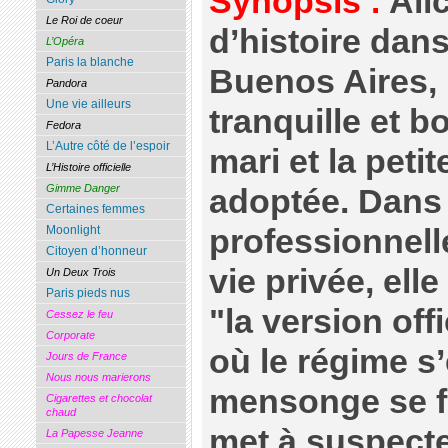
Synopsis :
Alic
Le Roi de coeur
d’histoire dan
L’Opéra
Paris la blanche
Buenos Aires,
Pandora
Une vie ailleurs
tranquille et 
Fedora
L’Autre côté de l’espoir
mari et la peti
L’Histoire officielle
Gimme Danger
adoptée. Dans 
Certaines femmes
professionnel
Moonlight
Citoyen d’honneur
vie privée, ell
Un Deux Trois
Paris pieds nus
"la version off
Cessez le feu
Corporate
où le régime s
Jours de France
Nous nous marierons
mensonge se fi
Cigarettes et chocolat
chaud
met à suspecte
La Papesse Jeanne