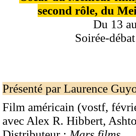
second rôle, du Mei
Du 13 au
Soirée-déba
Présenté par Laurence Guy
Film américain (vostf, févr
avec Alex R. Hibbert, Asht
Distributeur :
Mars films