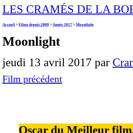
LES CRAMÉS DE LA BO
Accueil
>
Films depuis 2009
>
Année 2017
>
Moonlight
Moonlight
jeudi 13 avril 2017
par
Cra
Film précédent
Oscar du Meilleur film