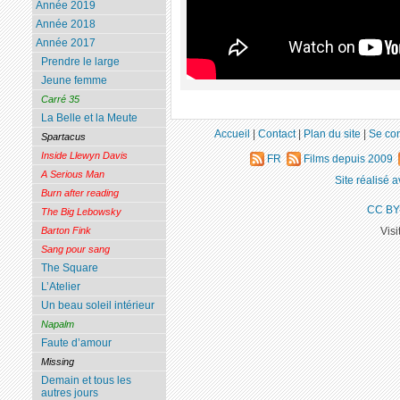
Année 2019
Année 2018
Année 2017
Prendre le large
Jeune femme
Carré 35
La Belle et la Meute
Accueil
|
Contact
|
Plan du site
|
Se co
Spartacus
Inside Llewyn Davis
FR
Films depuis 2009
A Serious Man
Site réalisé 
Burn after reading
CC BY
The Big Lebowsky
Visi
Barton Fink
Sang pour sang
The Square
L’Atelier
Un beau soleil intérieur
Napalm
Faute d’amour
Missing
Demain et tous les
autres jours