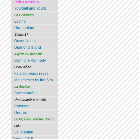
Drôles d’oiseaux
Yourself and Yours
Le Concours
Loving
Harmonium
Stalag 17
Ouvert la nuit
Diamond Island
Algérie du possible
Corniche Kennedy
Peau d’âne
Fais de beaux rêves
Manchester by the Sea
La Sociale
Baccalauréat
Une chambre en ville
Paterson
Une vie
Le Mystère Jérôme Bosch
Lola
Le Disciple
Année 2016