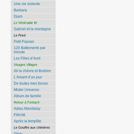
Une vie violente
Barbara
Djam
Le Vénérable W
Gabriel et la montagne
Le Privé
Petit Paysan
120 Battements par
minute
Les Filles d’Avril
Visages Villages
Ali la chèvre et Ibrahim
L’Amant d’un jour
De toutes mes forces
Mister Universo
Album de famille
Retour à Forbach
Adieu Mandalay
Félicité
Après la tempête
Le Gouffre aux chimères
Glory