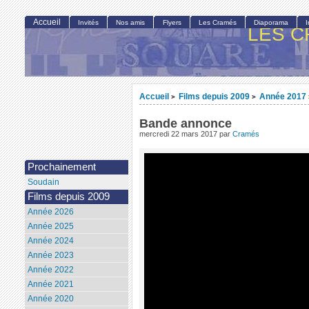
Accueil
Invités
Nos amis
Flyers
Les Cramés
Diaporama
LES C
Accueil
Films depuis 2009
Année 2017
>
>
Bande annonce
mercredi 22 mars 2017
par
Cramés
Prochainement
Soudain
Films depuis 2009
Année 2026
Année 2025
Année 2024
Année 2023
Année 2022
Année 2021
Année 2020