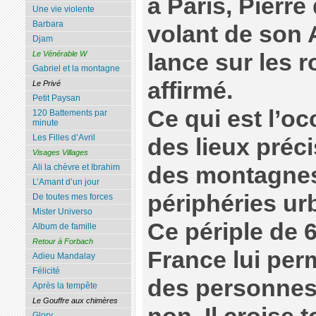
à Paris, Pierre
Une vie violente
Barbara
volant de son 
Djam
lance sur les 
Le Vénérable W
Gabriel et la montagne
affirmé.
Le Privé
Petit Paysan
Ce qui est l’oc
120 Battements par
minute
Les Filles d’Avril
des lieux préci
Visages Villages
des montagnes,
Ali la chèvre et Ibrahim
L’Amant d’un jour
périphéries ur
De toutes mes forces
Mister Universo
Ce périple de 6
Album de famille
Retour à Forbach
France lui per
Adieu Mandalay
Félicité
des personnes
Après la tempête
Le Gouffre aux chimères
Glory