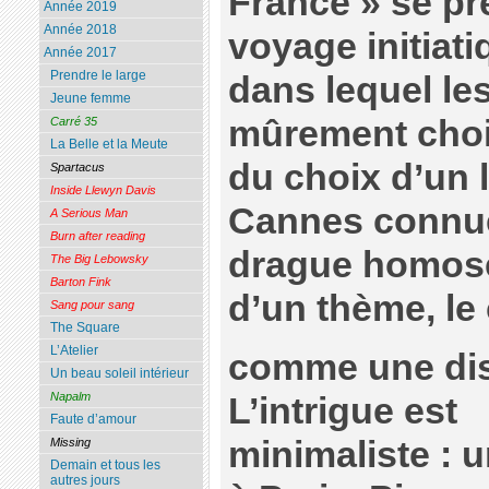
France » se p
Année 2019
Année 2018
voyage initiat
Année 2017
Prendre le large
dans lequel le
Jeune femme
mûrement chois
Carré 35
La Belle et la Meute
du choix d’un l
Spartacus
Inside Llewyn Davis
Cannes connu
A Serious Man
Burn after reading
drague homose
The Big Lebowsky
Barton Fink
d’un thème, le
Sang pour sang
The Square
L’Atelier
comme une dis
Un beau soleil intérieur
Napalm
L’intrigue est
Faute d’amour
minimaliste : 
Missing
Demain et tous les
autres jours