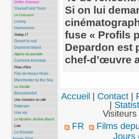
Drôles d’oiseaux
Si on lui dema
Yourself and Yours
Le Concours
cinématograph
Loving
Harmonium
fuse « Profils
Stalag 17
Ouvert la nuit
Depardon est 
Diamond Island
Algérie du possible
chef-d’œuvre 
Corniche Kennedy
Peau d’âne
Fais de beaux rêves
Manchester by the Sea
La Sociale
Baccalauréat
Accueil
|
Contact
|
Une chambre en ville
|
Statis
Paterson
Visiteurs
Une vie
Le Mystère Jérôme Bosch
FR
Films dep
Lola
Le Disciple
Jours 
Année 2016