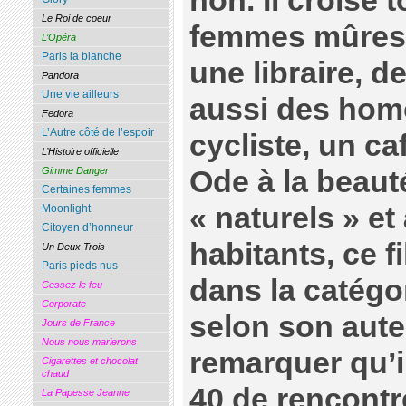
non. Il croise 
Le Roi de coeur
femmes mûres 
L’Opéra
Paris la blanche
une libraire, 
Pandora
Une vie ailleurs
aussi des hom
Fedora
L’Autre côté de l’espoir
cycliste, un caf
L’Histoire officielle
Ode à la beau
Gimme Danger
Certaines femmes
« naturels » et
Moonlight
Citoyen d’honneur
habitants, ce f
Un Deux Trois
Paris pieds nus
dans la catégo
Cessez le feu
Corporate
selon son auteu
Jours de France
Nous nous marierons
remarquer qu’i
Cigarettes et chocolat
chaud
40 de rencont
La Papesse Jeanne