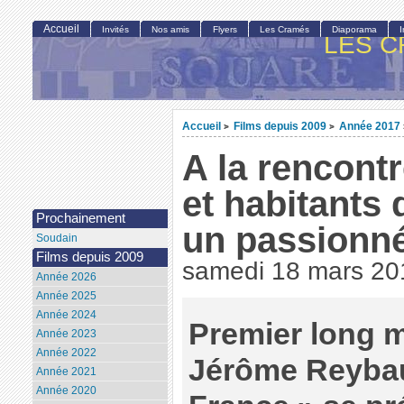
Accueil
Invités
Nos amis
Flyers
Les Cramés
Diaporama
LES C
Accueil
Films depuis 2009
Année 2017
>
>
A la rencont
et habitants 
Prochainement
un passionné
Soudain
Films depuis 2009
samedi 18 mars 20
Année 2026
Année 2025
Année 2024
Premier long m
Année 2023
Année 2022
Jérôme Reybau
Année 2021
Année 2020