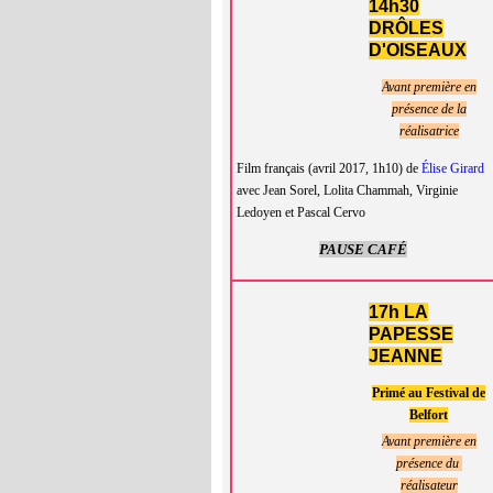
14h30
DRÔLES
D'OISEAUX
Avant première en
présence de la
réalisatrice
Film français (avril 2017, 1h10) de
Élise Girard
avec Jean Sorel, Lolita Chammah, Virginie
Ledoyen et Pascal Cervo
PAUSE CAFÉ
17h LA
PAPESSE
JEANNE
Primé au Festival de
Belfort
Avant première en
présence du
réalisateur