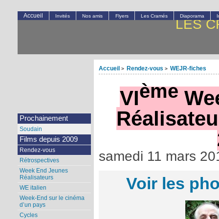
Accueil
Invités
Nos amis
Flyers
Les Cramés
Diaporama
LES C
Accueil
Rendez-vous
WEJR-fiches
>
>
ème
VI
Wee
Réalisateur
Prochainement
Soudain
Films depuis 2009
Rendez-vous
samedi 11 mars 20
Rétrospectives
Week End Jeunes
Réalisateurs
Voir les ph
WE italien
Week-End sur le cinéma
d’un pays
Cycles