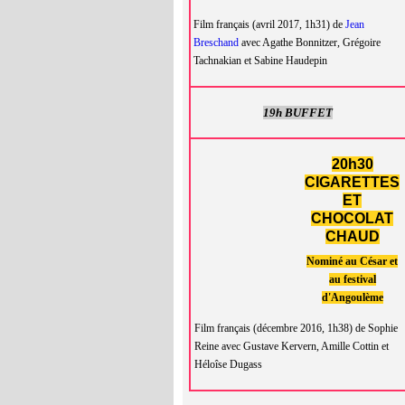
Film français (avril 2017, 1h31) de
Jean
Breschand
avec Agathe Bonnitzer, Grégoire
Tachnakian et Sabine Haudepin
19h BUFFET
20h30
CIGARETTES
ET
CHOCOLAT
CHAUD
Nominé au César et
au festival
d'Angoulème
Film français (décembre 2016, 1h38) de Sophie
Reine avec Gustave Kervern, Amille Cottin et
Héloîse Dugass