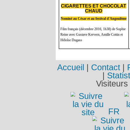
CIGARETTES ET CHOCOLAT
CHAUD
Nominé au César et au festival d'Angoulème
Film français (décembre 2016, 1h38) de Sophie
Reine avec Gustave Kervern, Amille Cottin et
Héloîse Dugass
Accueil
|
Contact
|
|
Statis
Visiteurs
FR