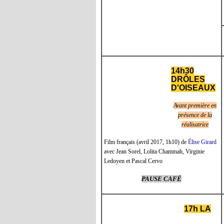
14h30
DRÔLES
D'OISEAUX
Avant première en
présence de la
réalisatrice
Film français (avril 2017, 1h10) de
Élise Girard
avec Jean Sorel, Lolita Chammah, Virginie
Ledoyen et Pascal Cervo
PAUSE CAFÉ
17h LA