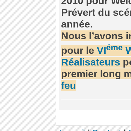
2010 pour Wel
Prévert du scé
année.
Nous l’avons in
éme
pour le
VI
W
Réalisateurs
po
premier long 
feu