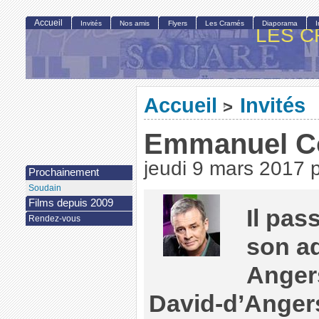
Accueil
Invités
Nos amis
Flyers
Les Cramés
Diaporama
LES C
Accueil
Invités
>
Emmanuel C
jeudi 9 mars 2017
Prochainement
Soudain
Films depuis 2009
Il pas
Rendez-vous
son a
Angers
David-d’Angers