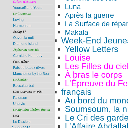
Drôles d’oiseaux
Luna
Yourself and Yours
Après la guerre
Le Concours
Loving
La Surface de répar
Harmonium
Makala
Stalag 17
Week-End Jeunes
Ouvert la nuit
Diamond Island
Yellow Letters
Algérie du possible
Louise
Corniche Kennedy
Peau d’âne
Les Filles du cie
Fais de beaux rêves
À bras le corps
Manchester by the Sea
La Sociale
L’Épreuve du F
Baccalauréat
français
Une chambre en ville
Au bord du mon
Paterson
Une vie
Soumsoum, la nu
Le Mystère Jérôme Bosch
Le Cri des gard
Lola
Le Disciple
L’Affaire Abdalla
Année 2016