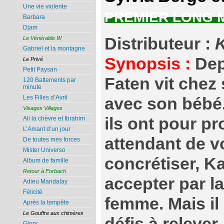
Une vie violente
PREMIER LONG 
Barbara
Djam
Distributeur :
Le Vénérable W
Gabriel et la montagne
Synopsis :
Dep
Le Privé
Petit Paysan
Faten vit chez 
120 Battements par
minute
Les Filles d’Avril
avec son bébé.
Visages Villages
ils ont pour pr
Ali la chèvre et Ibrahim
L’Amant d’un jour
attendant de vo
De toutes mes forces
Mister Universo
concrétiser, Ka
Album de famille
Retour à Forbach
accepter par la
Adieu Mandalay
Félicité
femme. Mais il 
Après la tempête
Le Gouffre aux chimères
défis à releve
Glory