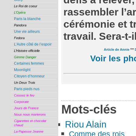
Le Roi de coeur
rassembler l’a
L’Opéra
Paris la blanche
cérémonie et t
Pandora
Une vie ailleurs
travail. Sera-t-
Fedora
L’Autre côté de l’espoir
Article de Annie
***
L’Histoire officielle
Voir les p
Gimme Danger
Certaines femmes
Moonlight
Citoyen d’honneur
Un Deux Trois
Paris pieds nus
Cessez le feu
Corporate
Mots-clés
Jours de France
Nous nous marierons
Cigarettes et chocolat
Riou Alain
chaud
Comme des rois
La Papesse Jeanne