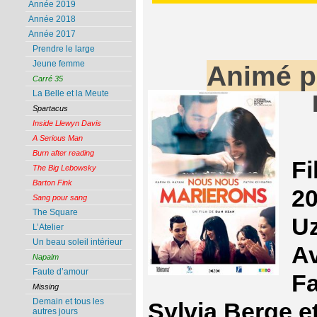
Année 2019
Année 2018
Année 2017
Prendre le large
Jeune femme
Animé 
Carré 35
La Belle et la Meute
Spartacus
Inside Llewyn Davis
A Serious Man
Burn after reading
Fi
The Big Lebowsky
Barton Fink
20
Sang pour sang
The Square
U
L’Atelier
Un beau soleil intérieur
Av
Napalm
Faute d’amour
Fa
Missing
Demain et tous les
Sylvia Berge e
autres jours