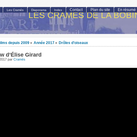
Contact
Plan du site
En résumé
Les Cramés
Diaporama
Index
LES CRAMÉS DE LA BOBI
ilms depuis 2009
Année 2017
Drôles d’oiseaux
>
>
ew d’Élise Girard
 2017
par
Cramés