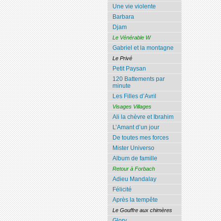
Une vie violente
Barbara
Djam
Le Vénérable W
Gabriel et la montagne
Le Privé
Petit Paysan
120 Battements par
minute
Les Filles d’Avril
Visages Villages
Ali la chèvre et Ibrahim
L’Amant d’un jour
De toutes mes forces
Mister Universo
Album de famille
Retour à Forbach
Adieu Mandalay
Félicité
Après la tempête
Le Gouffre aux chimères
Glory