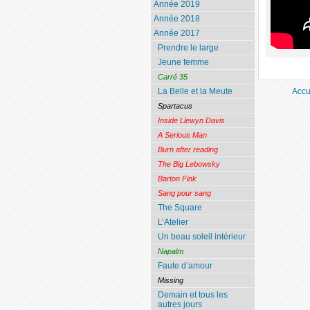
Année 2019
Année 2018
Année 2017
Prendre le large
Jeune femme
Carré 35
Accu
La Belle et la Meute
Spartacus
Inside Llewyn Davis
A Serious Man
Burn after reading
The Big Lebowsky
Barton Fink
Sang pour sang
The Square
L’Atelier
Un beau soleil intérieur
Napalm
Faute d’amour
Missing
Demain et tous les
autres jours