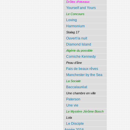
Drôles d’oiseaux
Yourself and Yours
Le Concours
Loving
Harmonium
Stalag 17
Ouvert la nuit
Diamond Island
Algérie du possible
Corniche Kennedy
Peau d’âne
Fais de beaux rêves
Manchester by the Sea
La Sociale
Baccalauréat
Une chambre en ville
Paterson
Une vie
Le Mystère Jérôme Bosch
Lola
Le Disciple
Année 2016