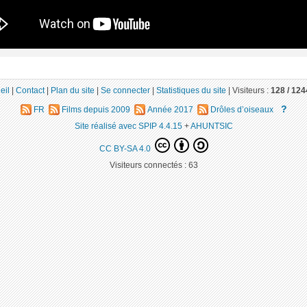
eil
|
Contact
|
Plan du site
|
Se connecter
|
Statistiques du site
|
Visiteurs :
128 /
124
?
FR
Films depuis 2009
Année 2017
Drôles d’oiseaux
Site réalisé avec SPIP 4.4.15
+
AHUNTSIC
CC BY-SA 4.0
Visiteurs connectés :
63