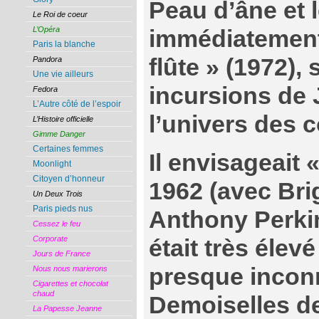
Peau d’âne et le
Le Roi de coeur
L’Opéra
immédiatement
Paris la blanche
flûte » (1972),
Pandora
Une vie ailleurs
incursions de
Fedora
L’Autre côté de l’espoir
l’univers des 
L’Histoire officielle
Gimme Danger
Certaines femmes
Il envisageait 
Moonlight
Citoyen d’honneur
1962 (avec Brig
Un Deux Trois
Paris pieds nus
Anthony Perkin
Cessez le feu
Corporate
était très élevé
Jours de France
presque incon
Nous nous marierons
Cigarettes et chocolat
chaud
Demoiselles d
La Papesse Jeanne