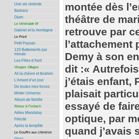
montée dès l’
Une vie violente
Barbara
théâtre de mar
Djam
Le Vénérable W
retrouve par c
Gabriel et la montagne
Le Privé
l’attachement
Petit Paysan
120 Battements par
Demy à son enf
minute
Les Filles d’Avril
dit :« Autrefoi
Visages Villages
Ali la chèvre et Ibrahim
j’étais enfant,
L’Amant d’un jour
De toutes mes forces
plaisait particu
Mister Universo
Album de famille
essayé de faire
Retour à Forbach
Adieu Mandalay
optique, par 
Félicité
Après la tempête
quand j’avais s
Le Gouffre aux chimères
Glory