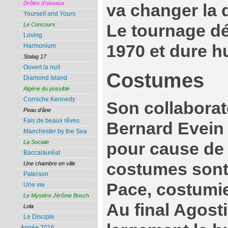
Drôles d’oiseaux
va changer la 
Yourself and Yours
Le tournage dé
Le Concours
Loving
1970 et dure h
Harmonium
Stalag 17
Ouvert la nuit
Costumes
Diamond Island
Algérie du possible
Corniche Kennedy
Son collaborat
Peau d’âne
Fais de beaux rêves
Bernard Evein 
Manchester by the Sea
La Sociale
pour cause de 
Baccalauréat
costumes sont
Une chambre en ville
Paterson
Pace, costumier
Une vie
Le Mystère Jérôme Bosch
Au final Agos
Lola
Le Disciple
Année 2016