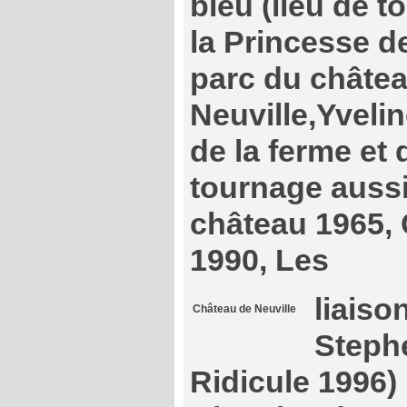
bleu (lieu de 
la Princesse d
parc du châte
Neuville,Yveli
de la ferme et 
tournage aussi
château 1965,
1990, Les
liais
Château de Neuville
Steph
Ridicule 1996)