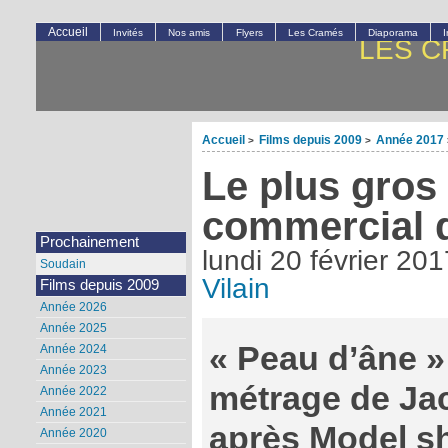
Accueil
Invités
Nos amis
Flyers
Les Cramés
Diaporama
LES C
Accueil
Films depuis 2009
Année 2017
>
>
Le plus gros
commercial 
Prochainement
lundi 20 février 201
Soudain
Vilain
Films depuis 2009
Année 2026
Année 2025
« Peau d’âne »
Année 2024
Année 2023
métrage de Ja
Année 2022
Année 2021
après Model sh
Année 2020