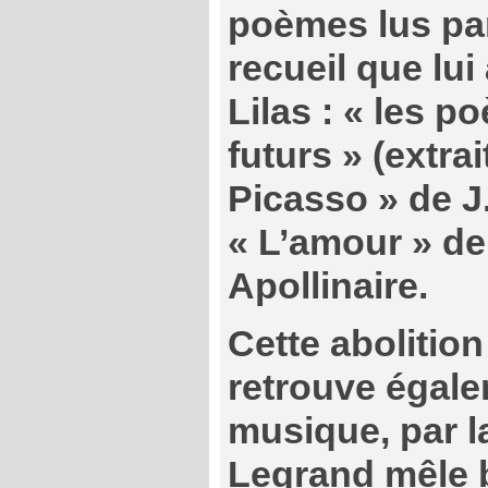
poèmes lus par
recueil que lui 
Lilas : « les 
futurs » (extrai
Picasso » de J
« L’amour » de
Apollinaire.
Cette abolitio
retrouve égale
musique, par l
Legrand mêle b