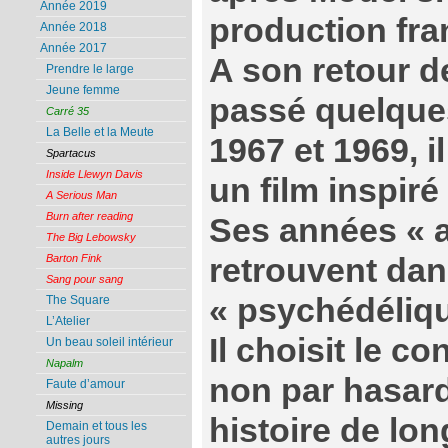
Année 2019
production fra
Année 2018
Année 2017
A son retour de
Prendre le large
Jeune femme
passé quelque
Carré 35
La Belle et la Meute
1967 et 1969, i
Spartacus
Inside Llewyn Davis
un film inspiré
A Serious Man
Burn after reading
Ses années « 
The Big Lebowsky
retrouvent dans
Barton Fink
Sang pour sang
« psychédélique
The Square
L’Atelier
Il choisit le c
Un beau soleil intérieur
Napalm
non par hasard 
Faute d’amour
Missing
histoire de lon
Demain et tous les
autres jours