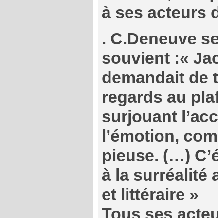
à ses acteurs 
. C.Deneuve s
souvient :« J
demandait de t
regards au pla
surjouant l’ac
l’émotion, co
pieuse. (…) C’é
à la surréalité
et littéraire »
Tous ses acteu