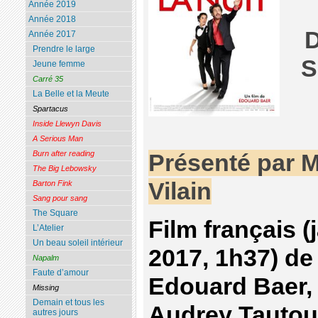
Année 2019
Année 2018
D
Année 2017
Prendre le large
S
Jeune femme
Carré 35
La Belle et la Meute
Spartacus
Inside Llewyn Davis
A Serious Man
Burn after reading
Présenté par M
The Big Lebowsky
Vilain
Barton Fink
Sang pour sang
The Square
Film français (
L’Atelier
Un beau soleil intérieur
2017, 1h37) d
Napalm
Faute d’amour
Edouard Baer,
Missing
Demain et tous les
Audrey Tautou
autres jours