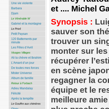
Une vie violente
et .... Michel G
Barbara
Djam
Le Vénérable W
Synopsis :
Luig
Gabriel et la montagne
sauver son thé
Le Privé
Petit Paysan
trouver un sin
120 Battements par
minute
Les Filles d’Avril
monter sur les
Visages Villages
Ali la chèvre et Ibrahim
récupérer l’es
L’Amant d’un jour
en scène japon
De toutes mes forces
Mister Universo
regagner la co
Album de famille
Retour à Forbach
équipe et le re
Adieu Mandalay
Félicité
meilleure amie 
Après la tempête
Le Gouffre aux chimères
Glory