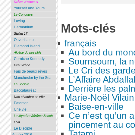
Drôles d’oiseaux
Yourself and Yours
Le Concours
Loving
Mots-clés
Harmonium
Stalag 17
Ouvert la nuit
français
Diamond Island
Au bord du mon
Algérie du possible
Soumsoum, la nu
Corniche Kennedy
Peau d’âne
Le Cri des gard
Fais de beaux rêves
L’Affaire Abdalla
Manchester by the Sea
La Sociale
Derrière les pal
Baccalauréat
Marie-Noël Vilain
Une chambre en ville
Paterson
Baise-en-ville
Une vie
Ce n’est qu’un a
Le Mystère Jérôme Bosch
pincement au co
Lola
Le Disciple
Tatami
Année 2016