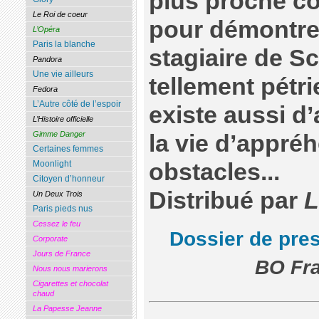
plus proche col
Le Roi de coeur
pour démontrer
L’Opéra
Paris la blanche
stagiaire de S
Pandora
Une vie ailleurs
tellement pétri
Fedora
L’Autre côté de l’espoir
existe aussi d
L’Histoire officielle
Gimme Danger
la vie d’appré
Certaines femmes
obstacles...
Moonlight
Citoyen d’honneur
Distribué par
L
Un Deux Trois
Paris pieds nus
Cessez le feu
Dossier de pre
Corporate
Jours de France
BO Fra
Nous nous marierons
Cigarettes et chocolat
chaud
La Papesse Jeanne