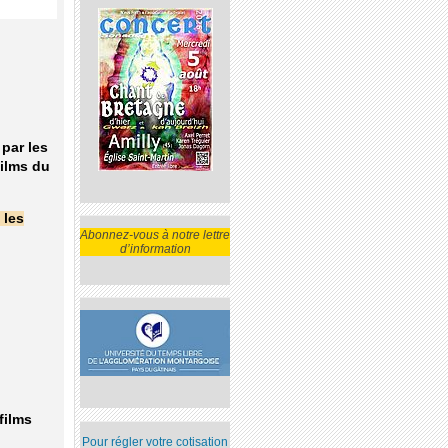
 par les
films du
 les
Abonnez-vous à notre lettre
d’information
films
Pour régler votre cotisation