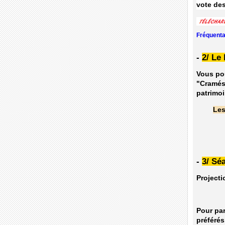
vote des
Fréquenta
-
2/ Le 
Vous pou
"Cramés"
patrimoi
Les
-
3/ Sé
Projecti
Pour par
préférés