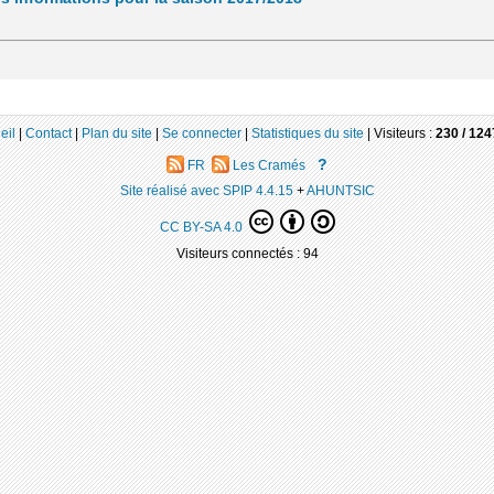
eil
|
Contact
|
Plan du site
|
Se connecter
|
Statistiques du site
|
Visiteurs :
230 /
124
?
FR
Les Cramés
Site réalisé avec SPIP 4.4.15
+
AHUNTSIC
CC BY-SA 4.0
Visiteurs connectés :
94