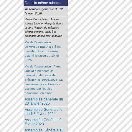
Dans la même rubrique
Assemblée générale du 12
février 2026
Vie de l’association : Marie-
Annick Laperle, vice-présidente
assure l’intérim du président
démissionnaire, jusqu’à la
prochaine assemblée générale
Vie de l’association :
Dominique Babut a été élu
président lors du Conseil
d’administration du 10 juin
2025
Vie de l’association : Pierre
Oudiot a présenté sa
démission du poste de
président le 19/05/2025. La
continuité des activités est
assurée par l’équipe
demeurant en place.
Assemblée générale du
23 janvier 2025
Assemblée Générale le
jeudi 8 février 2024
Assemblée Générale 9
février 2023
Assemblée Générale 10