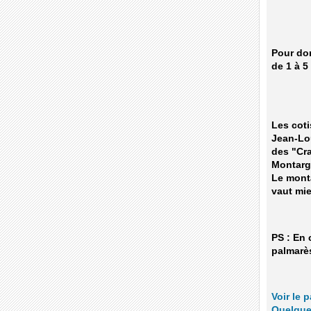
Pour don
de 1 à 5
Les coti
Jean-Lou
des "Cra
Montarg
Le monta
vaut mie
PS : En
palmarès
Voir le 
Quelque