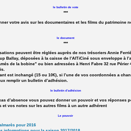
le bulletin de vote
***
ner votre avis sur les documentaires et les films du patrimoine n
le document
***
sations peuvent être réglées auprès de nos trésoriers Annie Ferri
p Ballay, déposées à la caisse de l’AlTiCiné sous enveloppe à l’
més de la bobine" ou bien adressées à Henri Fabre 32 rue Périer
is.
nt est inchangé (15 ou 10€), si l’une de vos coordonnées a chang
ux remplir un bulletin d’adhésion.
le bulletin d’adhésion
 cas d’absence vous pouvez donner un pouvoir et vos réponses p
 et vos notes sur les autres films à un autre adhérent
Le pouvoir
palmarès pour 2016
s informations pour la saison 2017/2018