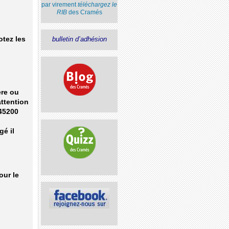
par virement
téléchargez le
RIB
des Cramés
bulletin d’adhésion
otez les
ère ou
attention
 45200
é il
our le