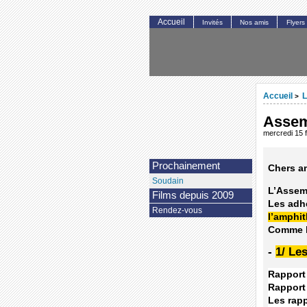
Accueil
Invités
Nos amis
Flyers
Accueil
L
>
Assem
mercredi 15 
Prochainement
Chers a
Soudain
L’Assemb
Films depuis 2009
Les adhé
Rendez-vous
l’amphit
Comme le
-
1/ Le
Rapport 
Rapport 
Les rapp