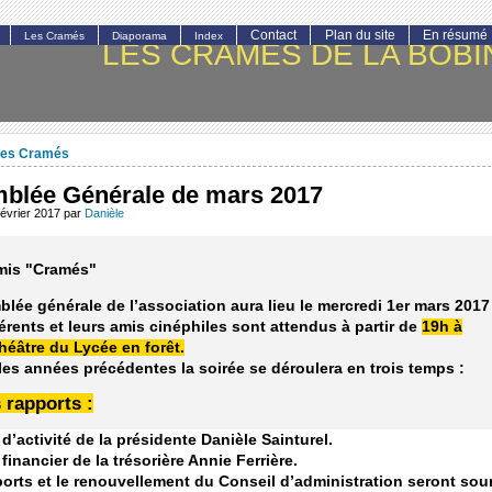
Contact
Plan du site
En résumé
Les Cramés
Diaporama
Index
LES CRAMÉS DE LA BOBI
es Cramés
blée Générale de mars 2017
février 2017
par
Danièle
mis "Cramés"
lée générale de l’association aura lieu le mercredi 1er mars 2017
rents et leurs amis cinéphiles sont attendus à partir de
19h à
héâtre du Lycée en forêt.
s années précédentes la soirée se déroulera en trois temps :
s rapports :
d’activité de la présidente D
anièle Sainturel.
financier de la trésorière Annie Ferrière.
orts et le renouvellement du Conseil d’administration seront sou