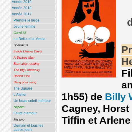
Année 2019
Année 2018
Année 2017
Prendre le large
Jeune femme
Carré 35
La Belle et la Meute
Spartacus
Pr
Inside Llewyn Davis
A Serious Man
He
Burn after reading
Fi
The Big Lebowsky
Barton Fink
am
Sang pour sang
The Square
1h55) de
Billy 
L’Atelier
Un beau soleil intérieur
Cagney, Horst
Napalm
Faute d’amour
Tiffin et Arlen
Missing
Demain et tous les
autres jours