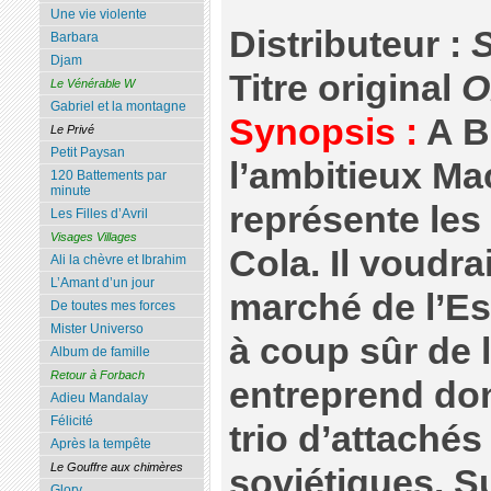
Une vie violente
Distributeur :
S
Barbara
Djam
Titre original
O
Le Vénérable W
Gabriel et la montagne
Synopsis :
A B
Le Privé
Petit Paysan
l’ambitieux M
120 Battements par
minute
représente les
Les Filles d’Avril
Visages Villages
Cola. Il voudra
Ali la chèvre et Ibrahim
L’Amant d’un jour
marché de l’Est
De toutes mes forces
Mister Universo
à coup sûr de 
Album de famille
Retour à Forbach
entreprend do
Adieu Mandalay
Félicité
trio d’attaché
Après la tempête
Le Gouffre aux chimères
soviétiques. Su
Glory