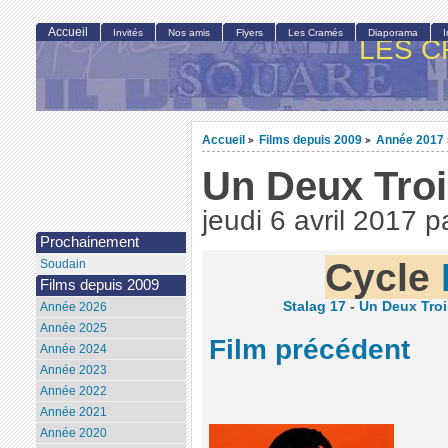
Accueil
Invités
Nos amis
Flyers
Les Cramés
Diaporama
LES C
Accueil
Films depuis 2009
Année 2017
>
>
Un Deux Tro
jeudi 6 avril 2017
p
Prochainement
Cycle
Soudain
Films depuis 2009
Stalag 17
-
Un Deux Troi
Année 2026
Année 2025
Film précédent
Année 2024
Année 2023
Année 2022
Année 2021
Année 2020