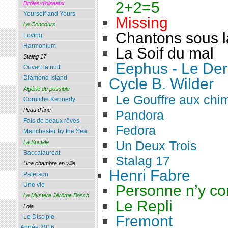
2+2=5
Drôles d’oiseaux
Yourself and Yours
Missing
Le Concours
Chantons sous l
Loving
Harmonium
La Soif du mal
Stalag 17
Eephus - Le Dern
Ouvert la nuit
Diamond Island
Cycle B. Wilder
Algérie du possible
Le Gouffre aux chi
Corniche Kennedy
Peau d’âne
Pandora
Fais de beaux rêves
Fedora
Manchester by the Sea
Un Deux Trois
La Sociale
Baccalauréat
Stalag 17
Une chambre en ville
Henri Fabre
Paterson
Une vie
Personne n’y co
Le Mystère Jérôme Bosch
Le Repli
Lola
Fremont
Le Disciple
Année 2016