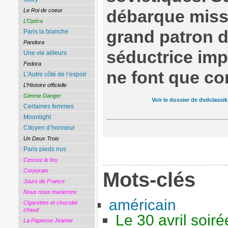
Le Roi de coeur
débarque miss 
L’Opéra
grand patron de
Paris la blanche
Pandora
séductrice imp
Une vie ailleurs
Fedora
ne font que co
L’Autre côté de l’espoir
L’Histoire officielle
Gimme Danger
Voir le dossier de dvdclassik
Certaines femmes
Moonlight
Citoyen d’honneur
Un Deux Trois
Paris pieds nus
Cessez le feu
Corporate
Mots-clés
Jours de France
Nous nous marierons
américain
Cigarettes et chocolat
chaud
Le 30 avril soiré
La Papesse Jeanne