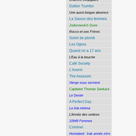
Dalton Trumbo
Une aussi longue absence
La Saison des femmes
Jodorowski’s Dune
Rocco et ses Frères
Soleil de plomb
Les Ogres
Quand on a 17 ans
L’Eau à la bouche
Café Society
L’Avenir
The Assassin
Vierge sous serment
Capitaine Thomas Sankara
Le Destin
A Perfect Day
La Isla minima
L’Armée des ombres
10949 Femmes
Criminel
Homeland : Irak année zéro