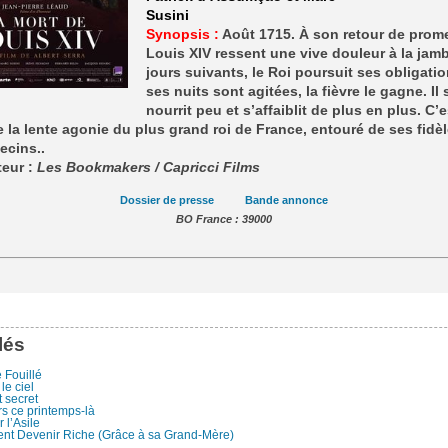
Susini
Synopsis :
Août 1715. À son retour de prom
Louis XIV ressent une vive douleur à la jam
jours suivants, le Roi poursuit ses obligati
ses nuits sont agitées, la fièvre le gagne. Il 
nourrit peu et s’affaiblit de plus en plus. C’e
 la lente agonie du plus grand roi de France, entouré de ses fidèl
ecins..
teur :
Les Bookmakers / Capricci Films
Dossier de presse
Bande annonce
BO France : 39000
lés
 Fouillé
le ciel
 secret
rs ce printemps-là
 l’Asile
t Devenir Riche (Grâce à sa Grand-Mère)