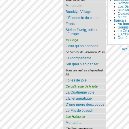
Romer
Mercenaire
Les Di
Rue M
Brooklyn Village
Cuidad
Marco, 
L’Économie du couple
français
Au bor
Frantz
Soumso
Stefan Zweig, adieu
Le Cri
l’Europe
L’Affai
Derrièr
Mr Gaga
Celui qu’on attendait
Accu
Le Secret de Veronika Voss
El Acompañante
Sur quel pied danser
Tous les autres s’appellent
Ali
Folles de joie
Ce qu’il reste de la folie
La Quatrième voie
L’Effet aquatique
D’une pierre deux coups
Le Fils de Joseph
Les Habitants
Montanha
Chaînes conjugales