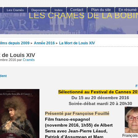
Contact
Plan du site
En résumé
Les Cramés
Diaporama
Index
LES CRAMÉS DE LA BOBI
ilms depuis 2009
Année 2016
La Mort de Louis XIV
>
>
 de Louis XIV
embre 2016
par
Cramés
dent
F
Sélectionné au Festival de Cannes 20
Du 15 au 20 décembre 2016
Soirée-débat mardi 20 à 20h30
Présenté par Françoise Fouillé
Film franco-espagnol
(novembre 2016, 1h55) de Albert
Serra avec Jean-Pierre Léaud,
François
Patrick d’Assumçao et Marc