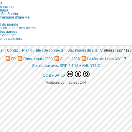
ia
manches
álaga
 Sin Sueño
l’énigme d’une vie
d du monde
um, la nuit des astres
 des gardes
re Abdallah
e les palmiers
eil
|
Contact
|
Plan du site
|
Se connecter
|
Statistiques du site
|
Visiteurs :
227 /
123
?
FR
Films depuis 2009
Année 2016
La Mort de Louis XIV
Site réalisé avec SPIP 4.4.15
+
AHUNTSIC
CC BY-SA 4.0
Visiteurs connectés :
144