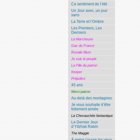
Ce sentiment de l’été
Un Jour avec, un jour
sans
La Terre et l’Ombre
Les Premiers, Les
Derniers
La Marcheuse
Gaz de France
Rosalie Blum
Je suis le peuple
La Fille du patron
Keeper
Préjudice
45 ans
Merci patron
Au-delà des montagnes
Je vous souhaite d’être
follement aimée
La Chevauchée fantastique
Le Dernier Jour
d’Yitzhak Rabin
The Maggie
À peine j’ouvre les yeux