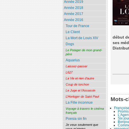
Année 2019
Année 2018
Année 2017
Année 2016
Tour de France
Le Client
début de
La Mort de Louis XIV
ses méd
Dogs
Distribu
Le Potager de mon grand-
père
Aquarius
Laissez-passer
L627
La Vie et rien d’autre
Coup de torchon
Le Juge et l’Assassin
L’Horloger de Saint Paul
Mots-c
La Fille inconnue
Françoise
Voyage à travers le cinéma
Promis 
français
L’Agent
Six jou
Poesia sin fin
Bonjour
Je veux seulement que
Commen
espagnol
vous m’aimiez