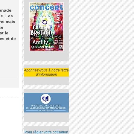
enade,
be. Les
ons mais
se
st le
es et de
Abonnez-vous à notre lettre
d’information
Pour régler votre cotisation