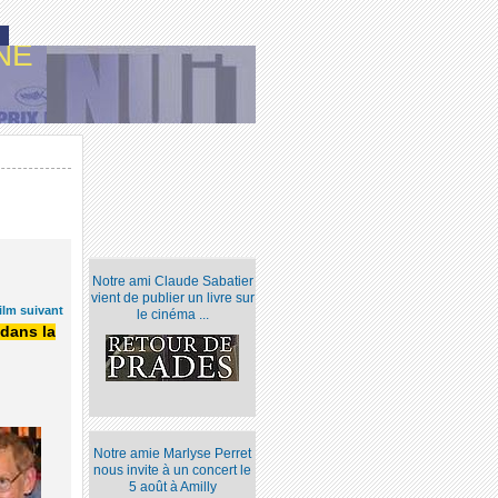
NE
Notre ami Claude Sabatier
vient de publier un livre sur
ilm suivant
le cinéma ...
dans la
6
Notre amie Marlyse Perret
nous invite à un concert le
5 août à Amilly