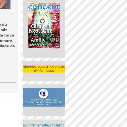
é du
amis
de force
emémore
llage de
Abonnez-vous à notre lettre
d’information
Pour régler votre cotisation