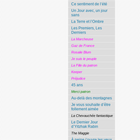
Ce sentiment de l’été
Un Jour avec, un jour
sans
La Terre et l’Ombre
Les Premiers, Les
Derniers
La Marcheuse
Gaz de France
Rosalie Blum
Je suis le peuple
La Fille du patron
Keeper
Préjudice
45 ans
Merci patron
Au-delà des montagnes
Je vous souhaite d’être
follement aimée
La Chevauchée fantastique
Le Dernier Jour
d’Yitzhak Rabin
The Maggie
À peine j’ouvre les yeux