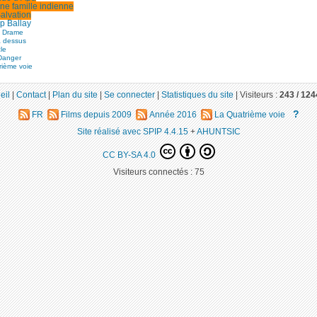
ne famille indienne
alvation
p Ballay
e Drame
à dessus
le
Danger
rième voie
eil
|
Contact
|
Plan du site
|
Se connecter
|
Statistiques du site
|
Visiteurs :
243 /
124
?
FR
Films depuis 2009
Année 2016
La Quatrième voie
Site réalisé avec SPIP 4.4.15
+
AHUNTSIC
CC BY-SA 4.0
Visiteurs connectés :
75