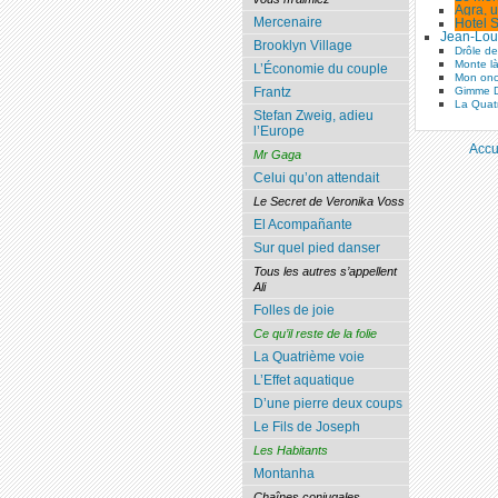
Agra, u
Mercenaire
Hotel S
Jean-Lou
Brooklyn Village
Drôle d
Monte l
L’Économie du couple
Mon onc
Frantz
Gimme 
La Quat
Stefan Zweig, adieu
l’Europe
Accu
Mr Gaga
Celui qu’on attendait
Le Secret de Veronika Voss
El Acompañante
Sur quel pied danser
Tous les autres s’appellent
Ali
Folles de joie
Ce qu’il reste de la folie
La Quatrième voie
L’Effet aquatique
D’une pierre deux coups
Le Fils de Joseph
Les Habitants
Montanha
Chaînes conjugales