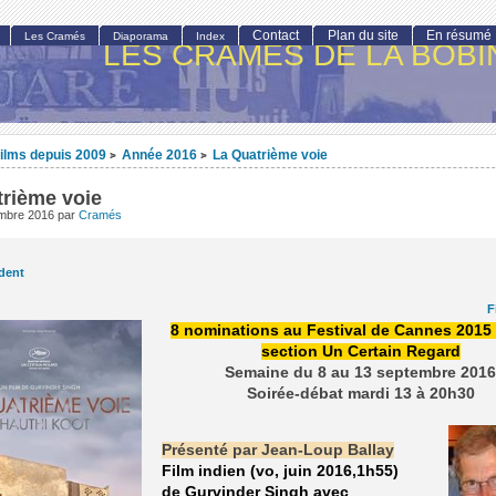
Contact
Plan du site
En résumé
Les Cramés
Diaporama
Index
LES CRAMÉS DE LA BOBI
ilms depuis 2009
Année 2016
La Quatrième voie
>
>
trième voie
embre 2016
par
Cramés
dent
F
8 nominations au Festival de Cannes 2015 
section Un Certain Regard
Semaine du 8 au 13 septembre 201
Soirée-débat mardi 13 à 20h30
Présenté par Jean-Loup Ballay
Film indien (vo, juin 2016,1h55)
de Gurvinder Singh avec