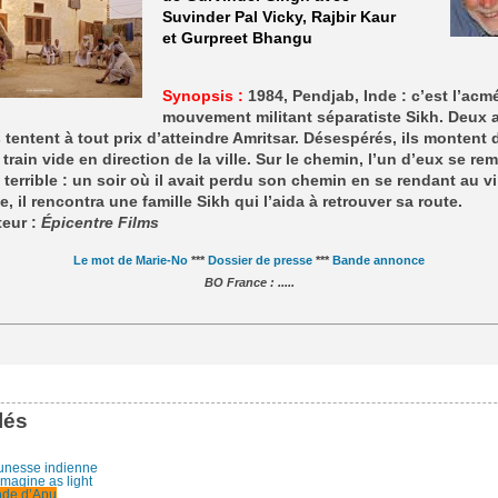
Suvinder Pal Vicky, Rajbir Kaur
et Gurpreet Bhangu
Synopsis :
1984, Pendjab, Inde : c’est l’acm
mouvement militant séparatiste Sikh. Deux 
tentent à tout prix d’atteindre Amritsar. Désespérés, ils montent 
train vide en direction de la ville. Sur le chemin, l’un d’eux se r
 terrible : un soir où il avait perdu son chemin en se rendant au vi
, il rencontra une famille Sikh qui l’aida à retrouver sa route.
teur :
Épicentre Films
Le mot de Marie-No
***
Dossier de presse
***
Bande annonce
BO France : .....
lés
unesse indienne
imagine as light
de d’Apu