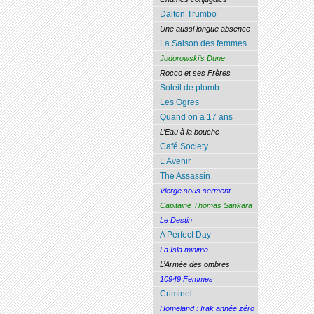
Dalton Trumbo
Une aussi longue absence
La Saison des femmes
Jodorowski’s Dune
Rocco et ses Frères
Soleil de plomb
Les Ogres
Quand on a 17 ans
L’Eau à la bouche
Café Society
L’Avenir
The Assassin
Vierge sous serment
Capitaine Thomas Sankara
Le Destin
A Perfect Day
La Isla minima
L’Armée des ombres
10949 Femmes
Criminel
Homeland : Irak année zéro