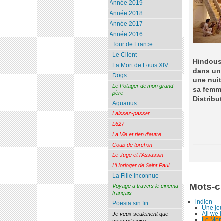
Année 2019
Année 2018
Année 2017
Année 2016
Tour de France
Le Client
Hindous 
La Mort de Louis XIV
dans un 
Dogs
une nuit
Le Potager de mon grand-
sa femme
père
Distribu
Aquarius
Laissez-passer
L627
La Vie et rien d’autre
Coup de torchon
Le Juge et l’Assassin
L’Horloger de Saint Paul
La Fille inconnue
Mots-c
Voyage à travers le cinéma
français
indien
Poesia sin fin
Une je
All we 
Je veux seulement que
Le Mon
vous m’aimiez