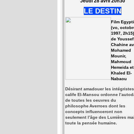
Jeudi 28 avril 20h30
LE DESTIN
Film Egypt
(vo, octobr
1997, 2h15
de Youssef
Chahine a
Mohamed
Mounir,
Mahmoud
Hemeida et
Khaled El-
Nabaou
Désirant amadouer les intégristes,
calife El-Mansou ordonne l’autod
de toutes les oeuvres du
philosophe Averroes dont les
concepts influenceront non
seulement l’âge des Lumières ma
toute la pensée humaine.