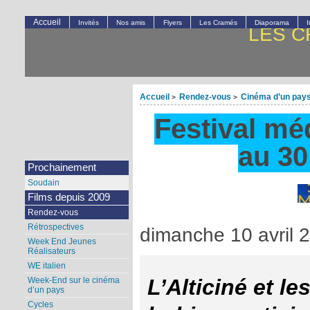
Accueil
Invités
Nos amis
Flyers
Les Cramés
Diaporama
LES C
Accueil
Rendez-vous
Cinéma d’un pays
>
>
Festival mé
au 30
Prochainement
Soudain
Films depuis 2009
Rendez-vous
Rétrospectives
dimanche 10 avril 
Week End Jeunes
Réalisateurs
WE italien
L’Alticiné et l
Week-End sur le cinéma
d’un pays
Cycles