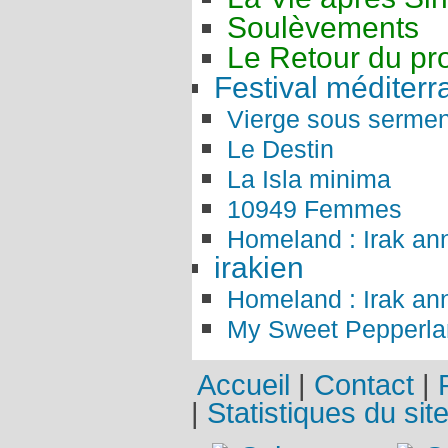
Soulèvements
Le Retour du pro
Festival méditer
Vierge sous sermen
Le Destin
La Isla minima
10949 Femmes
Homeland : Irak an
irakien
Homeland : Irak an
My Sweet Pepperla
Accueil
|
Contact
|
|
Statistiques du sit