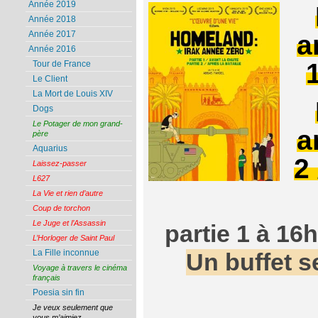
Année 2019
Année 2018
a
Année 2017
Année 2016
Tour de France
Le Client
La Mort de Louis XIV
Dogs
Le Potager de mon grand-
a
père
Aquarius
2 
Laissez-passer
L627
La Vie et rien d’autre
Coup de torchon
Le Juge et l’Assassin
partie 1 à 16
L’Horloger de Saint Paul
La Fille inconnue
Un buffet s
Voyage à travers le cinéma
français
Poesia sin fin
Je veux seulement que
vous m’aimiez