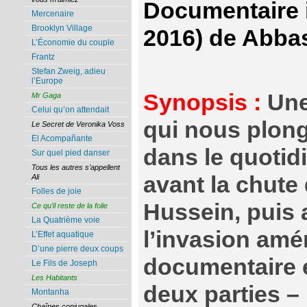
Documentaire ir
Mercenaire
Brooklyn Village
2016) de Abba
L’Économie du couple
Frantz
Stefan Zweig, adieu
l’Europe
Synopsis :
Une
Mr Gaga
Celui qu’on attendait
qui nous plon
Le Secret de Veronika Voss
El Acompañante
dans le quotid
Sur quel pied danser
Tous les autres s’appellent
avant la chut
Ali
Folles de joie
Hussein, puis
Ce qu’il reste de la folie
La Quatrième voie
l’invasion amé
L’Effet aquatique
D’une pierre deux coups
documentaire 
Le Fils de Joseph
Les Habitants
deux parties – 
Montanha
Chaînes conjugales