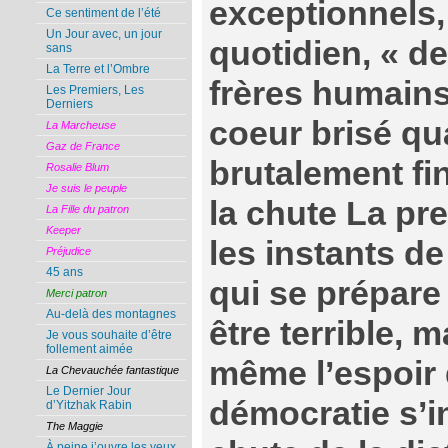
exceptionnels,
Ce sentiment de l’été
Un Jour avec, un jour
quotidien, « d
sans
La Terre et l’Ombre
frères humains 
Les Premiers, Les
Derniers
coeur brisé qu
La Marcheuse
Gaz de France
brutalement fin
Rosalie Blum
Je suis le peuple
la chute La pre
La Fille du patron
Keeper
les instants de
Préjudice
45 ans
qui se prépare 
Merci patron
Au-delà des montagnes
être terrible, m
Je vous souhaite d’être
follement aimée
même l’espoir 
La Chevauchée fantastique
Le Dernier Jour
démocratie s’in
d’Yitzhak Rabin
The Maggie
À peine j’ouvre les yeux