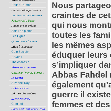
Nous partageon
Dalton Trumbo
Une aussi longue absence
craintes de cet
La Saison des femmes
Jodorowski’s Dune
qui nous montr
Rocco et ses Frères
Soleil de plomb
toutes les fam
Les Ogres
Quand on a 17 ans
les mêmes aspir
L’Eau à la bouche
Café Society
éduquer leurs e
L’Avenir
s’impliquer da
The Assassin
Vierge sous serment
Abbas Fahdel 
Capitaine Thomas Sankara
Le Destin
également qu’a
A Perfect Day
La Isla minima
guerre il exis
L’Armée des ombres
10949 Femmes
femmes et des
Criminel
Homeland : Irak année zéro