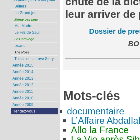
chute de la dic
Béliers
leur arriver de 
Le Grand jeu
Même pas peur
Mia Madre
Dossier de pr
Le Fils de Saul
Le Caravage
BO 
Ixcanul
The Rose
This is not a Love Story
Année 2015
Année 2014
Année 2013
Année 2012
Mots-clés
Année 2011
Année 2010
Année 2009
documentaire
Rendez-vous
L’Affaire Abdalla
Allo la France
La Vie après Si