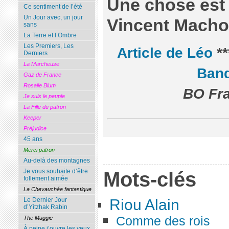
Une chose est s
Ce sentiment de l’été
Un Jour avec, un jour
Vincent Macho
sans
La Terre et l’Ombre
Les Premiers, Les
Article de Léo
*
Derniers
La Marcheuse
Ban
Gaz de France
Rosalie Blum
BO Fra
Je suis le peuple
La Fille du patron
Keeper
Préjudice
45 ans
Merci patron
Au-delà des montagnes
Mots-clés
Je vous souhaite d’être
follement aimée
La Chevauchée fantastique
Riou Alain
Le Dernier Jour
d’Yitzhak Rabin
Comme des rois
The Maggie
À peine j’ouvre les yeux