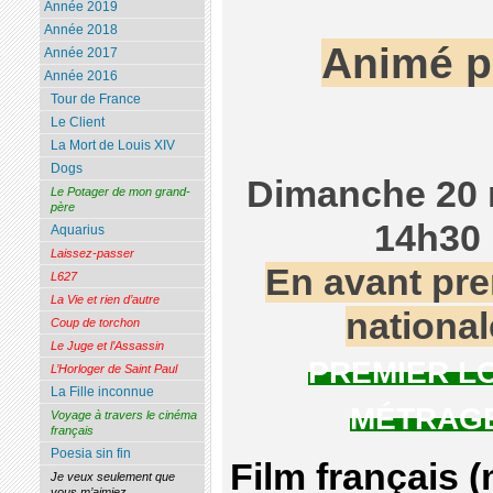
Année 2019
Année 2018
Animé 
Année 2017
Année 2016
Tour de France
Le Client
La Mort de Louis XIV
Dogs
Dimanche 20 
Le Potager de mon grand-
père
14h30
Aquarius
Laissez-passer
En avant pr
L627
La Vie et rien d’autre
national
Coup de torchon
Le Juge et l’Assassin
PREMIER L
L’Horloger de Saint Paul
La Fille inconnue
MÉTRAG
Voyage à travers le cinéma
français
Poesia sin fin
Film français 
Je veux seulement que
vous m’aimiez