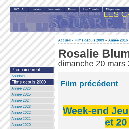
Accueil
Invités
Nos amis
Flyers
Les Cramés
Diaporama
LES C
Accueil
Films depuis 2009
Année 2016
>
>
Rosalie Blu
dimanche 20 mars
Prochainement
Soudain
Film précédent
Films depuis 2009
Année 2026
Année 2025
Année 2024
Année 2023
Week-end Jeun
Année 2022
Année 2021
et 20
Année 2020