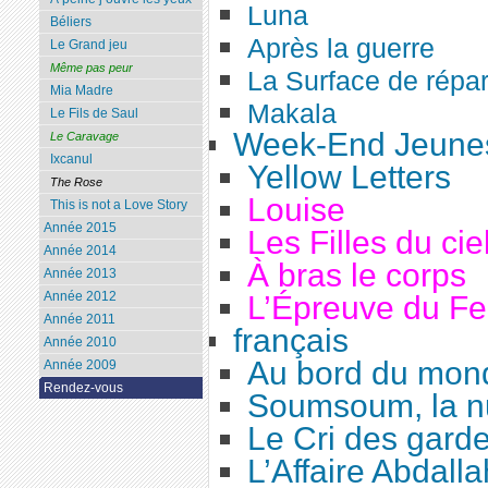
Luna
Béliers
Après la guerre
Le Grand jeu
Même pas peur
La Surface de répar
Mia Madre
Makala
Le Fils de Saul
Week-End Jeunes
Le Caravage
Ixcanul
Yellow Letters
The Rose
Louise
This is not a Love Story
Année 2015
Les Filles du cie
Année 2014
À bras le corps
Année 2013
Année 2012
L’Épreuve du F
Année 2011
français
Année 2010
Au bord du mon
Année 2009
Rendez-vous
Soumsoum, la nu
Le Cri des gard
L’Affaire Abdalla