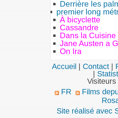
Derrière les pal
premier long mét
À bicyclette
Cassandre
Dans la Cuisine
Jane Austen a 
On Ira
Accueil
|
Contact
|
|
Statis
Visiteurs
FR
Films dep
Rosa
Site réalisé avec 