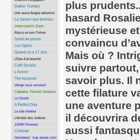
plus prudents..
Dalton Trumbo
Une aussi longue absence
hasard Rosali
La Saison des femmes
Jodorowski’s Dune
mystérieuse et s
Rocco et ses Frères
Soleil de plomb
convaincu d’av
Les Ogres
Mais où ? Intri
Quand on a 17 ans
L’Eau à la bouche
suivre partout,
Café Society
L’Avenir
savoir plus. Il
The Assassin
Vierge sous serment
cette filature v
Capitaine Thomas Sankara
Le Destin
une aventure p
A Perfect Day
La Isla minima
il découvrira 
L’Armée des ombres
10949 Femmes
aussi fantasqu
Criminel
Homeland : Irak année zéro