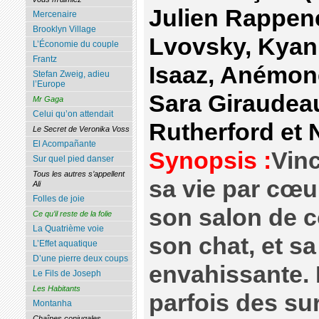
Julien Rappen
Mercenaire
Brooklyn Village
Lvovsky, Kyan 
L’Économie du couple
Frantz
Isaaz, Anémone
Stefan Zweig, adieu
l’Europe
Sara Giraudeau
Mr Gaga
Celui qu’on attendait
Rutherford et 
Le Secret de Veronika Voss
El Acompañante
Synopsis :
Vin
Sur quel pied danser
Tous les autres s’appellent
sa vie par cœur
Ali
Folles de joie
son salon de c
Ce qu’il reste de la folie
La Quatrième voie
son chat, et s
L’Effet aquatique
D’une pierre deux coups
envahissante. 
Le Fils de Joseph
Les Habitants
parfois des su
Montanha
Chaînes conjugales