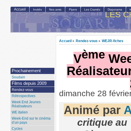
Accueil
Invités
Nos amis
Flyers
Les Cramés
Diaporama
LES C
Accueil
Rendez-vous
WEJR-fiches
>
>
ème
V
Wee
Réalisateu
Prochainement
Soudain
Films depuis 2009
Rendez-vous
dimanche 28 févrie
Rétrospectives
Week End Jeunes
Animé par
A
Réalisateurs
WE italien
Week-End sur le cinéma
critique au
d’un pays
Cycles