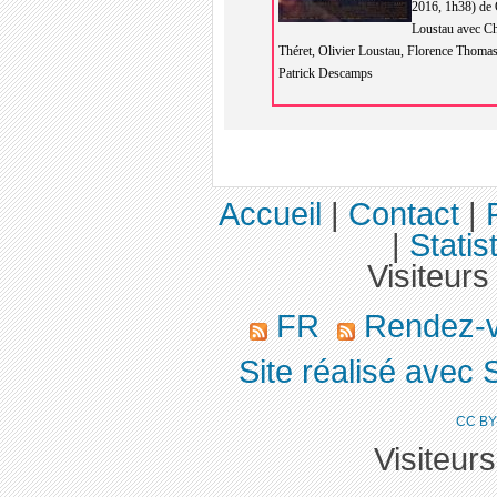
2016, 1h38) de 
Loustau avec Ch
Théret, Olivier Loustau, Florence Thomas
Patrick Descamps
Accueil
|
Contact
|
|
Statis
Visiteurs
FR
Rendez-
Site réalisé avec 
CC BY
Visiteur