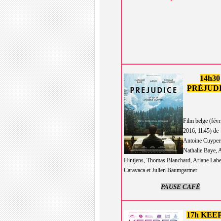
14h30
PRÉJUD
Film belge (févr
2016, 1h45) de
Antoine Cuyper
Nathalie Baye, 
Hintjens, Thomas Blanchard, Ariane Labe
Caravaca et Julien Baumgartner
PAUSE CAFÉ
17h KEE