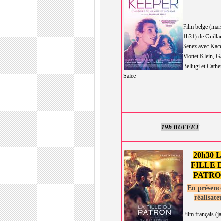
Film belge (mar
1h31) de Guill
Senez avec Kac
Mottet Klein, Ga
Bellugi et Cathe
Salée
19h BUFFET
20h30 
FILLE 
PATRO
En présenc
réalisate
Film français (j