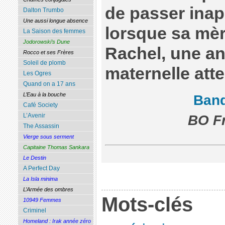
de passer inap
Dalton Trumbo
Une aussi longue absence
lorsque sa mère
La Saison des femmes
Jodorowski’s Dune
Rachel, une a
Rocco et ses Frères
Soleil de plomb
maternelle atte
Les Ogres
Quand on a 17 ans
L’Eau à la bouche
Ban
Café Society
L’Avenir
BO Fr
The Assassin
Vierge sous serment
Capitaine Thomas Sankara
Le Destin
A Perfect Day
La Isla minima
L’Armée des ombres
Mots-clés
10949 Femmes
Criminel
Homeland : Irak année zéro