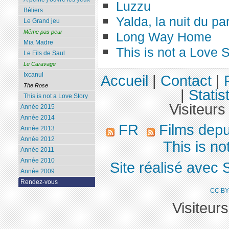
Luzzu
Béliers
Yalda, la nuit du pa
Le Grand jeu
Même pas peur
Long Way Home
Mia Madre
This is not a Love S
Le Fils de Saul
Le Caravage
Ixcanul
Accueil
|
Contact
|
The Rose
|
Statis
This is not a Love Story
Visiteurs
Année 2015
Année 2014
FR
Films dep
Année 2013
Année 2012
This is no
Année 2011
Année 2010
Site réalisé avec 
Année 2009
Rendez-vous
CC BY
Visiteur