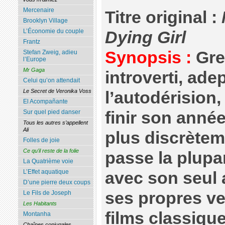
Mercenaire
Titre original :
Brooklyn Village
L’Économie du couple
Dying Girl
Frantz
Synopsis :
Gre
Stefan Zweig, adieu
l’Europe
Mr Gaga
introverti, ade
Celui qu’on attendait
Le Secret de Veronika Voss
l’autodérision
El Acompañante
finir son année
Sur quel pied danser
Tous les autres s’appellent
Ali
plus discrèteme
Folles de joie
Ce qu’il reste de la folie
passe la plupa
La Quatrième voie
L’Effet aquatique
avec son seul a
D’une pierre deux coups
ses propres v
Le Fils de Joseph
Les Habitants
films classiqu
Montanha
Chaînes conjugales