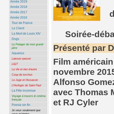
Année 2019
Année 2018
Année 2017
Année 2016
Tour de France
Le Client
Soirée-déba
La Mort de Louis XIV
Dogs
Le Potager de mon grand-
Présenté par D
père
Aquarius
Film américain
Laissez-passer
L627
novembre 2015
La Vie et rien d’autre
Coup de torchon
Alfonso Gome
Le Juge et l’Assassin
L’Horloger de Saint Paul
avec Thomas M
La Fille inconnue
Voyage à travers le cinéma
et RJ Cyler
français
Poesia sin fin
Je veux seulement que
vous m’aimiez