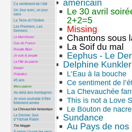
américain
Ce sentiment de l’été
Le 30 avril soiré
Un Jour avec, un jour
sans
2+2=5
La Terre et l’Ombre
Missing
Les Premiers, Les
Derniers
Chantons sous l
La Marcheuse
Gaz de France
La Soif du mal
Rosalie Blum
Eephus - Le Dern
Je suis le peuple
Delphine Kunkler
La Fille du patron
Keeper
L’Eau à la bouche
Préjudice
45 ans
Ce sentiment de l’é
Merci patron
La Chevauchée fan
Au-delà des montagnes
This is not a Love S
Je vous souhaite d’être
follement aimée
Le Bouton de nacre
La Chevauchée fantastique
Sundance
Le Dernier Jour
d’Yitzhak Rabin
Au Pays de nos 
The Maggie
À peine j’ouvre les yeux