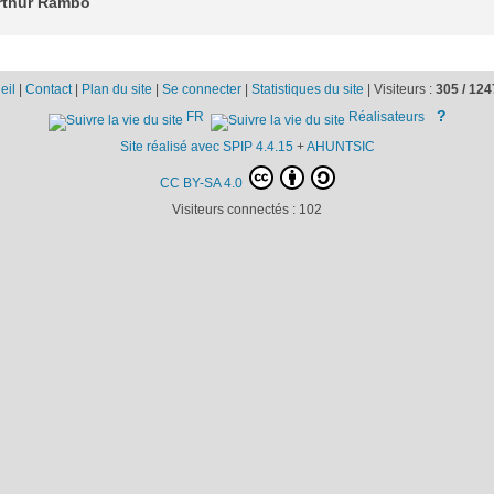
Arthur Rambo
eil
|
Contact
|
Plan du site
|
Se connecter
|
Statistiques du site
|
Visiteurs :
305 /
124
?
FR
Réalisateurs
Site réalisé avec SPIP 4.4.15
+
AHUNTSIC
CC BY-SA 4.0
Visiteurs connectés :
102