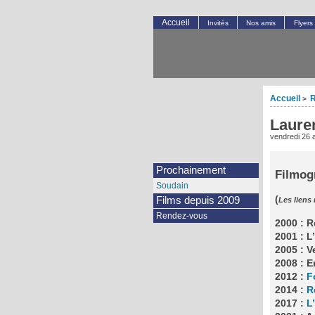
Accueil
Invités
Nos amis
Flyers
Accueil
R
>
Laure
vendredi 26 a
Prochainement
Filmog
Soudain
(
Films depuis 2009
Les liens
Rendez-vous
2000 : R
2001 : 
2005 : V
2008 : E
2012 :
F
2014 :
R
2017 :
L