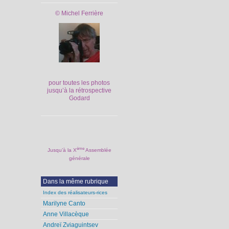
© Michel Ferrière
pour toutes les photos
jusqu’à la rétrospective
Godard
ème
Jusqu’à la X
Assemblée
générale
Dans la même rubrique
Index des réalisateurs-rices
Marilyne Canto
Anne Villacèque
Andreï Zviaguintsev