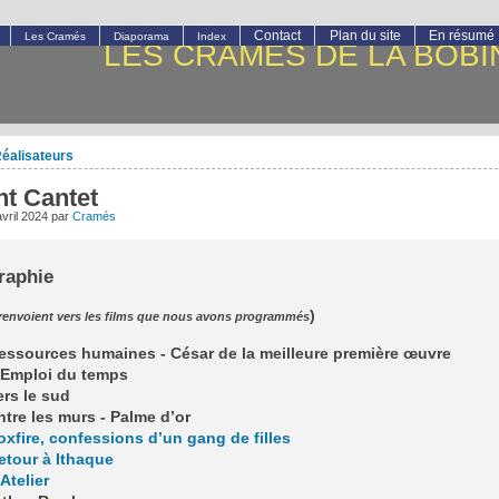
Contact
Plan du site
En résumé
Les Cramés
Diaporama
Index
LES CRAMÉS DE LA BOBI
éalisateurs
nt Cantet
vril 2024
par
Cramés
raphie
)
 renvoient vers les films que nous avons programmés
essources humaines - César de la meilleure première œuvre
L’Emploi du temps
ers le sud
ntre les murs - Palme d’or
oxfire, confessions d’un gang de filles
etour à Ithaque
’Atelier