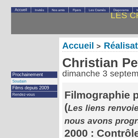
Accueil
Invités
Nos amis
Flyers
Les Cramés
Diaporama
LES C
Accueil
Réalisa
>
Christian Pe
dimanche 3 septem
Prochainement
Soudain
Films depuis 2009
Filmographie p
Rendez-vous
(
Les liens renvoie
nous avons pro
2000 : Contrôle