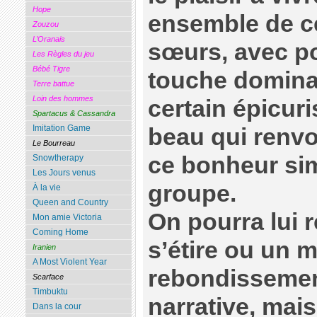
Hope
ensemble de c
Zouzou
L’Oranais
sœurs, avec p
Les Règles du jeu
Bébé Tigre
touche domina
Terre battue
Loin des hommes
certain épicur
Spartacus & Cassandra
Imitation Game
beau qui renv
Le Bourreau
ce bonheur sim
Snowtherapy
Les Jours venus
groupe.
À la vie
Queen and Country
On pourra lui 
Mon amie Victoria
Coming Home
s’étire ou un 
Iranien
A Most Violent Year
rebondissemen
Scarface
Timbuktu
narrative, mais
Dans la cour