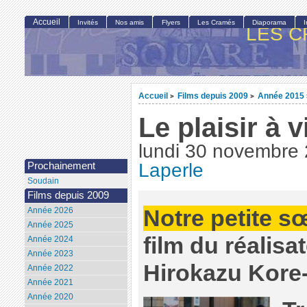
Accueil
Invités
Nos amis
Flyers
Les Cramés
Diaporama
LES C
Accueil
Films depuis 2009
Année 2015
>
>
Le plaisir à 
lundi 30 novembre
Laperle
Prochainement
Soudain
Films depuis 2009
Notre petite s
Année 2026
Année 2025
film du réalisa
Année 2024
Année 2023
Hirokazu Kore
Année 2022
Année 2021
Année 2020