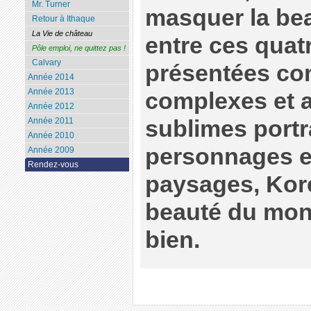
Mr. Turner
masquer la bea
Retour à Ithaque
La Vie de château
entre ces quat
Pôle emploi, ne quittez pas !
Calvary
présentées co
Année 2014
Année 2013
complexes et 
Année 2012
Année 2011
sublimes portr
Année 2010
personnages e
Année 2009
Rendez-vous
paysages, Kore
beauté du mond
bien.