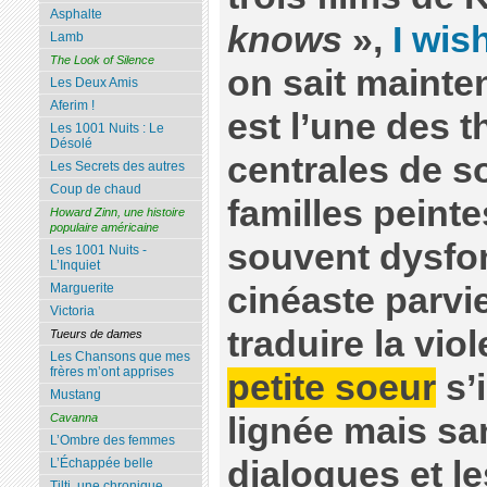
Asphalte
knows
»,
I wis
Lamb
The Look of Silence
on sait mainten
Les Deux Amis
Aferim !
est l’une des 
Les 1001 Nuits : Le
Désolé
centrales de s
Les Secrets des autres
Coup de chaud
familles peint
Howard Zinn, une histoire
populaire américaine
souvent dysfon
Les 1001 Nuits -
L’Inquiet
cinéaste parvi
Marguerite
Victoria
traduire la vio
Tueurs de dames
Les Chansons que mes
frères m’ont apprises
petite soeur
s’
Mustang
lignée mais san
Cavanna
L’Ombre des femmes
dialogues et l
L’Échappée belle
Tilti, une chronique