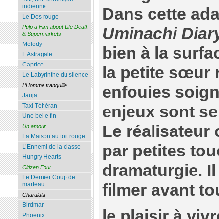
indienne
Dans cette ad
Le Dos rouge
Pulp a Film about Life Death
Uminachi Diar
& Supermarkets
Melody
bien à la surfa
L’Astragale
Caprice
la petite sœur
Le Labyrinthe du silence
L’Homme tranquille
enfouies soig
Jauja
Taxi Téhéran
enjeux sont se
Une belle fin
Le réalisateur 
Un amour
La Maison au toit rouge
par petites tou
L’Ennemi de la classe
Hungry Hearts
dramaturgie. Il
Citizen Four
Le Dernier Coup de
filmer avant to
marteau
Charulata
Birdman
le plaisir à vivr
Phoenix