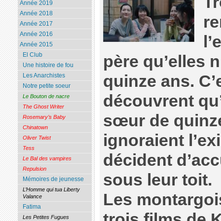
Tr
Année 2019
Année 2018
re
Année 2017
Année 2016
l’
Année 2015
El Club
père qu’elles 
Une histoire de fou
quinze ans. C’e
Les Anarchistes
Notre petite soeur
découvrent qu’
Le Bouton de nacre
The Ghost Writer
sœur de quinze
Rosemary’s Baby
Chinatown
ignoraient l’ex
Oliver Twist
Tess
décident d’accu
Le Bal des vampires
Repulsion
sous leur toit.
Mémoires de jeunesse
L’Homme qui tua Liberty
Les montargois
Valance
Fatima
trois films de
Les Petites Fugues