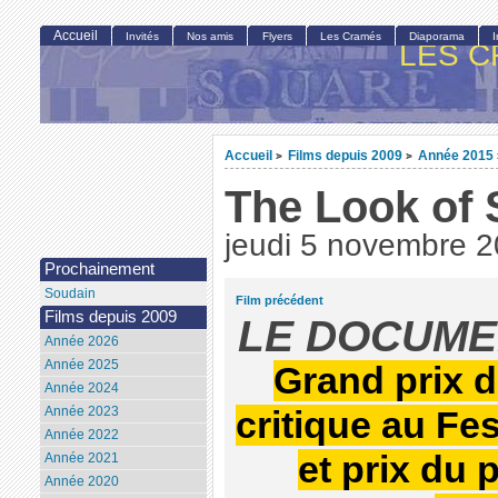
Accueil
Invités
Nos amis
Flyers
Les Cramés
Diaporama
LES C
Accueil
Films depuis 2009
Année 2015
>
>
The Look of 
jeudi 5 novembre 
Prochainement
Soudain
Film précédent
Films depuis 2009
LE DOCUME
Année 2026
Année 2025
Grand prix du
Année 2024
Année 2023
critique au Fe
Année 2022
et prix du 
Année 2021
Année 2020