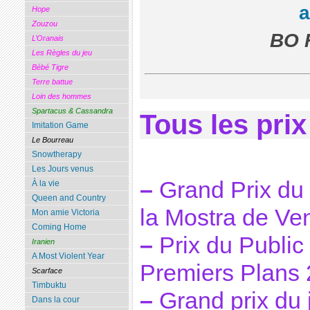
Hope
Zouzou
BO F
L’Oranais
Les Règles du jeu
Bébé Tigre
Terre battue
Loin des hommes
Spartacus & Cassandra
Tous les prix
Imitation Game
Le Bourreau
Snowtherapy
Les Jours venus
–
Grand Prix du 
À la vie
Queen and Country
la Mostra de Ve
Mon amie Victoria
Coming Home
–
Prix du Public 
Iranien
A Most Violent Year
Premiers Plans
Scarface
Timbuktu
–
Grand prix du ju
Dans la cour