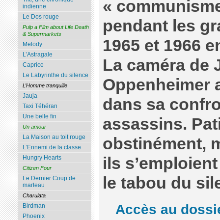
« communisme 
indienne
Le Dos rouge
pendant les g
Pulp a Film about Life Death
& Supermarkets
1965 et 1966 e
Melody
L’Astragale
La caméra de 
Caprice
Le Labyrinthe du silence
Oppenheimer 
L’Homme tranquille
Jauja
dans sa confro
Taxi Téhéran
Une belle fin
assassins. Pa
Un amour
La Maison au toit rouge
obstinément, 
L’Ennemi de la classe
ils s’emploien
Hungry Hearts
Citizen Four
le tabou du sil
Le Dernier Coup de
marteau
Charulata
Accès au dossi
Birdman
Phoenix