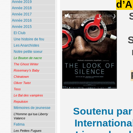
d’A
Année 2019
Année 2018
Année 2017
Année 2016
Année 2015
El Club
S
Une histoire de fou
Les Anarchistes
Notre petite soeur
Le Bouton de nacre
The Ghost Writer
Rosemary’s Baby
Chinatown
Oliver Twist
Tess
Le Bal des vampires
Repulsion
Soutenu pa
Mémoires de jeunesse
L’Homme qui tua Liberty
Valance
Internationa
Fatima
Les Petites Fugues