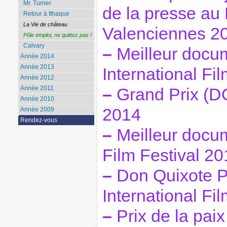
Mr. Turner
de la presse au 
Retour à Ithaque
La Vie de château
Valenciennes 2
Pôle emploi, ne quittez pas !
Calvary
–
Meilleur docu
Année 2014
Année 2013
International Fi
Année 2012
Année 2011
–
Grand Prix (
Année 2010
2014
Année 2009
Rendez-vous
–
Meilleur docu
Film Festival 2
–
Don Quixote P
International Fi
–
Prix de la paix