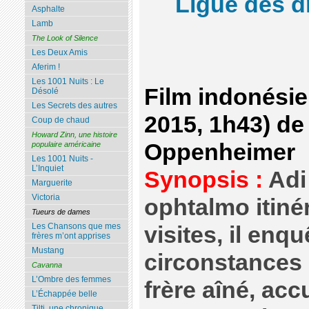
Ligue des d
Asphalte
Lamb
The Look of Silence
Les Deux Amis
Aferim !
Les 1001 Nuits : Le
Film indonésie
Désolé
Les Secrets des autres
2015, 1h43) d
Coup de chaud
Howard Zinn, une histoire
Oppenheimer
populaire américaine
Les 1001 Nuits -
L’Inquiet
Synopsis :
Adi
Marguerite
Victoria
ophtalmo itiné
Tueurs de dames
Les Chansons que mes
visites, il enqu
frères m’ont apprises
Mustang
circonstances 
Cavanna
L’Ombre des femmes
frère aîné, ac
L’Échappée belle
Tilti, une chronique