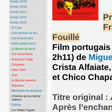
Année 2019
Année 2018
Année 2017
Pr
Année 2016
Année 2015
Fr
El Club
Une histoire de fou
Fouillé
Les Anarchistes
Notre petite soeur
Film portugais (
Le Bouton de nacre
2h11) de
Migu
The Ghost Writer
Rosemary’s Baby
Crista Alfaiat
Chinatown
Oliver Twist
et Chico Chap
Tess
Le Bal des vampires
Repulsion
Mémoires de jeunesse
Titre original :
L’Homme qui tua Liberty
Valance
Après l’enchan
Fatima
Les Petites Fugues