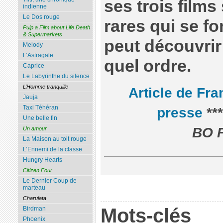
ses trois films
indienne
Le Dos rouge
rares qui se fo
Pulp a Film about Life Death
& Supermarkets
peut découvrir
Melody
L’Astragale
quel ordre.
Caprice
Le Labyrinthe du silence
L’Homme tranquille
Article de Fra
Jauja
Taxi Téhéran
presse
**
Une belle fin
BO Fr
Un amour
La Maison au toit rouge
L’Ennemi de la classe
Hungry Hearts
Citizen Four
Le Dernier Coup de
marteau
Charulata
Mots-clés
Birdman
Phoenix