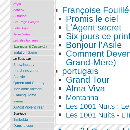
Hope
Françoise Fouillé
Zouzou
Promis le ciel
L’Oranais
Les Règles du jeu
L’Agent secret
Bébé Tigre
Six jours ce pri
Terre battue
Loin des hommes
Bonjour l’Asile
Spartacus & Cassandra
Comment Deveni
Imitation Game
Le Bourreau
Grand-Mère)
Snowtherapy
portugais
Les Jours venus
Grand Tour
À la vie
Queen and Country
Alma Viva
Mon amie Victoria
Coming Home
Montanha
Iranien
Les 1001 Nuits : L
A Most Violent Year
Les 1001 Nuits - L’I
Scarface
Timbuktu
Dans la cour