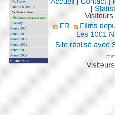
Accueil
|
Contact
|
Mr. Turner
|
Statis
Retour à Ithaque
La Vie de château
Visiteurs
Pôle emploi, ne quittez pas !
Calvary
FR
Films dep
Année 2014
Les 1001 Nu
Année 2013
Année 2012
Site réalisé avec 
Année 2011
Année 2010
Année 2009
CC BY
Rendez-vous
Visiteur