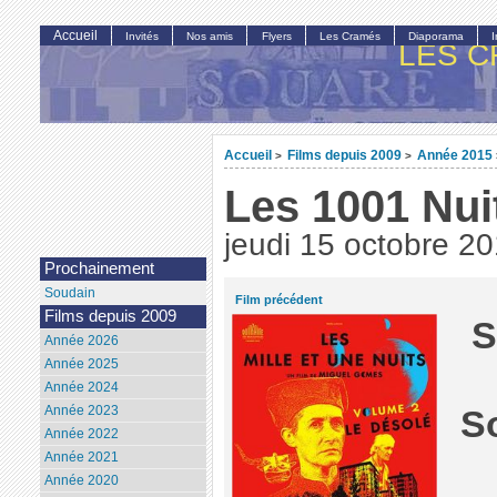
Accueil
Invités
Nos amis
Flyers
Les Cramés
Diaporama
LES C
Accueil
Films depuis 2009
Année 2015
>
>
Les 1001 Nui
jeudi 15 octobre 2
Prochainement
Soudain
Film précédent
Films depuis 2009
S
Année 2026
Année 2025
Année 2024
Année 2023
S
Année 2022
Année 2021
Année 2020