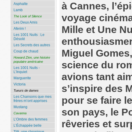
à Cannes, l’ép
Asphalte
Lamb
voyage cinéma
The Look of Silence
Les Deux Amis
Mille et Une Nu
Aferim !
Les 1001 Nuits : Le
enthousiasmer
Désolé
Les Secrets des autres
Miguel Gomes, 
Coup de chaud
Howard Zinn, une histoire
science du ro
populaire américaine
Les 1001 Nuits -
L’Inquiet
avions tant ai
Marguerite
Victoria
s’inspire des M
Tueurs de dames
Les Chansons que mes
pour se faire l
frères m’ont apprises
Mustang
son pays, le Po
Cavanna
L’Ombre des femmes
rêveries et su
L’Échappée belle
Tilti, une chronique