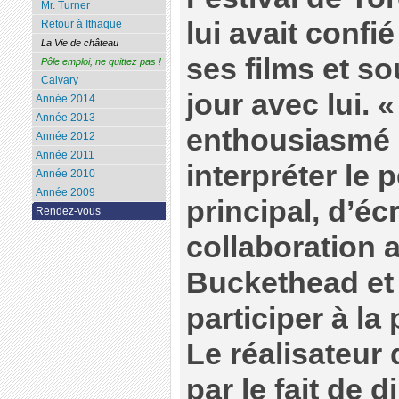
Mr. Turner
lui avait confi
Retour à Ithaque
La Vie de château
ses films et sou
Pôle emploi, ne quittez pas !
Calvary
jour avec lui. «
Année 2014
Année 2013
enthousiasmé 
Année 2012
Année 2011
interpréter le
Année 2010
Année 2009
principal, d’éc
Rendez-vous
collaboration a
Buckethead et
participer à la
Le réalisateur 
par le fait de 