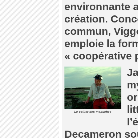
environnante a
création. Conce
commun, Vigg
emploie la for
« coopérative 
Ja
my
or
li
Le collier des mapuches
l’
Decameron so