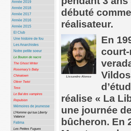
pendant 3 ans à 
Année 2019
Année 2018
débuté comme 
Année 2017
Année 2016
réalisateur.
Année 2015
El Club
En 199
Une histoire de fou
Les Anarchistes
court-
Notre petite soeur
Le Bouton de nacre
verada
The Ghost Writer
Rosemary’s Baby
Vildo
Chinatown
Lissandro Alonso
Oliver Twist
d’étud
Tess
Le Bal des vampires
réalise « La Li
Repulsion
Mémoires de jeunesse
une journée de
L’Homme qui tua Liberty
Valance
bûcheron. En 2
Fatima
Les Petites Fugues