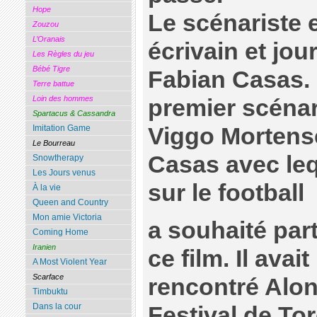
Hope
Le scénariste 
Zouzou
L’Oranais
écrivain et jou
Les Règles du jeu
Bébé Tigre
Fabian Casas. I
Terre battue
Loin des hommes
premier scénar
Spartacus & Cassandra
Viggo Mortens
Imitation Game
Le Bourreau
Casas avec lequ
Snowtherapy
Les Jours venus
sur le football
À la vie
Queen and Country
Mon amie Victoria
a souhaité part
Coming Home
Iranien
ce film. Il avait
A Most Violent Year
Scarface
rencontré Alo
Timbuktu
Dans la cour
Festival de To