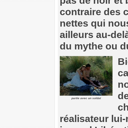
pas de noir et
contraire des c
nettes qui nou
ailleurs au-del
du mythe ou du
Bi
ca
no
de
partie avec un soldat
ch
réalisateur lui