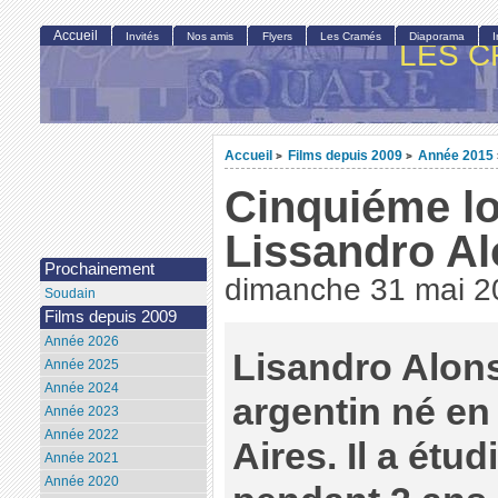
Accueil
Invités
Nos amis
Flyers
Les Cramés
Diaporama
LES C
Accueil
Films depuis 2009
Année 2015
>
>
Cinquiéme l
Lissandro A
Prochainement
dimanche 31 mai 2
Soudain
Films depuis 2009
Année 2026
Lisandro Alons
Année 2025
Année 2024
argentin né en
Année 2023
Année 2022
Aires. Il a étu
Année 2021
Année 2020