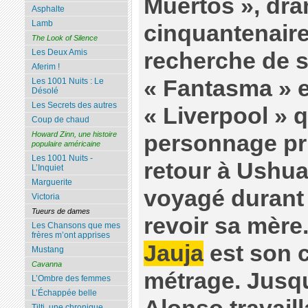
Muertos », dra
Asphalte
Lamb
cinquantenaire 
The Look of Silence
Les Deux Amis
recherche de sa
Aferim !
« Fantasma » e
Les 1001 Nuits : Le
Désolé
Les Secrets des autres
« Liverpool » q
Coup de chaud
Howard Zinn, une histoire
personnage pri
populaire américaine
Les 1001 Nuits -
retour à Ushua
L’Inquiet
Marguerite
voyagé durant 
Victoria
Tueurs de dames
revoir sa mère
Les Chansons que mes
frères m’ont apprises
Jauja
est son 
Mustang
Cavanna
métrage. Jusqu
L’Ombre des femmes
L’Échappée belle
Tilti, une chronique