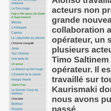
Alonso travaill
indienne
acteurs non pr
Le Dos rouge
Pulp a Film about Life Death
grande nouve
& Supermarkets
Melody
collaboration 
L’Astragale
Caprice
opérateur, un 
Le Labyrinthe du silence
L’Homme tranquille
plusieurs acte
Jauja
Taxi Téhéran
Timo Saltinem 
Une belle fin
Un amour
opérateur. Il es
La Maison au toit rouge
L’Ennemi de la classe
travaillé sur to
Hungry Hearts
Citizen Four
Kaurismaki don
Le Dernier Coup de
marteau
nous avons pu v
Charulata
Birdman
passé.
Phoenix