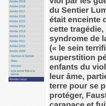
viol par les gu
Année 2019
Année 2018
du Sentier Lum
Année 2017
Année 2016
était enceinte 
Année 2015
cette tragédie,
Année 2014
Année 2013
syndrome de la
Année 2012
Année 2011
(« le sein terri
Année 2010
Année 2009
superstition p
Samson & Delilah
Tetro
enfants du viol
Vincere
Une jeune fille à la
leur âme, parti
dérive
Rendez-vous
terre pour se 
protéger, Faus
carapace et fu