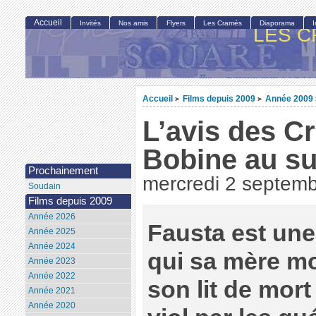
Accueil
Invités
Nos amis
Flyers
Les Cramés
Diaporama
LES C
Accueil
Films depuis 2009
Année 2009
>
>
L’avis des C
Bobine au su
Prochainement
mercredi 2 septem
Soudain
Films depuis 2009
Année 2026
Fausta est une
Année 2025
Année 2024
qui sa mère m
Année 2023
Année 2022
son lit de mort
Année 2021
Année 2020