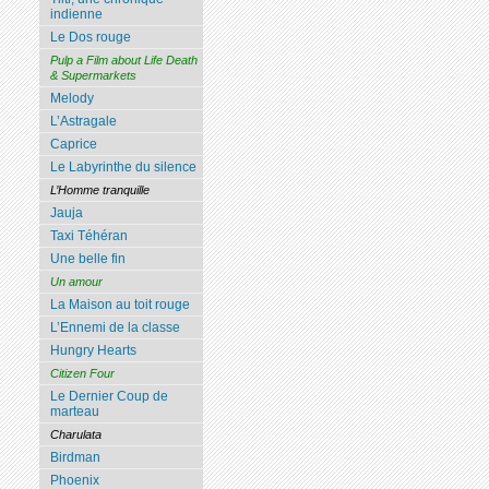
indienne
Le Dos rouge
Pulp a Film about Life Death
& Supermarkets
Melody
L’Astragale
Caprice
Le Labyrinthe du silence
L’Homme tranquille
Jauja
Taxi Téhéran
Une belle fin
Un amour
La Maison au toit rouge
L’Ennemi de la classe
Hungry Hearts
Citizen Four
Le Dernier Coup de
marteau
Charulata
Birdman
Phoenix