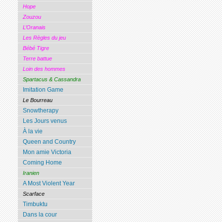
Hope
Zouzou
L’Oranais
Les Règles du jeu
Bébé Tigre
Terre battue
Loin des hommes
Spartacus & Cassandra
Imitation Game
Le Bourreau
Snowtherapy
Les Jours venus
À la vie
Queen and Country
Mon amie Victoria
Coming Home
Iranien
A Most Violent Year
Scarface
Timbuktu
Dans la cour