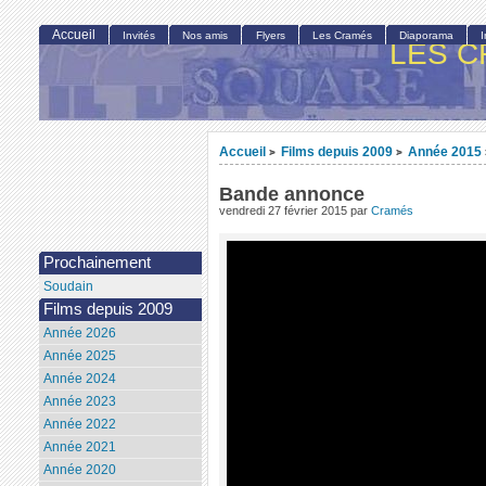
Accueil
Invités
Nos amis
Flyers
Les Cramés
Diaporama
LES C
Accueil
Films depuis 2009
Année 2015
>
>
Bande annonce
vendredi 27 février 2015
par
Cramés
Prochainement
Soudain
Films depuis 2009
Année 2026
Année 2025
Année 2024
Année 2023
Année 2022
Année 2021
Année 2020