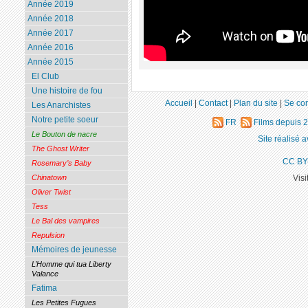
Année 2019
Année 2018
Année 2017
Année 2016
Année 2015
El Club
Une histoire de fou
Accueil
|
Contact
|
Plan du site
|
Se co
Les Anarchistes
Notre petite soeur
FR
Films depuis 
Le Bouton de nacre
Site réalisé 
The Ghost Writer
CC BY
Rosemary’s Baby
Visi
Chinatown
Oliver Twist
Tess
Le Bal des vampires
Repulsion
Mémoires de jeunesse
L’Homme qui tua Liberty
Valance
Fatima
Les Petites Fugues