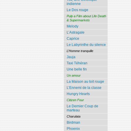
indienne
Le Dos rouge
Pulp a Film about Life Death
& Supermarkets
Melody
L’Astragale
Caprice
Le Labyrinthe du silence
L’Homme tranquille
Jauja
Taxi Téhéran
Une belle fin
Un amour
La Maison au toit rouge
L’Ennemi de la classe
Hungry Hearts
Citizen Four
Le Dernier Coup de
marteau
Charulata
Birdman
Phoenix