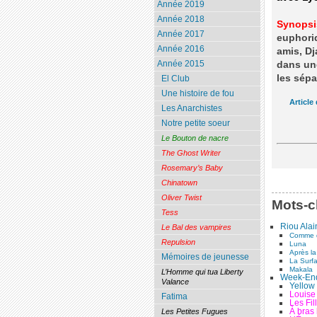
Année 2019
Année 2018
Synopsi
Année 2017
euphori
Année 2016
amis, Dj
Année 2015
dans une
les sépa
El Club
Une histoire de fou
Article
Les Anarchistes
Notre petite soeur
Le Bouton de nacre
The Ghost Writer
Rosemary’s Baby
Chinatown
Oliver Twist
Mots-c
Tess
Riou Alai
Le Bal des vampires
Comme d
Repulsion
Luna
Après la
Mémoires de jeunesse
La Surfa
Makala
L’Homme qui tua Liberty
Week-End
Valance
Yellow 
Louise
Fatima
Les Fil
À bras 
Les Petites Fugues