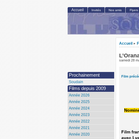
Accueil
Invités
Nos amis
Flyers
Accueil
F
>
L’Orana
samedi 28 m
Prochainement
Film précé
Soudain
Films depuis 2009
Année 2026
Année 2025
Année 2024
Nominé
Année 2023
Année 2022
Année 2021
Film fra
Année 2020
avec Ly