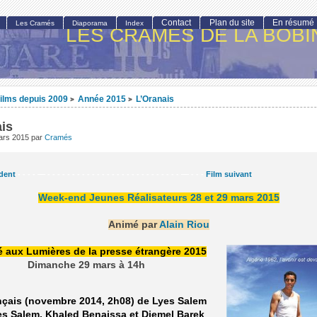
Contact
Plan du site
En résumé
Les Cramés
Diaporama
Index
LES CRAMÉS DE LA BOBI
ilms depuis 2009
Année 2015
L’Oranais
>
>
is
ars 2015
par
Cramés
dent
- - - - — - - - - - - - - - - - - - - - - - - - - - - - - - - - — - - -
Film suivant
Week-end Jeunes Réalisateurs 28 et 29 mars 2015
Animé par
Alain Riou
 aux Lumières de la presse étrangère 2015
Dimanche 29 mars à 14h
nçais (novembre 2014, 2h08) de Lyes Salem
es Salem, Khaled Benaissa et Djemel Barek