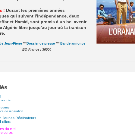
s :
Durant les premières années
ques qui suivent l’indépendance, deux
affar et Hamid, sont promis à un bel avenir
 Algérie libre jusqu’au jour où la trahison
re.
 de Jean-Pierre
***
Dossier de presse
***
Bande annonce
BO France : 36000
lés
n
es rois
 guerre
ce de réparation
 Jeunes Réalisateurs
Letters
les du ciel
le corps