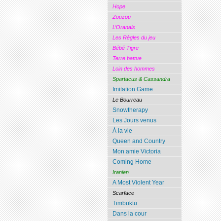
Hope
Zouzou
L’Oranais
Les Règles du jeu
Bébé Tigre
Terre battue
Loin des hommes
Spartacus & Cassandra
Imitation Game
Le Bourreau
Snowtherapy
Les Jours venus
À la vie
Queen and Country
Mon amie Victoria
Coming Home
Iranien
A Most Violent Year
Scarface
Timbuktu
Dans la cour