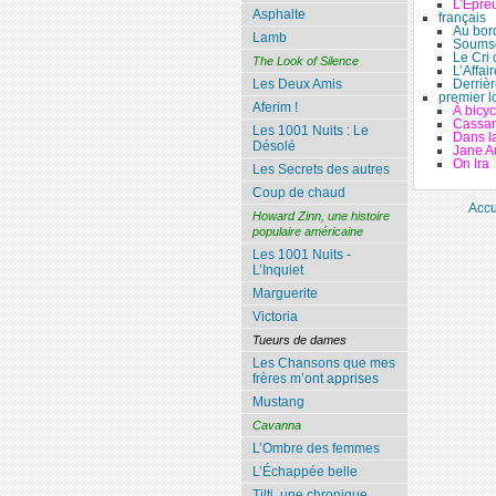
L’Épre
Asphalte
français
Au bor
Lamb
Soumso
Le Cri
The Look of Silence
L’Affai
Derrièr
Les Deux Amis
premier 
Aferim !
À bicyc
Cassa
Les 1001 Nuits : Le
Dans l
Désolé
Jane A
On Ira
Les Secrets des autres
Coup de chaud
Accu
Howard Zinn, une histoire
populaire américaine
Les 1001 Nuits -
L’Inquiet
Marguerite
Victoria
Tueurs de dames
Les Chansons que mes
frères m’ont apprises
Mustang
Cavanna
L’Ombre des femmes
L’Échappée belle
Tilti, une chronique