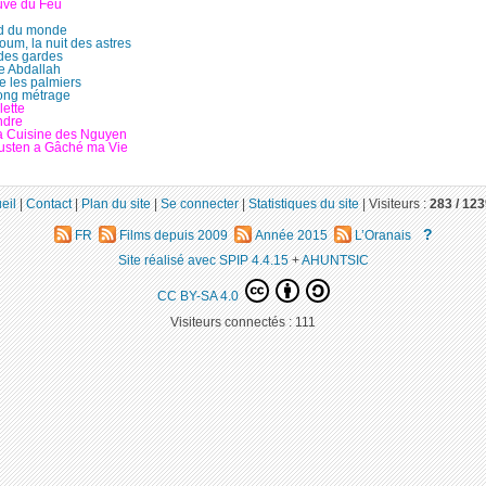
uve du Feu
d du monde
um, la nuit des astres
 des gardes
re Abdallah
e les palmiers
long métrage
lette
ndre
a Cuisine des Nguyen
usten a Gâché ma Vie
eil
|
Contact
|
Plan du site
|
Se connecter
|
Statistiques du site
|
Visiteurs :
283 /
123
?
FR
Films depuis 2009
Année 2015
L’Oranais
Site réalisé avec SPIP 4.4.15
+
AHUNTSIC
CC BY-SA 4.0
Visiteurs connectés :
111