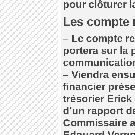
pour clôturer l
Les compte r
–
Le compte ren
portera sur la
communication 
–
Viendra ensui
financier prés
trésorier Erick
d’un rapport d
Commissaire a
Edouard Vergn