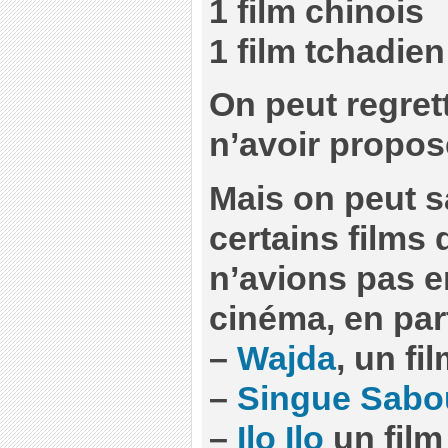
1 film chinois
1 film tchadien
On peut regrett
n’avoir proposé
Mais on peut s
certains films
n’avions pas e
cinéma, en part
–
Wajda
, un fi
–
Singue Sabo
–
Ilo Ilo
un film