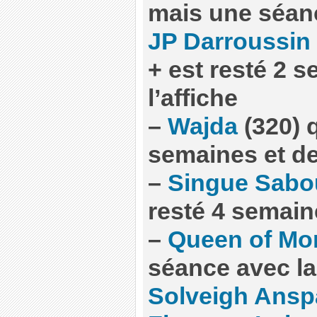
mais une séan
JP Darroussin
+ est resté 2 
l’affiche
–
Wajda
(320) q
semaines et d
–
Singue Sabo
resté 4 semain
–
Queen of Mon
séance avec la 
Solveigh Ans