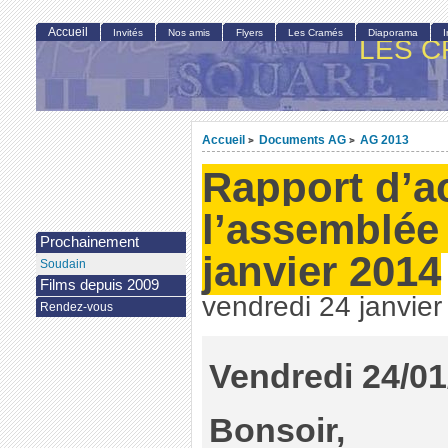
Accueil
Invités
Nos amis
Flyers
Les Cramés
Diaporama
LES C
Accueil
Documents AG
AG 2013
>
>
Rapport d’ac
l’assemblée
Prochainement
janvier 2014
Soudain
Films depuis 2009
vendredi 24 janvie
Rendez-vous
Vendredi 24/01
Bonsoir,