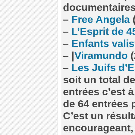
documentaires
–
Free Angela
–
L’Esprit de 4
–
Enfants vali
–
|
Viramundo
(
–
Les Juifs d’
soit un total d
entrées c’est 
de 64 entrées p
C’est un résul
encourageant, 