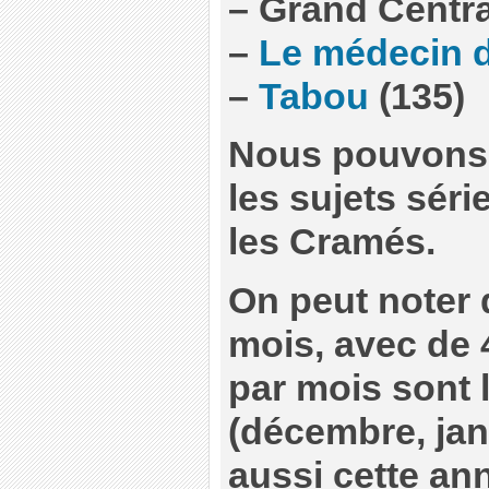
–
Grand Centra
–
Le médecin d
–
Tabou
(135)
Nous pouvons 
les sujets séri
les Cramés.
On peut noter 
mois, avec de 
par mois sont 
(décembre, janv
aussi cette ann