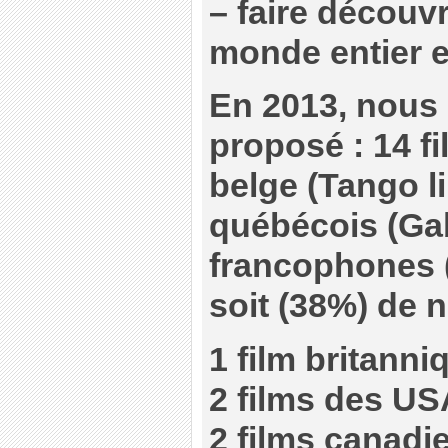
–
faire découvr
monde entier 
En 2013, nous 
proposé : 14 fi
belge (Tango li
québécois (Gabr
francophones 
soit (38%) de 
1 film britanni
2 films des US
2 films canad