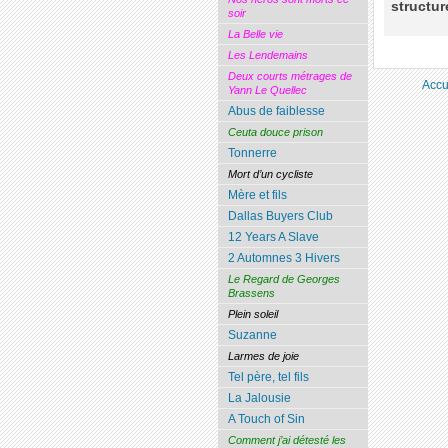
structur
soir
La Belle vie
Les Lendemains
Deux courts métrages de
Accu
Yann Le Quellec
Abus de faiblesse
Ceuta douce prison
Tonnerre
Mort d’un cycliste
Mère et fils
Dallas Buyers Club
12 Years A Slave
2 Automnes 3 Hivers
Le Regard de Georges
Brassens
Plein soleil
Suzanne
Larmes de joie
Tel père, tel fils
La Jalousie
A Touch of Sin
Comment j’ai détesté les