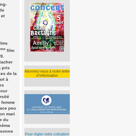
ang-
 de
 et
ilms
ème
film
9.
ttacher
 pris
Abonnez-vous à notre lettre
es de la
d’information
art à
es
pour
rsité
la femme
lace peu
son mari
ve du
inéma
rsonne
Pour régler votre cotisation