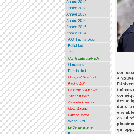
Année 2019
Année 2018
Année 2017
Année 2016
Année 2015
Année 2014
A Girl at my Door
Felicidad
’71
Con la pata quebrada
Géronimo
Bande de filles
son esso
Gangs of New York
« Nouvel
l’Univer
Raging Bull
thèmes q
La Valse des pantins
conséque
The Last Walz
des reli
Alice n’est plus ici
dans la 
Mean Streets
enviable
Boxcar Bertha
en lui o
White Bird
plaisir
Le Sel de la terre
qui app
Bodybuilder