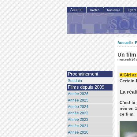
Accueil
Invités
Nos amis
Flyers
Accueil
F
>
Un film
mercredi 24
Prochainement
A Girl a
Certain 
Soudain
Films depuis 2009
La réal
Année 2026
Année 2025
C’est le
Année 2024
née en 1
Année 2023
ce film,
Année 2022
Année 2021
Année 2020