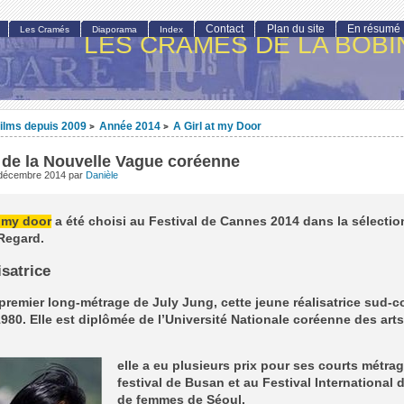
Contact
Plan du site
En résumé
Les Cramés
Diaporama
Index
LES CRAMÉS DE LA BOBI
ilms depuis 2009
Année 2014
A Girl at my Door
>
>
 de la Nouvelle Vague coréenne
 décembre 2014
par
Danièle
t my door
a été choisi au Festival de Cannes 2014 dans la sélectio
Regard.
isatrice
 premier long-métrage de July Jung, cette jeune réalisatrice sud-
980. Elle est diplômée de l’Université Nationale coréenne des arts
elle a eu plusieurs prix pour ses courts métra
festival de Busan et au Festival International d
de femmes de Séoul.