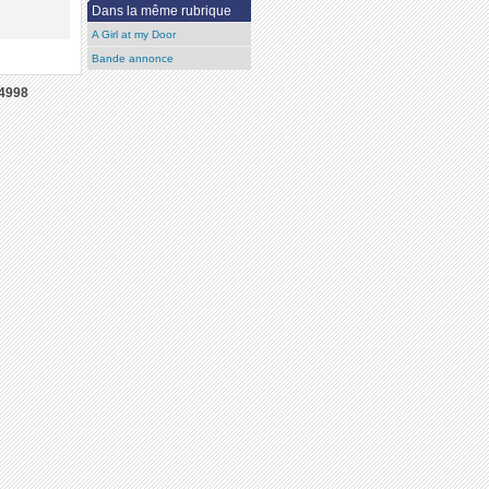
Dans la même rubrique
A Girl at my Door
Bande annonce
4998