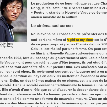
Le producteur de ce long-métrage est Lee Ch
Dong, le réalisateur de « Secret Sunshine » et
« Poetry », star de la Nouvelle Vague coréenne
ancien ministre de la culture.
Le cinéma sud coréen
Nous avons peu l’occasion de présenter des f
sud-coréens même si
A girl at my door
est le 6
July Jung
de ce pays proposé par les Cramés depuis 200
July Jung
Celui-ci est réalisé par une femme. On peut ra
ce film à la Nouvelle Vague sud-coréenne qui a
r après 1993, lors du passage au gouvernement civil. Les cinéast
le Vague » ont pour caractéristique d’être jeunes, ils ont étudié l’
sité et se font connaître dès leur premier film. Ces cinéastes ont d
ui leur sont chers. Ils reviennent souvent sur la guerre qui a eu 
nce la partition du pays en deux. Ils mettent en évidence la dive
gions. Enfin, un des thèmes majeur de ce cinéma est la place de 
société. Dans la société coréenne traditionnelle la femme a une p
. Elle n’avait d’autre rôle que celui d’assurer la descendance de 
ffrant de préférence un fils. La femme qui cède au désir ou éprou
 est considérée comme une femme de mauvaise mœurs. C’est un c
uie sur des blessures de la société sud-coréenne que presque pe