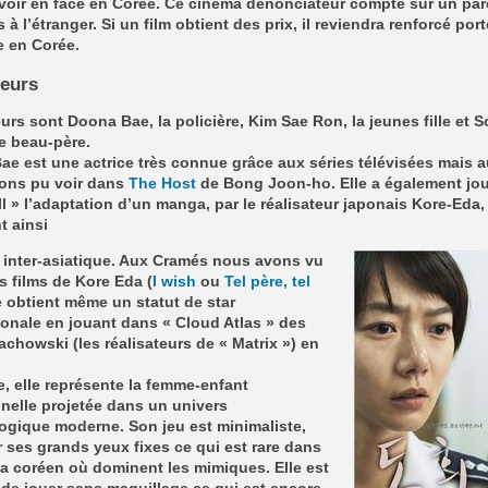
voir en face en Corée. Ce cinéma dénonciateur compte sur un pa
s à l’étranger. Si un film obtient des prix, il reviendra renforcé por
 en Corée.
teurs
urs sont Doona Bae, la policière, Kim Sae Ron, la jeunes fille et 
e beau-père.
e est une actrice très connue grâce aux séries télévisées mais 
ons pu voir dans
The Host
de Bong Joon-ho. Elle a également jo
ll » l’adaptation d’un manga, par le réalisateur japonais Kore-Eda,
t ainsi
 inter-asiatique. Aux Cramés nous avons vu
s films de Kore Eda (
I wish
ou
Tel père, tel
le obtient même un statut de star
ionale en jouant dans « Cloud Atlas » des
achowski (les réalisateurs de « Matrix ») en
, elle représente la femme-enfant
nnelle projetée dans un univers
ogique moderne. Son jeu est minimaliste,
 ses grands yeux fixes ce qui est rare dans
a coréen où dominent les mimiques. Elle est