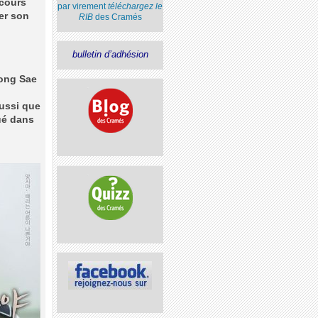
rcours
par virement
téléchargez le
ter son
RIB
des Cramés
bulletin d’adhésion
Song Sae
aussi que
ué dans