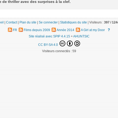
e de thriller avec des surprises à la clef.
eil
|
Contact
|
Plan du site
|
Se connecter
|
Statistiques du site
|
Visiteurs :
397 /
124
?
FR
Films depuis 2009
Année 2014
A Girl at my Door
Site réalisé avec SPIP 4.4.15
+
AHUNTSIC
CC BY-SA 4.0
Visiteurs connectés :
59