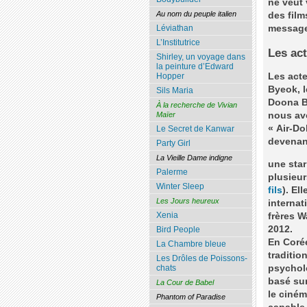
ne veut 
Au nom du peuple italien
des film
message
Léviathan
L’Institutrice
Les ac
Shirley, un voyage dans
la peinture d’Edward
Les acte
Hopper
Byeok, l
Sils Maria
Doona Ba
À la recherche de Vivian
nous av
Maïer
« Air-Do
Le Secret de Kanwar
devenan
Party Girl
La Vieille Dame indigne
une star
Palerme
plusieur
Winter Sleep
fils
). El
Les Jours heureux
internat
Xenia
frères W
2012.
Bird People
En Corée
La Chambre bleue
traditio
Les Drôles de Poissons-
psychol
chats
basé sur
La Cour de Babel
le ciném
Phantom of Paradise