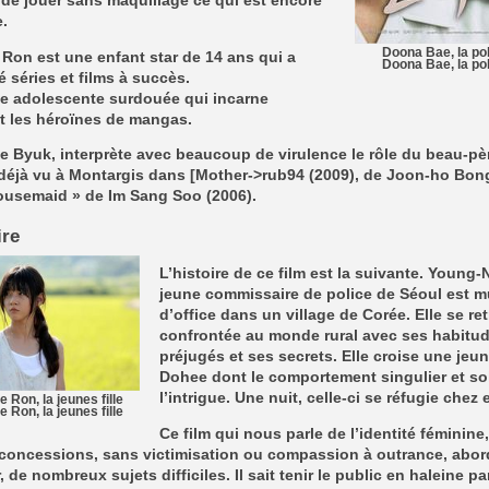
de jouer sans maquillage ce qui est encore
e.
Doona Bae, la pol
Ron est une enfant star de 14 ans qui a
Doona Bae, la pol
 séries et films à succès.
ne adolescente surdouée qui incarne
t les héroïnes de mangas.
 Byuk, interprète avec beaucoup de virulence le rôle du beau-pè
déjà vu à Montargis dans [Mother->rub94 (2009), de Joon-ho Bon
ousemaid » de Im Sang Soo (2006).
ire
L’histoire de ce film est la suivante. Young
jeune commissaire de police de Séoul est m
d’office dans un village de Corée. Elle se re
confrontée au monde rural avec ses habitud
préjugés et ses secrets. Elle croise une jeune
Dohee dont le comportement singulier et sol
l’intrigue. Une nuit, celle-ci se réfugie chez el
 Ron, la jeunes fille
 Ron, la jeunes fille
Ce film qui nous parle de l’identité féminine
 concessions, sans victimisation ou compassion à outrance, abo
, de nombreux sujets difficiles. Il sait tenir le public en haleine pa