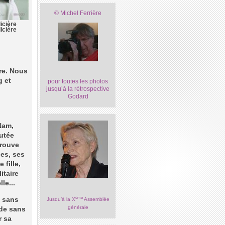
© Michel Ferrière
icière
icière
re. Nous
g et
pour toutes les photos
jusqu’à la rétrospective
Godard
-Nam,
utée
trouve
es, ses
 fille,
itaire
le...
ème
, sans
Jusqu’à la X
Assemblée
générale
rde sans
r sa