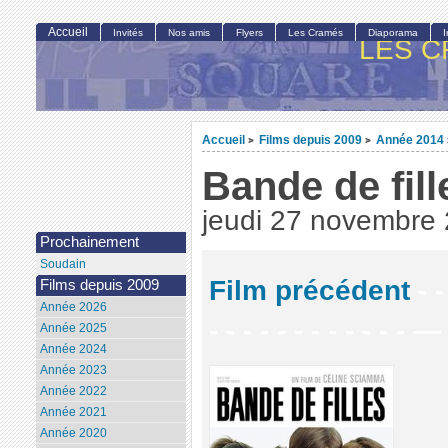
Accueil
Invités
Nos amis
Flyers
Les Cramés
Diaporama
LES C
Accueil
Films depuis 2009
Année 2014
>
>
Bande de fill
jeudi 27 novembre
Prochainement
Soudain
Film précédent
- -
Films depuis 2009
Année 2026
- - - - - - - - - - - - —
Année 2025
Année 2024
Année 2023
Année 2022
Année 2021
Année 2020