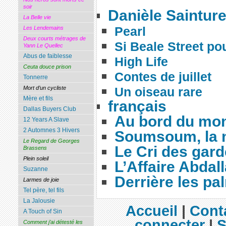
soir
Danièle Sainture
La Belle vie
Pearl
Les Lendemains
Deux courts métrages de
Si Beale Street pou
Yann Le Quellec
Abus de faiblesse
High Life
Ceuta douce prison
Contes de juillet
Tonnerre
Un oiseau rare
Mort d’un cycliste
Mère et fils
français
Dallas Buyers Club
Au bord du mo
12 Years A Slave
2 Automnes 3 Hivers
Soumsoum, la n
Le Regard de Georges
Le Cri des gar
Brassens
Plein soleil
L’Affaire Abdal
Suzanne
Derrière les pa
Larmes de joie
Tel père, tel fils
La Jalousie
Accueil
|
Cont
A Touch of Sin
connecter
|
S
Comment j’ai détesté les