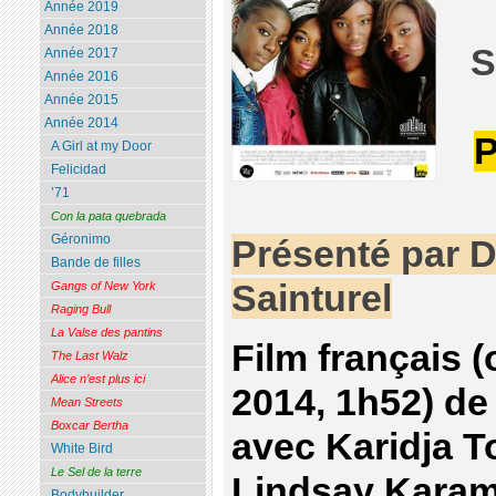
Année 2019
Année 2018
S
Année 2017
Année 2016
Année 2015
Année 2014
P
A Girl at my Door
Felicidad
’71
Con la pata quebrada
Géronimo
Présenté par D
Bande de filles
Sainturel
Gangs of New York
Raging Bull
La Valse des pantins
Film français 
The Last Walz
Alice n’est plus ici
2014, 1h52) d
Mean Streets
Boxcar Bertha
avec Karidja T
White Bird
Le Sel de la terre
Lindsay Karam
Bodybuilder