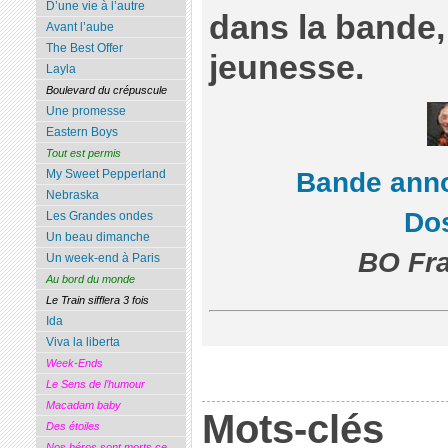
D’une vie à l’autre
dans la bande,
Avant l’aube
The Best Offer
jeunesse.
Layla
Boulevard du crépuscule
Une promesse
Eastern Boys
Tout est permis
Bande ann
My Sweet Pepperland
Nebraska
Dos
Les Grandes ondes
Un beau dimanche
BO Fra
Un week-end à Paris
Au bord du monde
Le Train sifflera 3 fois
Ida
Viva la liberta
Week-Ends
Le Sens de l’humour
Macadam baby
Mots-clés
Des étoiles
Nos héros sont morts ce