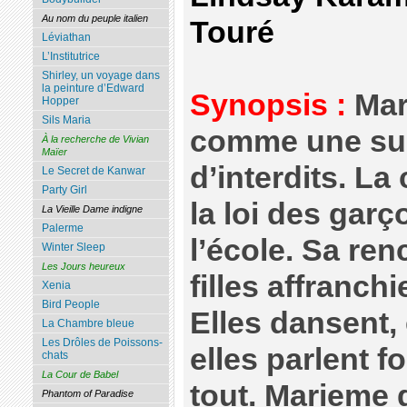
Au nom du peuple italien
Touré
Léviathan
L’Institutrice
Shirley, un voyage dans
la peinture d’Edward
Synopsis :
Mar
Hopper
Sils Maria
comme une su
À la recherche de Vivian
Maïer
d’interdits. La
Le Secret de Kanwar
Party Girl
la loi des garç
La Vieille Dame indigne
Palerme
l’école. Sa ren
Winter Sleep
Les Jours heureux
filles affranch
Xenia
Bird People
Elles dansent, 
La Chambre bleue
Les Drôles de Poissons-
elles parlent fo
chats
La Cour de Babel
tout. Marieme d
Phantom of Paradise