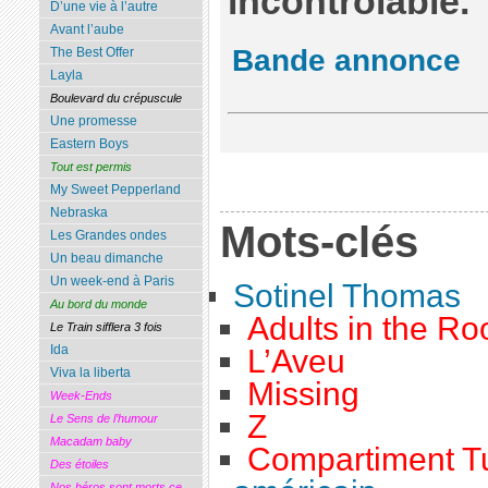
incontrôlable.
D’une vie à l’autre
Avant l’aube
Bande annonce
The Best Offer
Layla
Boulevard du crépuscule
Une promesse
Eastern Boys
Tout est permis
My Sweet Pepperland
Nebraska
Mots-clés
Les Grandes ondes
Un beau dimanche
Un week-end à Paris
Sotinel Thomas
Au bord du monde
Adults in the R
Le Train sifflera 3 fois
Ida
L’Aveu
Viva la liberta
Missing
Week-Ends
Z
Le Sens de l’humour
Macadam baby
Compartiment T
Des étoiles
Nos héros sont morts ce