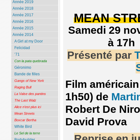
Année 2019
Année 2018
MEAN STR
Année 2017
Année 2016
Samedi 29 no
Année 2015
Année 2014
à 17h
A Girl at my Door
Felicidad
Présenté par
’71
Con la pata quebrada
Géronimo
Bande de filles
Film américain
Gangs of New York
Raging Bull
1h50) de
Marti
La Valse des pantins
The Last Walz
Robert De Niro
Alice n’est plus ici
Mean Streets
David Prova
Boxcar Bertha
White Bird
Le Sel de la terre
Reprise en j
Bodybuilder