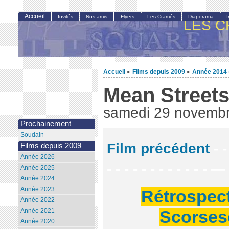
Accueil
Invités
Nos amis
Flyers
Les Cramés
Diaporama
LES C
Accueil
Films depuis 2009
Année 2014
>
>
Mean Street
samedi 29 novemb
Prochainement
Soudain
Film précédent
- -
Films depuis 2009
Année 2026
- - - - - - - - - - - - —
Année 2025
Année 2024
Année 2023
Rétrospec
Année 2022
Année 2021
Scorses
Année 2020