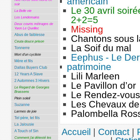
américain
soir
Le 30 avril soiré
La Belle vie
2+2=5
Les Lendemains
Deux courts métrages de
Missing
Yann Le Quellec
Abus de faiblesse
Chantons sous l
Ceuta douce prison
La Soif du mal
Tonnerre
Eephus - Le Dern
Mort d’un cycliste
Mère et fils
patrimoine
Dallas Buyers Club
Lili Marleen
12 Years A Slave
2 Automnes 3 Hivers
Le Pavillon d’or
Le Regard de Georges
Le Rendez-vous
Brassens
Plein soleil
Les Chevaux de
Suzanne
Palombella Ros
Larmes de joie
Tel père, tel fils
La Jalousie
Accueil
|
Contact
|
A Touch of Sin
Comment j’ai détesté les