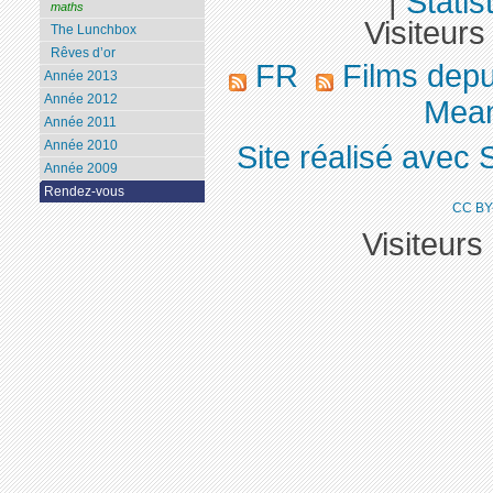
|
Statis
maths
Visiteurs
The Lunchbox
Rêves d’or
FR
Films dep
Année 2013
Année 2012
Mean
Année 2011
Année 2010
Site réalisé avec 
Année 2009
Rendez-vous
CC BY
Visiteurs