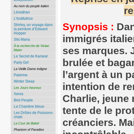
Au nom du peuple italien
re
Léviathan
L’Institutrice
Synopsis :
Dan
Shirley, un voyage dans
la peinture d’Edward
Hopper
immigrés italie
Sils Maria
À la recherche de Vivian
ses marques. 
Maïer
Le Secret de Kanwar
brulée et baga
Party Girl
La Vieille Dame indigne
l’argent à un p
Palerme
Winter Sleep
intention de r
Les Jours heureux
Xenia
Charlie, jeune
Bird People
La Chambre bleue
tente de le pro
Les Drôles de Poissons-
chats
créanciers. Ma
La Cour de Babel
Phantom of Paradise