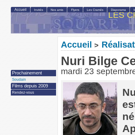
Accueil
Invités
Nos amis
Flyers
Les Cramés
Diaporama
LES C
Accueil
Réalisa
>
Nuri Bilge C
mardi 23 septembr
Prochainement
Soudain
Films depuis 2009
Nu
Rendez-vous
es
né
Ap