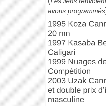
(
Les liens renvoien
avons programmés
1995 Koza Cann
20 mn
1997 Kasaba Ber
Caligari
1999 Nuages de
Compétition
2003 Uzak Cann
et double prix d’
masculine