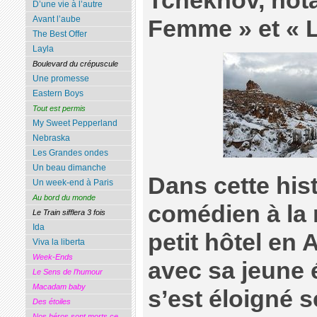
Tchekhov, not
D’une vie à l’autre
Avant l’aube
Femme » et « 
The Best Offer
Layla
Boulevard du crépuscule
Une promesse
Eastern Boys
Tout est permis
My Sweet Pepperland
Nebraska
Les Grandes ondes
Un beau dimanche
Dans cette hist
Un week-end à Paris
Au bord du monde
comédien à la r
Le Train sifflera 3 fois
Ida
petit hôtel en 
Viva la liberta
Week-Ends
avec sa jeune 
Le Sens de l’humour
Macadam baby
s’est éloigné 
Des étoiles
Nos héros sont morts ce