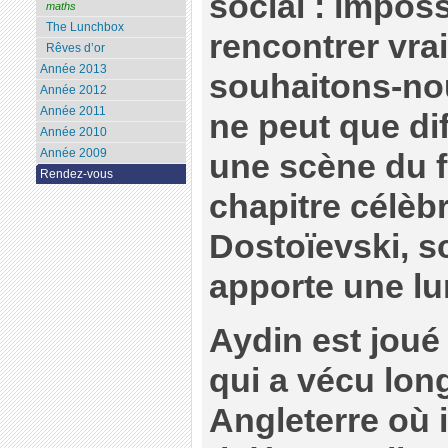
social : imposs
maths
The Lunchbox
rencontrer vra
Rêves d’or
Année 2013
souhaitons-no
Année 2012
Année 2011
ne peut que dif
Année 2010
Année 2009
une scène du f
Rendez-vous
chapitre célèbr
Dostoïevski, sc
apporte une lum
Aydin est joué
qui a vécu lo
Angleterre où i