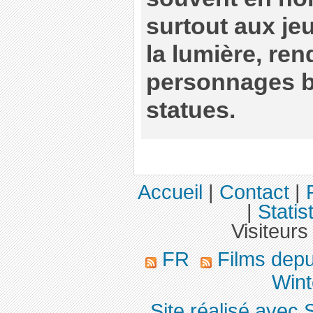
surtout aux je
la lumière, ren
personnages 
statues.
Accueil
|
Contact
|
|
Statis
Visiteurs
FR
Films dep
Wint
Site réalisé avec 