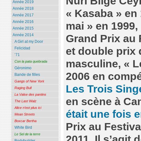
Nuri Bilge Cey
Année 2019
Année 2018
« Kasaba » en
Année 2017
Année 2016
mai » en 1999,
Année 2015
Grand Prix au 
Année 2014
A Girl at my Door
et double prix 
Felicidad
’71
masculine, « L
Con la pata quebrada
Géronimo
2006 en compé
Bande de filles
Gangs of New York
Les Trois Sing
Raging Bull
La Valse des pantins
en scène à Ca
The Last Walz
Alice n’est plus ici
était une fois 
Mean Streets
Boxcar Bertha
Prix au Festiv
White Bird
Le Sel de la terre
2011. Il s’agi
Bodybuilder