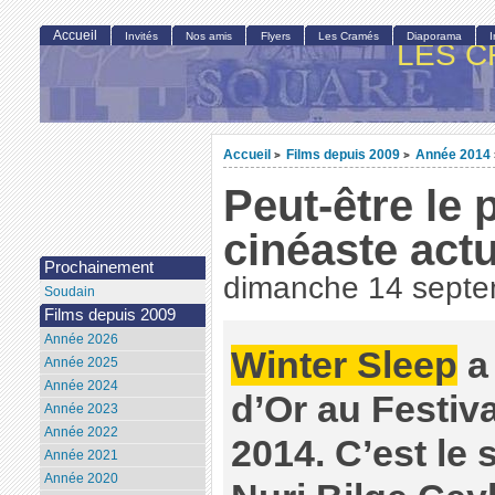
Accueil
Invités
Nos amis
Flyers
Les Cramés
Diaporama
LES C
Accueil
Films depuis 2009
Année 2014
>
>
Peut-être le 
cinéaste actu
Prochainement
dimanche 14 sept
Soudain
Films depuis 2009
Année 2026
Winter Sleep
a
Année 2025
Année 2024
d’Or au Festiv
Année 2023
Année 2022
2014. C’est le 
Année 2021
Année 2020