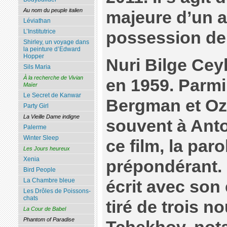
Au nom du peuple italien
majeure d’un ar
Léviathan
L’Institutrice
possession de
Shirley, un voyage dans
la peinture d’Edward
Hopper
Nuri Bilge Ceyl
Sils Maria
À la recherche de Vivian
en 1959. Parmi 
Maïer
Le Secret de Kanwar
Bergman et Oz
Party Girl
La Vieille Dame indigne
souvent à Anto
Palerme
Winter Sleep
ce film, la par
Les Jours heureux
Xenia
prépondérant. 
Bird People
La Chambre bleue
écrit avec son
Les Drôles de Poissons-
chats
tiré de trois n
La Cour de Babel
Phantom of Paradise