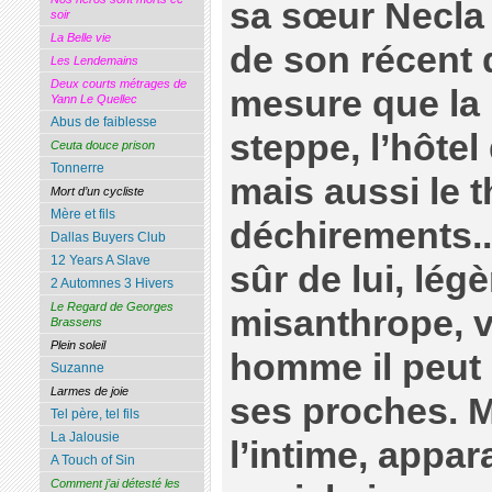
sa sœur Necla 
soir
La Belle vie
de son récent d
Les Lendemains
Deux courts métrages de
mesure que la 
Yann Le Quellec
Abus de faiblesse
steppe, l’hôtel
Ceuta douce prison
Tonnerre
mais aussi le t
Mort d’un cycliste
Mère et fils
déchirements..
Dallas Buyers Club
12 Years A Slave
sûr de lui, lég
2 Automnes 3 Hivers
Le Regard de Georges
misanthrope, v
Brassens
Plein soleil
homme il peut 
Suzanne
Larmes de joie
ses proches. M
Tel père, tel fils
La Jalousie
l’intime, appar
A Touch of Sin
Comment j’ai détesté les