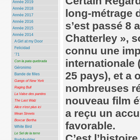
Certain Regard
Année 2019
Année 2018
long-métrage d
Année 2017
Année 2016
s’est passé 8 
Année 2015
Chatterley », s
Année 2014
A Girl at my Door
connu une impo
Felicidad
’71
internationale 
Con la pata quebrada
Géronimo
25 pays), et a
Bande de filles
Gangs of New York
nombreuses r
Raging Bull
La Valse des pantins
nouveau film é
The Last Walz
Alice n’est plus ici
a reçu un accue
Mean Streets
Boxcar Bertha
favorable.
White Bird
Le Sel de la terre
C’est l’histoir
Bodybuilder