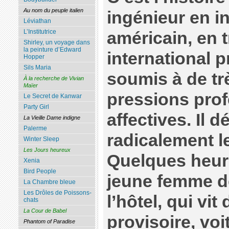
Au nom du peuple italien
ingénieur en i
Léviathan
L’Institutrice
américain, en t
Shirley, un voyage dans
la peinture d’Edward
international p
Hopper
Sils Maria
soumis à de tr
À la recherche de Vivian
Maïer
pressions prof
Le Secret de Kanwar
Party Girl
affectives. Il 
La Vieille Dame indigne
Palerme
radicalement le
Winter Sleep
Les Jours heureux
Quelques heure
Xenia
Bird People
jeune femme d
La Chambre bleue
Les Drôles de Poissons-
l’hôtel, qui vi
chats
La Cour de Babel
provisoire, voi
Phantom of Paradise