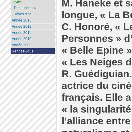
M. Haneke et s
maths
The Lunchbox
longue, « La B
Rêves d’or
Année 2013
C. Honoré, « 
Année 2012
Année 2011
Personnes » d
Année 2010
Année 2009
« Belle Epine »
Rendez-vous
« Les Neiges d
R. Guédiguian.
actrice du cin
français. Elle 
« la singularité
l’alliance entr