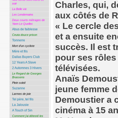
Charles, qui, 
soir
La Belle vie
aux côtés de R
Les Lendemains
Deux courts métrages de
« Le cercle de
Yann Le Quellec
Abus de faiblesse
et a ensuite en
Ceuta douce prison
Tonnerre
succès. Il est
Mort d’un cycliste
Mère et fils
pour ses rôles
Dallas Buyers Club
12 Years A Slave
télévisées.
2 Automnes 3 Hivers
Le Regard de Georges
Anaïs Demousti
Brassens
Plein soleil
jeune femme d
Suzanne
Larmes de joie
Demoustier a 
Tel père, tel fils
La Jalousie
cinéma à 15 an
A Touch of Sin
Comment j’ai détesté les