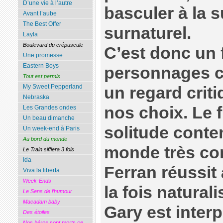
D’une vie à l’autre
basculer à la 
Avant l’aube
The Best Offer
surnaturel.
Layla
Boulevard du crépuscule
C’est donc un 
Une promesse
Eastern Boys
personnages c
Tout est permis
My Sweet Pepperland
un regard criti
Nebraska
nos choix. Le 
Les Grandes ondes
Un beau dimanche
solitude cont
Un week-end à Paris
Au bord du monde
monde très co
Le Train sifflera 3 fois
Ida
Ferran réussit
Viva la liberta
Week-Ends
la fois naturali
Le Sens de l’humour
Macadam baby
Gary est inter
Des étoiles
Nos héros sont morts ce