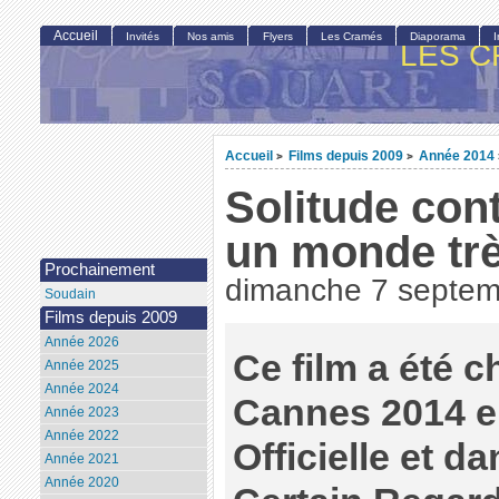
Accueil
Invités
Nos amis
Flyers
Les Cramés
Diaporama
LES C
Accueil
Films depuis 2009
Année 2014
>
>
Solitude co
un monde tr
Prochainement
dimanche 7 septem
Soudain
Films depuis 2009
Année 2026
Ce film a été c
Année 2025
Année 2024
Cannes 2014 e
Année 2023
Année 2022
Officielle et d
Année 2021
Année 2020