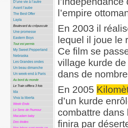
l’indépendance 
D’une vie à l’autre
Avant l’aube
l’empire ottoman
The Best Offer
Layla
En 2003 il réali
Boulevard du crépuscule
Une promesse
lequel il joue le 
Eastern Boys
Tout est permis
Ce film se pass
My Sweet Pepperland
Nebraska
village kurde d
Les Grandes ondes
Un beau dimanche
dans de nombreu
Un week-end à Paris
Au bord du monde
Le Train sifflera 3 fois
En 2005
Kilomèt
Ida
d’un kurde enrôl
Viva la liberta
Week-Ends
combattre dans la
Le Sens de l’humour
Macadam baby
finira par désert
Des étoiles
Nos héros sont morts ce