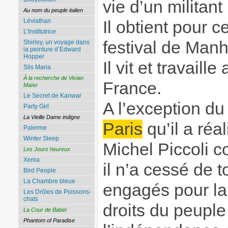
vie d’un militant
Au nom du peuple italien
Léviathan
Il obtient pour c
L’Institutrice
festival de Man
Shirley, un voyage dans
la peinture d’Edward
Hopper
Il vit et travaill
Sils Maria
À la recherche de Vivian
France.
Maïer
Le Secret de Kanwar
A l’exception du
Party Girl
La Vieille Dame indigne
Paris
qu’il a réa
Palerme
Winter Sleep
Michel Piccoli c
Les Jours heureux
Xenia
il n’a cessé de t
Bird People
La Chambre bleue
engagés pour la
Les Drôles de Poissons-
chats
droits du peuple
La Cour de Babel
Phantom of Paradise