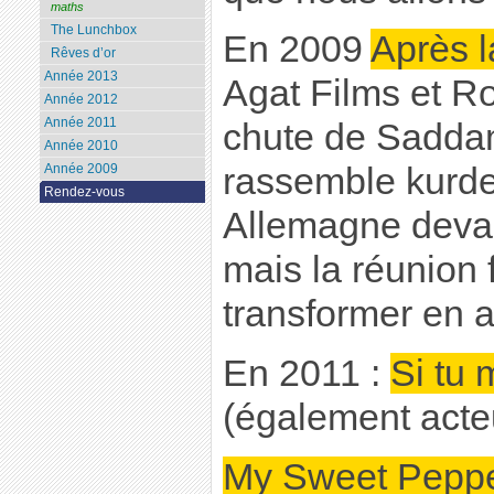
maths
The Lunchbox
En 2009
Après l
Rêves d’or
Année 2013
Agat Films et R
Année 2012
Année 2011
chute de Sadda
Année 2010
Année 2009
rassemble kurdes
Rendez-vous
Allemagne devan
mais la réunion 
transformer en a
En 2011 :
Si tu 
(également acte
My Sweet Pepp