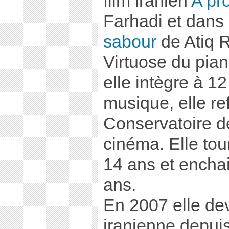
film iranien
A pr
Farhadi et dans 
sabour
de Atiq 
Virtuose du pian
elle intègre à 1
musique, elle ref
Conservatoire de
cinéma. Elle tou
14 ans et enchai
ans.
En 2007 elle dev
iranienne depuis