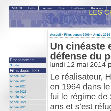
Accueil
Invités
Nos amis
Flyers
Les Cramés
Diaporama
LES C
Accueil
Films depuis 2009
Année 2014
>
>
Un cinéaste 
défense du p
Prochainement
lundi 12 mai 2014
Soudain
Films depuis 2009
Le réalisateur, 
Année 2026
Année 2025
en 1964 dans le 
Année 2024
Année 2023
fui le régime d
Année 2022
Année 2021
ans et s’est réf
Année 2020