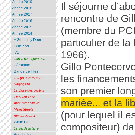
Année 2019
Il séjourne d’abor
Année 2018
Année 2017
rencontre de Gi
Année 2016
Année 2015
(membre du PCI 
Année 2014
particulier de la
A Girl at my Door
Felicidad
1966).
’71
Con la pata quebrada
Gillo Pontecorvo
Géronimo
Bande de filles
les financement
Gangs of New York
Raging Bull
son premier lon
La Valse des pantins
The Last Walz
mariée... et la l
Alice n’est plus ici
Mean Streets
(pour lequel il 
Boxcar Bertha
White Bird
compositeur) dan
Le Sel de la terre
Bodybuilder