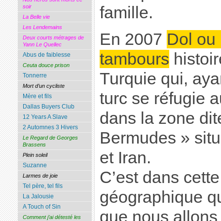
famille.
soir
La Belle vie
Les Lendemains
En 2007
Dol ou 
Deux courts métrages de
Yann Le Quellec
tambours
histoi
Abus de faiblesse
Ceuta douce prison
Turquie qui, aya
Tonnerre
Mort d’un cycliste
turc se réfugie 
Mère et fils
Dallas Buyers Club
dans la zone dit
12 Years A Slave
2 Automnes 3 Hivers
Bermudes » situé
Le Regard de Georges
Brassens
et Iran.
Plein soleil
Suzanne
C’est dans cet
Larmes de joie
Tel père, tel fils
géographique qu
La Jalousie
A Touch of Sin
que nous allons 
Comment j’ai détesté les