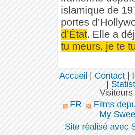
islamique de 197
portes d’Hollyw
d’État
. Elle a dé
tu meurs, je te t
Accueil
|
Contact
|
|
Statis
Visiteurs
FR
Films dep
My Sweet
Site réalisé avec 