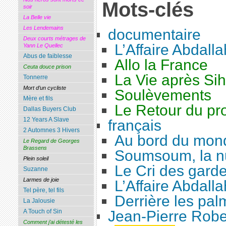
Mots-clés
soir
La Belle vie
Les Lendemains
documentaire
Deux courts métrages de
L’Affaire Abdalla
Yann Le Quellec
Abus de faiblesse
Allo la France
Ceuta douce prison
La Vie après Si
Tonnerre
Mort d’un cycliste
Soulèvements
Mère et fils
Le Retour du pro
Dallas Buyers Club
12 Years A Slave
français
2 Automnes 3 Hivers
Au bord du mon
Le Regard de Georges
Brassens
Soumsoum, la nu
Plein soleil
Le Cri des gard
Suzanne
Larmes de joie
L’Affaire Abdalla
Tel père, tel fils
Derrière les pal
La Jalousie
A Touch of Sin
Jean-Pierre Robe
Comment j’ai détesté les