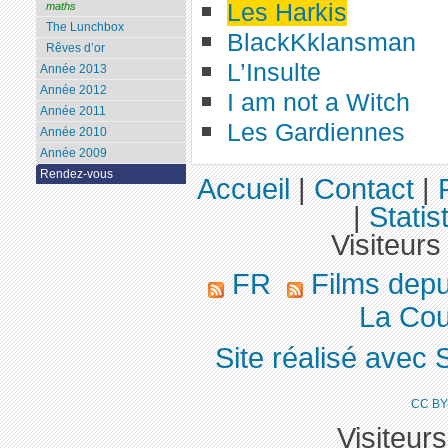
Les Harkis
maths
The Lunchbox
BlackKklansman
Rêves d’or
L’Insulte
Année 2013
Année 2012
I am not a Witch
Année 2011
Les Gardiennes
Année 2010
Année 2009
Rendez-vous
Accueil
|
Contact
|
|
Statis
Visiteurs
FR
Films dep
La Cou
Site réalisé avec 
CC BY
Visiteur