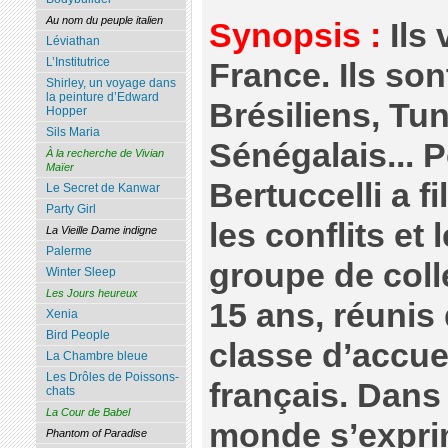
Au nom du peuple italien
Synopsis :
Ils
Léviathan
L’Institutrice
France. Ils son
Shirley, un voyage dans
la peinture d’Edward
Brésiliens, Tu
Hopper
Sils Maria
Sénégalais... 
À la recherche de Vivian
Maïer
Bertuccelli a f
Le Secret de Kanwar
Party Girl
les conflits et 
La Vieille Dame indigne
Palerme
groupe de coll
Winter Sleep
Les Jours heureux
15 ans, réuni
Xenia
Bird People
classe d’accue
La Chambre bleue
Les Drôles de Poissons-
français. Dans 
chats
La Cour de Babel
monde s’expri
Phantom of Paradise