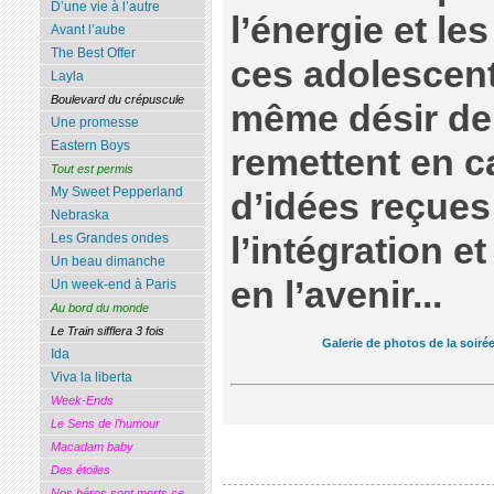
D’une vie à l’autre
l’énergie et le
Avant l’aube
The Best Offer
ces adolescent
Layla
Boulevard du crépuscule
même désir de 
Une promesse
Eastern Boys
remettent en 
Tout est permis
My Sweet Pepperland
d’idées reçues
Nebraska
l’intégration e
Les Grandes ondes
Un beau dimanche
en l’avenir...
Un week-end à Paris
Au bord du monde
Le Train sifflera 3 fois
Galerie de photos de la soiré
Ida
Viva la liberta
Week-Ends
Le Sens de l’humour
Macadam baby
Des étoiles
Nos héros sont morts ce