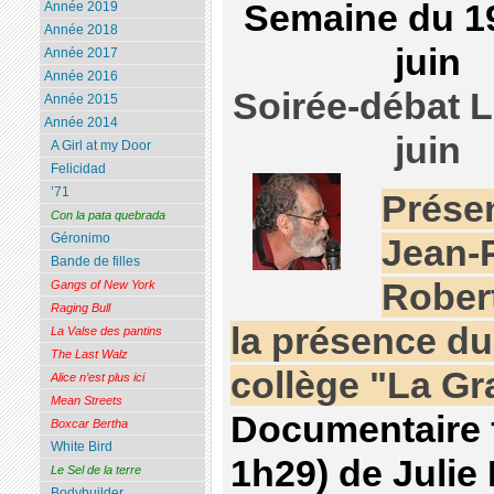
Semaine du 1
Année 2019
Année 2018
juin
Année 2017
Année 2016
Soirée-débat L
Année 2015
Année 2014
juin
A Girl at my Door
Felicidad
’71
Prése
Con la pata quebrada
Géronimo
Jean-P
Bande de filles
Rober
Gangs of New York
Raging Bull
la présence du
La Valse des pantins
The Last Walz
collège "La Gr
Alice n’est plus ici
Mean Streets
Documentaire f
Boxcar Bertha
White Bird
1h29) de Julie 
Le Sel de la terre
Bodybuilder