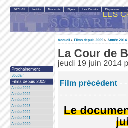
Accueil
Invités
Nos amis
Flyers
Les Cramés
Diaporama
LES C
Accueil
Films depuis 2009
Année 2014
>
>
La Cour de B
jeudi 19 juin 2014
Prochainement
Soudain
Film précédent
- -
Films depuis 2009
Année 2026
- - - - - - - - - - - - —
Année 2025
Année 2024
Le documen
Année 2023
Année 2022
ju
Année 2021
Année 2020