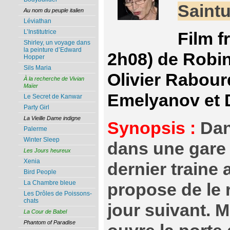
Saintu
Au nom du peuple italien
Léviathan
L’Institutrice
Film f
Shirley, un voyage dans
la peinture d’Edward
2h08) de Robi
Hopper
Sils Maria
Olivier Rabourd
À la recherche de Vivian
Maïer
Emelyanov et 
Le Secret de Kanwar
Party Girl
La Vieille Dame indigne
Synopsis :
Dan
Palerme
Winter Sleep
dans une gare 
Les Jours heureux
Xenia
dernier traine 
Bird People
La Chambre bleue
propose de le r
Les Drôles de Poissons-
chats
jour suivant. 
La Cour de Babel
Phantom of Paradise