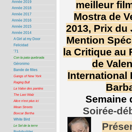
meilleur film
Année 2019
Année 2018
Mostra de V
Année 2017
Année 2016
2013, Prix du 
Année 2015
Année 2014
Mention Spéc
A Girl at my Door
Felicidad
la Critique au 
’71
Con la pata quebrada
de Valen
Géronimo
Bande de filles
International
Gangs of New York
Raging Bull
Barba
La Valse des pantins
The Last Walz
Semaine d
Alice n’est plus ici
Mean Streets
Soirée-dé
Boxcar Bertha
White Bird
Présen
Le Sel de la terre
Bodybuilder