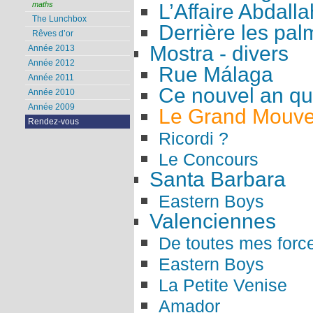
L’Affaire Abdalla
maths
The Lunchbox
Derrière les pal
Rêves d’or
Mostra - divers
Année 2013
Année 2012
Rue Málaga
Année 2011
Ce nouvel an qui
Année 2010
Année 2009
Le Grand Mouv
Rendez-vous
Ricordi ?
Le Concours
Santa Barbara
Eastern Boys
Valenciennes
De toutes mes forc
Eastern Boys
La Petite Venise
Amador