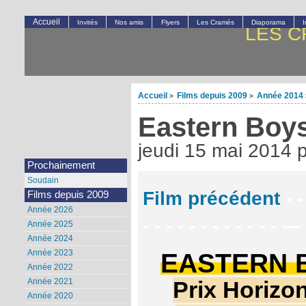
Accueil
Invités
Nos amis
Flyers
Les Cramés
Diaporama
LES C
Accueil
Films depuis 2009
Année 2014
>
>
Eastern Boy
jeudi 15 mai 2014
Prochainement
Soudain
Film précédent
- -
Films depuis 2009
Année 2026
- - - - - - - - - - - - —
Année 2025
Année 2024
EASTERN 
Année 2023
Année 2022
Année 2021
Prix Horizo
Année 2020