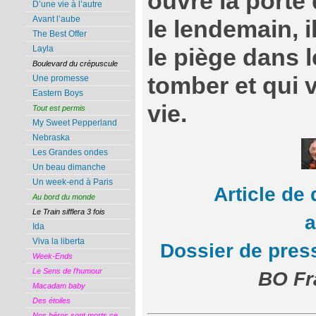
ouvre la porte
D’une vie à l’autre
Avant l’aube
le lendemain, i
The Best Offer
Layla
le piège dans l
Boulevard du crépuscule
tomber et qui 
Une promesse
Eastern Boys
vie.
Tout est permis
My Sweet Pepperland
Nebraska
Les Grandes ondes
Un beau dimanche
Un week-end à Paris
Article de
Au bord du monde
Le Train sifflera 3 fois
Ida
Viva la liberta
Dossier de pres
Week-Ends
Le Sens de l’humour
BO Fr
Macadam baby
Des étoiles
Nos héros sont morts ce