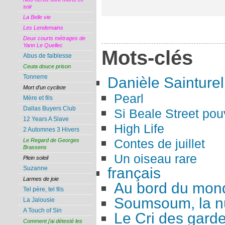
soir
La Belle vie
Les Lendemains
Deux courts métrages de
Yann Le Quellec
Mots-clés
Abus de faiblesse
Ceuta douce prison
Tonnerre
Danièle Sainturel
Mort d’un cycliste
Pearl
Mère et fils
Dallas Buyers Club
Si Beale Street pouv
12 Years A Slave
High Life
2 Automnes 3 Hivers
Contes de juillet
Le Regard de Georges
Brassens
Un oiseau rare
Plein soleil
français
Suzanne
Larmes de joie
Au bord du mon
Tel père, tel fils
Soumsoum, la nu
La Jalousie
A Touch of Sin
Le Cri des gard
Comment j’ai détesté les