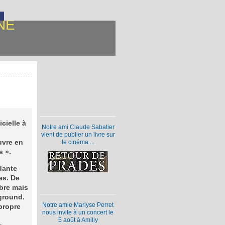
NE
cielle à
Notre ami Claude Sabatier
vient de publier un livre sur
uvre en
le cinéma ...
s ».
dante
es. De
ibre mais
ground.
Notre amie Marlyse Perret
propre
nous invite à un concert le
5 août à Amilly