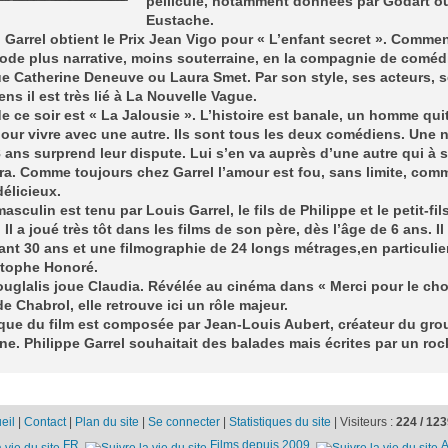
pellicule, notamment données par Godart o
Eustache.
 Garrel obtient le Prix Jean Vigo pour « L’enfant secret ». Comme
ode plus narrative, moins souterraine, en la compagnie de comé
ue Catherine Deneuve ou Laura Smet. Par son style, ses acteurs, 
ens il est très lié à La Nouvelle Vague.
de ce soir est « La Jalousie ». L’histoire est banale, un homme qui
ur vivre avec une autre. Ils sont tous les deux comédiens. Une n
 8 ans surprend leur dispute. Lui s’en va auprès d’une autre qui à 
era. Comme toujours chez Garrel l’amour est fou, sans limite, com
élicieux.
masculin est tenu par Louis Garrel, le fils de Philippe et le petit-fil
 Il a joué très tôt dans les films de son père, dès l’âge de 6 ans. Il
nt 30 ans et une filmographie de 24 longs métrages,en particulie
stophe Honoré.
glalis joue Claudia. Révélée au cinéma dans « Merci pour le cho
e Chabrol, elle retrouve ici un rôle majeur.
que du film est composée par Jean-Louis Aubert, créateur du gro
e. Philippe Garrel souhaitait des balades mais écrites par un roc
eil
|
Contact
|
Plan du site
|
Se connecter
|
Statistiques du site
|
Visiteurs :
224 /
123
FR
Films depuis 2009
A