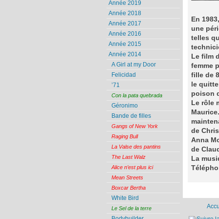
Année 2019
Année 2018
En 1983,
Année 2017
une péri
Année 2016
telles q
Année 2015
technici
Année 2014
Le film 
A Girl at my Door
femme po
fille de
Felicidad
le quitt
’71
poison d
Con la pata quebrada
Le rôle 
Géronimo
Maurice.
Bande de filles
maintena
Gangs of New York
de Chri
Raging Bull
Anna Mou
La Valse des pantins
de Claud
The Last Walz
La musi
Téléphon
Alice n’est plus ici
Mean Streets
Boxcar Bertha
White Bird
Accu
Le Sel de la terre
Bodybuilder