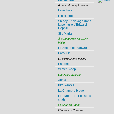
Au nom du peuple italien
Léviathan
L’Institutrice
Shirley, un voyage dans
la peinture d’Edward
Hopper
Sils Maria
À la recherche de Vivian
Maïer
Le Secret de Kanwar
Party Girl
La Vieille Dame indigne
Palerme
Winter Sleep
Les Jours heureux
Xenia
Bird People
La Chambre bleue
Les Drôles de Poissons-
chats
La Cour de Babel
Phantom of Paradise