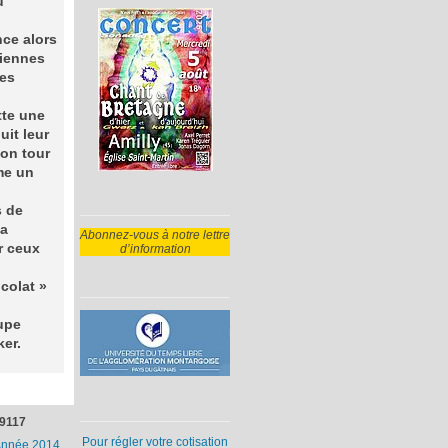
u
nce alors
diennes
ses
tte une
uit leur
son tour
me un
s de
 a
Abonnez-vous à notre lettre
r ceux
d’information
colat »
upe
ker.
9117
Pour régler votre cotisation
nnée 2014