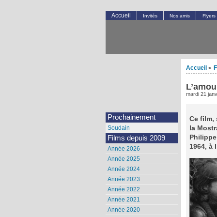
Accueil
Invités
Nos amis
Flyers
Accueil
F
>
L’amour
mardi 21 jan
Prochainement
Ce film,
la Mostr
Soudain
Philippe
Films depuis 2009
1964, à 
Année 2026
Année 2025
Année 2024
Année 2023
Année 2022
Année 2021
Année 2020