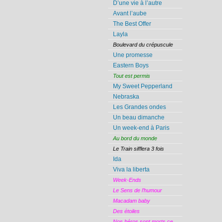
D’une vie à l’autre
Avant l’aube
The Best Offer
Layla
Boulevard du crépuscule
Une promesse
Eastern Boys
Tout est permis
My Sweet Pepperland
Nebraska
Les Grandes ondes
Un beau dimanche
Un week-end à Paris
Au bord du monde
Le Train sifflera 3 fois
Ida
Viva la liberta
Week-Ends
Le Sens de l’humour
Macadam baby
Des étoiles
Nos héros sont morts ce