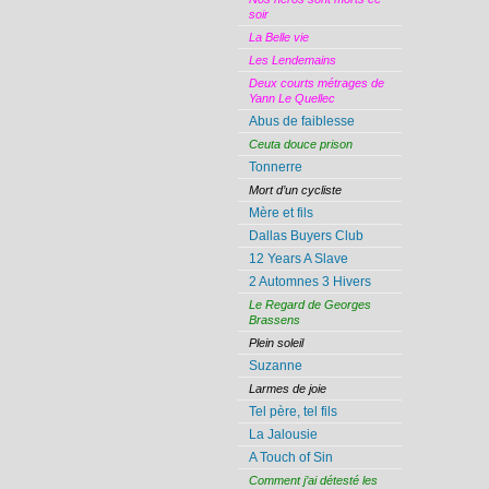
soir
La Belle vie
Les Lendemains
Deux courts métrages de
Yann Le Quellec
Abus de faiblesse
Ceuta douce prison
Tonnerre
Mort d’un cycliste
Mère et fils
Dallas Buyers Club
12 Years A Slave
2 Automnes 3 Hivers
Le Regard de Georges
Brassens
Plein soleil
Suzanne
Larmes de joie
Tel père, tel fils
La Jalousie
A Touch of Sin
Comment j’ai détesté les