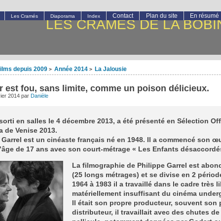
Contact
Plan du site
En résumé
Les Cramés
Diaporama
Index
LES CRAMÉS DE LA BOBI
ilms depuis 2009
Année 2014
La Jalousie
>
>
 est fou, sans limite, comme un poison délicieux.
vier 2014
par
Danièle
 sorti en salles le 4 décembre 2013, a été présenté en Sélection Offi
a de Venise 2013.
 Garrel est un cinéaste français né en 1948. Il a commencé son œ
l’âge de 17 ans avec son court-métrage « Les Enfants désaccordé
La filmographie de Philippe Garrel est abon
(25 longs métrages) et se divise en 2 périod
1964 à 1983 il a travaillé dans le cadre très l
matériellement insuffisant du cinéma under
Il était son propre producteur, souvent son 
distributeur, il travaillait avec des chutes de