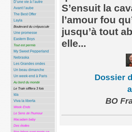
D’une vie à l’autre
S’ensuit la cav
Avant l’aube
The Best Offer
l’amour fou qu’
Layla
Boulevard du crépuscule
jusqu’à tout a
Une promesse
Eastern Boys
elle...
Tout est permis
My Sweet Pepperland
Nebraska
Les Grandes ondes
Un beau dimanche
Dossier 
Un week-end à Paris
Au bord du monde
Le Train sifflera 3 fois
Ida
BO Fra
Viva la liberta
Week-Ends
Le Sens de l’humour
Macadam baby
Des étoiles
Nos héros sont morts ce