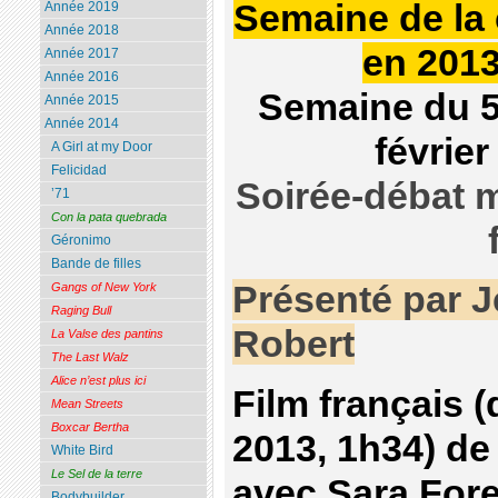
Semaine de la 
Année 2019
Année 2018
en 201
Année 2017
Année 2016
Semaine du 5
Année 2015
Année 2014
février
A Girl at my Door
Felicidad
Soirée-débat m
’71
Con la pata quebrada
Géronimo
Bande de filles
Présenté par J
Gangs of New York
Raging Bull
Robert
La Valse des pantins
The Last Walz
Alice n’est plus ici
Film français 
Mean Streets
Boxcar Bertha
2013, 1h34) d
White Bird
Le Sel de la terre
avec Sara Fore
Bodybuilder