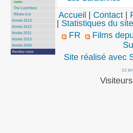
maths
The Lunchbox
Accueil
|
Contact
|
Rêves d’or
Année 2013
|
Statistiques du sit
Année 2012
FR
Films dep
Année 2011
Année 2010
Su
Année 2009
Rendez-vous
Site réalisé avec 
CC BY
Visiteur