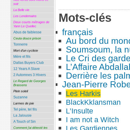
soir
La Belle vie
Mots-clés
Les Lendemains
Deux courts métrages de
Yann Le Quellec
français
Abus de faiblesse
Au bord du mon
Ceuta douce prison
Tonnerre
Soumsoum, la nu
Mort d’un cycliste
Le Cri des gard
Mère et fils
Dallas Buyers Club
L’Affaire Abdalla
12 Years A Slave
Derrière les pal
2 Automnes 3 Hivers
Le Regard de Georges
Jean-Pierre Robe
Brassens
Les Harkis
Plein soleil
Suzanne
BlackKklansman
Larmes de joie
L’Insulte
Tel père, tel fils
La Jalousie
I am not a Witch
A Touch of Sin
Les Gardiennes
Comment j’ai détesté les