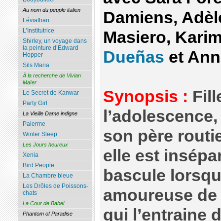
Au nom du peuple italien
Damiens, Adèl
Léviathan
L’Institutrice
Masiero, Kari
Shirley, un voyage dans
la peinture d’Edward
Dueñas
et Ann
Hopper
Sils Maria
À la recherche de Vivian
Maïer
Synopsis :
Fil
Le Secret de Kanwar
Party Girl
l’adolescence,
La Vieille Dame indigne
Palerme
son père routi
Winter Sleep
Les Jours heureux
elle est insépa
Xenia
Bird People
bascule lorsqu
La Chambre bleue
Les Drôles de Poissons-
amoureuse de J
chats
La Cour de Babel
qui l’entraine 
Phantom of Paradise