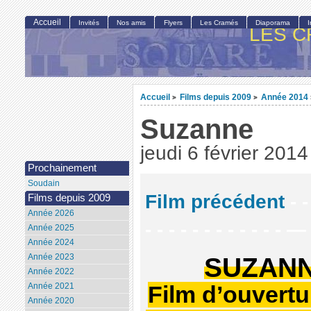
Accueil
Invités
Nos amis
Flyers
Les Cramés
Diaporama
LES C
Accueil
Films depuis 2009
Année 2014
>
>
Suzanne
jeudi 6 février 2014
Prochainement
Soudain
Film précédent
- -
Films depuis 2009
Année 2026
- - - - - - - - - - - - —
Année 2025
Année 2024
SUZAN
Année 2023
Année 2022
Année 2021
Film d’ouvertu
Année 2020