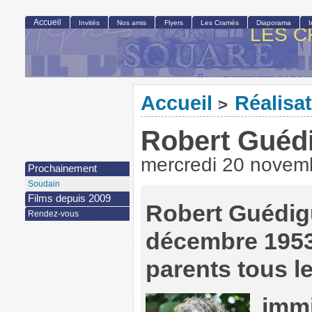
Accueil
Invités
Nos amis
Flyers
Les Cramés
Diaporama
LES C
Accueil
Réalisa
>
Robert Guéd
mercredi 20 novem
Prochainement
Soudain
Films depuis 2009
Robert Guédigu
Rendez-vous
décembre 1953 
parents tous l
immi