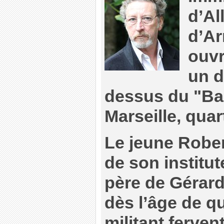
d’Al
d’Ar
ouvr
un d
dessus du "Ba
Marseille, quar
Le jeune Rober
de son institut
père de Gérard
dès l’âge de q
militant ferven