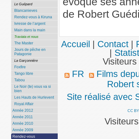
évoque ses anné
Le Guépard
de Robert Guédi
Blancanieves
Rendez-vous à Kiruna
Ivresse de l’argent
Main dans la main
Traviata et nous
Accueil
|
Contact
|
The Master
Jours de pêche en
|
Statis
Patagonie
Visiteurs
La Garçonnière
Foxfire
FR
Films dep
Tango libre
Tabou
Robert 
Le Noir (te) vous va si
bien
Site réalisé avec 
Les Hauts de Hurlevent
Royal Affair
Année 2012
CC BY
Année 2011
Visiteur
Année 2010
Année 2009
Rendez-vous