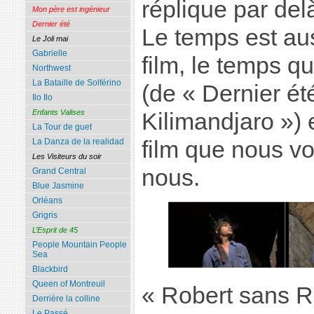
réplique par delà
Mon père est ingénieur
Dernier été
Le temps est au
Le Joli mai
Gabrielle
film, le temps q
Northwest
La Bataille de Solférino
(de « Dernier ét
Ilo Ilo
Enfants Valises
Kilimandjaro ») 
La Tour de guet
La Danza de la realidad
film que nous vo
Les Visiteurs du soir
nous.
Grand Central
Blue Jasmine
Orléans
Grigris
L’Esprit de 45
People Mountain People
Sea
Blackbird
Queen of Montreuil
« Robert sans Ro
Derrière la colline
Le Passé