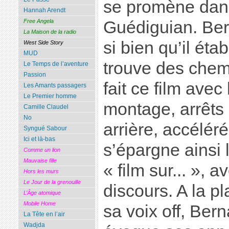
se promène dan
Hannah Arendt
Guédiguian. Ber
Free Angela
La Maison de la radio
si bien qu’il éta
West Side Story
MUD
trouve des chemi
Le Temps de l’aventure
Passion
fait ce film ave
Les Amants passagers
Le Premier homme
montage, arrêts 
Camille Claudel
No
arrière, accélérés
Syngué Sabour
Ici et là-bas
s’épargne ainsi 
Comme un lion
Mauvaise fille
« film sur... », a
Hors les murs
Le Jour de la grenouille
discours. A la p
L’Âge atomique
Mobile Home
sa voix off, Ber
La Tête en l’air
Wadjda