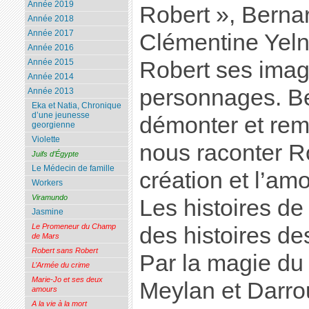
Année 2019
Robert », Berna
Année 2018
Année 2017
Clémentine Yeln
Année 2016
Année 2015
Robert ses imag
Année 2014
personnages. Be
Année 2013
Eka et Natia, Chronique
d’une jeunesse
démonter et remo
georgienne
Violette
nous raconter Ro
Juifs d’Égypte
Le Médecin de famille
création et l’am
Workers
Viramundo
Les histoires de
Jasmine
Le Promeneur du Champ
des histoires de
de Mars
Robert sans Robert
Par la magie du
L’Armée du crime
Marie-Jo et ses deux
Meylan et Darro
amours
A la vie à la mort