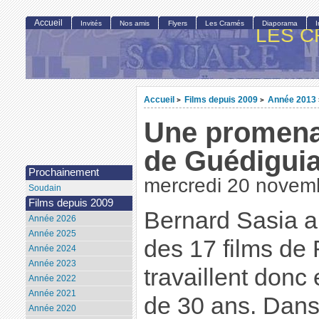
Accueil
Invités
Nos amis
Flyers
Les Cramés
Diaporama
LES C
Accueil
Films depuis 2009
Année 2013
>
>
Une promena
de Guédigui
Prochainement
mercredi 20 novem
Soudain
Films depuis 2009
Bernard Sasia a
Année 2026
Année 2025
des 17 films de 
Année 2024
Année 2023
travaillent donc
Année 2022
Année 2021
de 30 ans. Dans
Année 2020