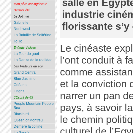
salle en Egypt
Mon père est ingénieur
Dernier été
industrie cin
Le Joli mai
Gabrielle
florissante s’y 
Northwest
La Bataille de Solférino
Ilo Ilo
Le cinéaste expl
Enfants Valises
La Tour de guet
l’ont conduit à fa
La Danza de la realidad
Les Visiteurs du soir
comme assistan
Grand Central
Blue Jasmine
et la conviction 
Orléans
Grigris
narrer un pan de
L’Esprit de 45
People Mountain People
pays, à savoir l
Sea
Blackbird
le chemin polit
Queen of Montreuil
Derrière la colline
culturel de l’Eg
Le Passé