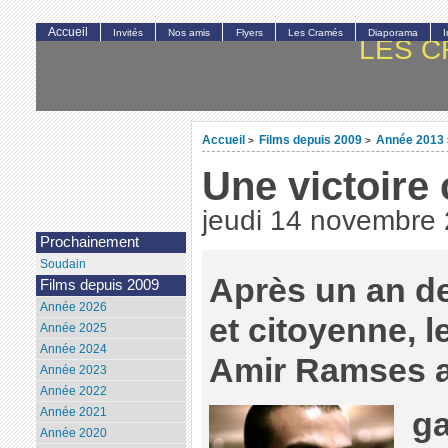
Accueil
Invités
Nos amis
Flyers
Les Cramés
Diaporama
LES C
Accueil
Films depuis 2009
Année 2013
>
>
Une victoire 
jeudi 14 novembre
Prochainement
Soudain
Après un an de 
Films depuis 2009
Année 2026
et citoyenne, l
Année 2025
Année 2024
Amir Ramses 
Année 2023
Année 2022
Année 2021
ga
Année 2020