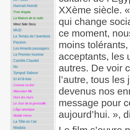
Hannah Arendt
XXème siècle. «
Free Angela
qui change soci
La Maison de la radio
West Side Story
ce moment, no
MUD
Le Temps de l’aventure
moins tolérants
Passion
Les Amants passagers
acceptants, les 
Le Premier homme
Camille Claudel
autres. De voir 
No
Syngué Sabour
l’autre, tous les j
Ici et là-bas
Comme un lion
devenus nos en
Mauvaise fille
Hors les murs
message pour c
Le Jour de la grenouille
L’Âge atomique
aujourd’hui. », di
Mobile Home
La Tête en l’air
Wadjda