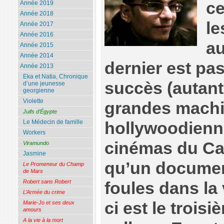
ce
Année 2019
Année 2018
le
Année 2017
Année 2016
au
Année 2015
Année 2014
dernier est pa
Année 2013
Eka et Natia, Chronique
succès (autan
d’une jeunesse
georgienne
Violette
grandes mach
Juifs d’Égypte
Le Médecin de famille
hollywoodienn
Workers
cinémas du Cair
Viramundo
Jasmine
qu’un document
Le Promeneur du Champ
de Mars
Robert sans Robert
foules dans la v
L’Armée du crime
ci est le trois
Marie-Jo et ses deux
amours
A la vie à la mort