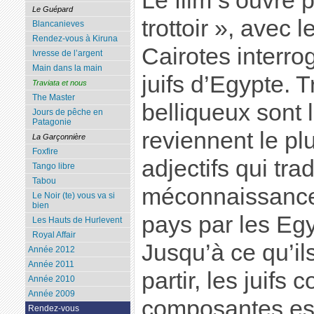
Le film s’ouvre 
Le Guépard
trottoir », avec 
Blancanieves
Rendez-vous à Kiruna
Cairotes interro
Ivresse de l’argent
Main dans la main
juifs d’Egypte. T
Traviata et nous
The Master
belliqueux sont 
Jours de pêche en
Patagonie
reviennent le pl
La Garçonnière
Foxfire
adjectifs qui tra
Tango libre
Tabou
méconnaissance d
Le Noir (te) vous va si
bien
pays par les Eg
Les Hauts de Hurlevent
Royal Affair
Jusqu’à ce qu’il
Année 2012
Année 2011
partir, les juifs 
Année 2010
Année 2009
composantes ess
Rendez-vous