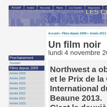
Accueil
Invités
Nos amis
Flyers
Les Cramés
Diaporama
LES C
Accueil
Films depuis 2009
Année 2013
>
>
Un film noir
lundi 4 novembre 
Prochainement
Soudain
Northwest a ob
Films depuis 2009
Année 2026
et le Prix de la
Année 2025
Année 2024
International d
Année 2023
Année 2022
Beaune 2013.
Année 2021
Année 2020