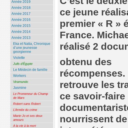
C’est le deuxi
Année 2019
Année 2018
ce jeune réali
Année 2017
Année 2016
premier « R » é
Année 2015
France. Michael
Année 2014
Année 2013
réalisé 2 docu
Eka et Natia, Chronique
d’une jeunesse
georgienne
Violette
obtenu des
Juifs d’Égypte
Le Médecin de famille
récompenses.
Workers
retrouve les tr
Viramundo
Jasmine
ce savoir-faire
Le Promeneur du Champ
de Mars
Robert sans Robert
documentariste
L’Armée du crime
nourrissent de 
Marie-Jo et ses deux
amours
A la vie à la mort