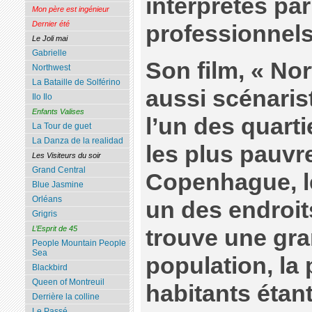
interprétés pa
Mon père est ingénieur
Dernier été
professionnels
Le Joli mai
Gabrielle
Son film, « Nor
Northwest
La Bataille de Solférino
aussi scénaris
Ilo Ilo
Enfants Valises
l’un des quart
La Tour de guet
La Danza de la realidad
les plus pauvr
Les Visiteurs du soir
Grand Central
Copenhague, le
Blue Jasmine
Orléans
un des endroit
Grigris
L’Esprit de 45
trouve une gra
People Mountain People
Sea
population, la 
Blackbird
Queen of Montreuil
habitants étan
Derrière la colline
Le Passé