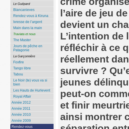
crime organisé
Le Guépard
Blancanieves
l’aire de jeu d
Rendez-vous à Kiruna
devient un cha
Ivresse de l’argent
Main dans la main
L’intention de l
Traviata et nous
The Master
réfléchir à ce 
Jours de pêche en
Patagonie
réellement da
La Garçonnière
Foxfire
survivre ? Qu’
Tango libre
Tabou
jeunes délinq
Le Noir (te) vous va si
bien
Les Hauts de Hurlevent
peut-on comme
Royal Affair
et finir meurtr
Année 2012
Année 2011
ainsi montrer
Année 2010
Année 2009
séparation ent
Rendez-vous