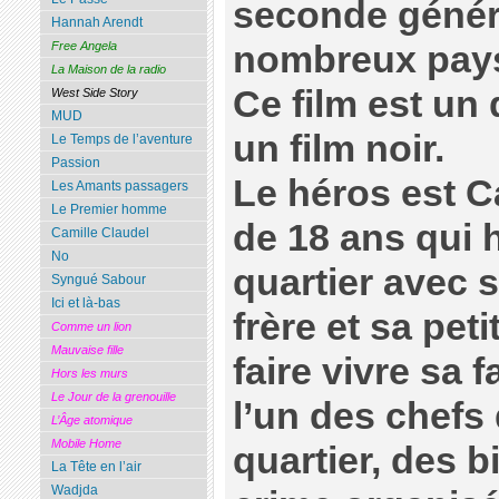
seconde génér
Hannah Arendt
Free Angela
nombreux pay
La Maison de la radio
Ce film est un
West Side Story
MUD
un film noir.
Le Temps de l’aventure
Passion
Le héros est 
Les Amants passagers
Le Premier homme
de 18 ans qui 
Camille Claudel
No
quartier avec s
Syngué Sabour
Ici et là-bas
frère et sa peti
Comme un lion
Mauvaise fille
faire vivre sa 
Hors les murs
Le Jour de la grenouille
l’un des chefs
L’Âge atomique
Mobile Home
quartier, des b
La Tête en l’air
Wadjda