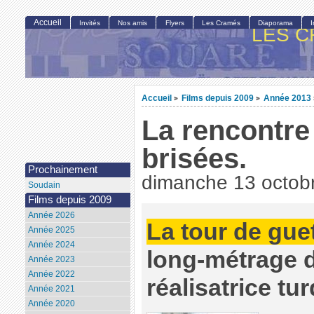
Accueil
Invités
Nos amis
Flyers
Les Cramés
Diaporama
LES C
Accueil
Films depuis 2009
Année 2013
>
>
La rencontre
brisées.
Prochainement
dimanche 13 octob
Soudain
Films depuis 2009
Année 2026
La tour de gue
Année 2025
Année 2024
long-métrage de
Année 2023
Année 2022
réalisatrice tu
Année 2021
Année 2020