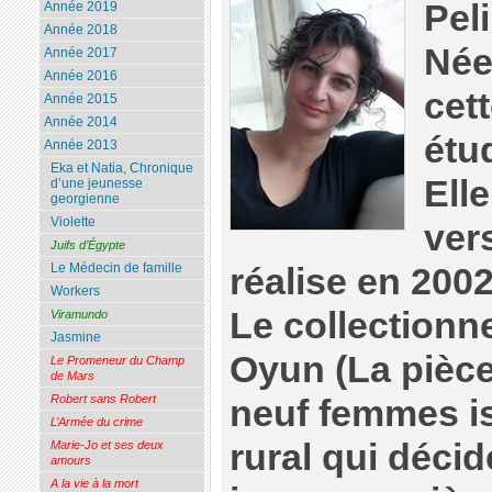
Pel
Année 2019
Année 2018
Née
Année 2017
Année 2016
cett
Année 2015
Année 2014
étu
Année 2013
Eka et Natia, Chronique
Elle
d’une jeunesse
georgienne
Violette
ver
Juifs d’Égypte
Le Médecin de famille
réalise en 200
Workers
Le collectionn
Viramundo
Jasmine
Oyun (La pièce
Le Promeneur du Champ
de Mars
Robert sans Robert
neuf femmes is
L’Armée du crime
rural qui décid
Marie-Jo et ses deux
amours
A la vie à la mort