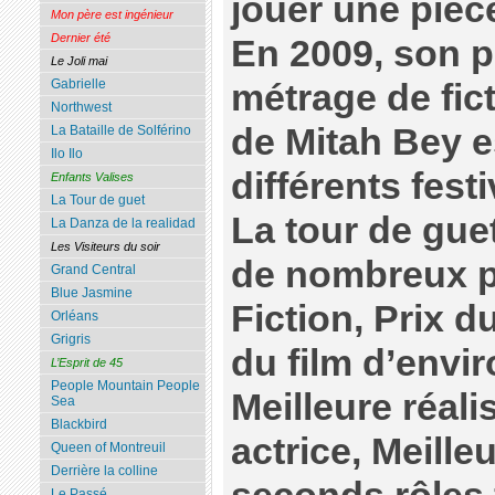
jouer une pièce
Mon père est ingénieur
Dernier été
En 2009, son p
Le Joli mai
Gabrielle
métrage de fict
Northwest
de Mitah Bey e
La Bataille de Solférino
Ilo Ilo
différents festi
Enfants Valises
La Tour de guet
La tour de gue
La Danza de la realidad
Les Visiteurs du soir
de nombreux pr
Grand Central
Blue Jasmine
Fiction, Prix d
Orléans
Grigris
du film d’envi
L’Esprit de 45
People Mountain People
Meilleure réali
Sea
Blackbird
actrice, Meille
Queen of Montreuil
Derrière la colline
Le Passé