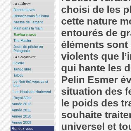
Le Guépard
choisi de les 
Blancanieves
Rendez-vous à Kiruna
cette nature 
Ivresse de l’argent
Main dans la main
entourés de gr
Traviata et nous
The Master
éléments sont 
Jours de pêche en
Patagonie
violents que l’i
La Garçonnière
Foxfire
qui hante les 
Tango libre
Tabou
Pelin Esmer év
Le Noir (te) vous va si
bien
situation des 
Les Hauts de Hurlevent
Royal Affair
le poids des tr
Année 2012
Année 2011
souhaite traite
Année 2010
Année 2009
universel et to
Rendez-vous