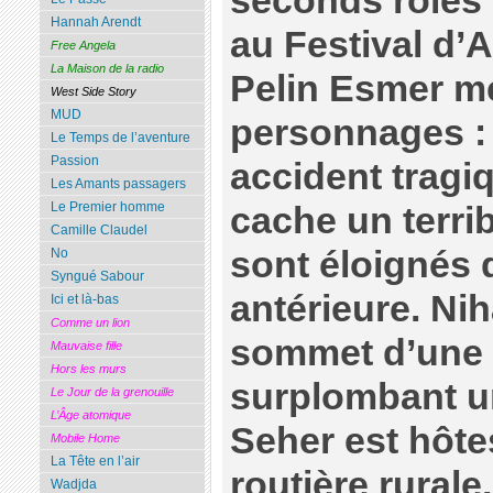
seconds rôles 
Hannah Arendt
au Festival d’
Free Angela
La Maison de la radio
Pelin Esmer m
West Side Story
MUD
personnages : 
Le Temps de l’aventure
Passion
accident tragi
Les Amants passagers
Le Premier homme
cache un terrib
Camille Claudel
sont éloignés d
No
Syngué Sabour
antérieure. Nih
Ici et là-bas
Comme un lion
sommet d’une 
Mauvaise fille
Hors les murs
surplombant u
Le Jour de la grenouille
L’Âge atomique
Seher est hôt
Mobile Home
La Tête en l’air
routière rurale
Wadjda