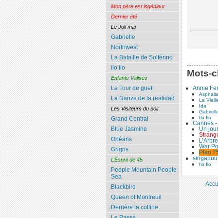
Mon père est ingénieur
Dernier été
Le Joli mai
Gabrielle
Northwest
La Bataille de Solférino
Ilo Ilo
Mots-c
Enfants Valises
La Tour de guet
Annie Fer
Asphalt
La Danza de la realidad
La Vieil
Ida
Les Visiteurs du soir
Gabriell
Ilo Ilo
Grand Central
Cannes -
Blue Jasmine
Un jou
Strang
Orléans
L’Arbre
War P
Grigris
Plan 7
singapou
L’Esprit de 45
Ilo Ilo
People Mountain People
Sea
Accu
Blackbird
Queen of Montreuil
Derrière la colline
Le Passé