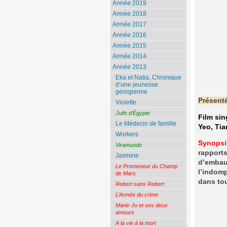
Année 2019
Année 2018
Année 2017
Année 2016
Année 2015
Année 2014
Année 2013
Eka et Natia, Chronique
d’une jeunesse
georgienne
Présenté
Violette
Juifs d’Égypte
Film si
Le Médecin de famille
Yeo, Ti
Workers
Synopsi
Viramundo
rapports
Jasmine
d’embauc
Le Promeneur du Champ
l’indomp
de Mars
dans to
Robert sans Robert
L’Armée du crime
Marie-Jo et ses deux
amours
A la vie à la mort