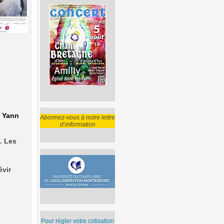
n Yann
Abonnez-vous à notre lettre
d’information
. Les
évir
Pour régler votre cotisation