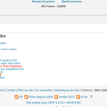
Dossier de presse
Bande annonce
BO France : 122000
lés
rière
e
le Dame indigne
e
 Caméra d’Or
r avec mon père
er Than Paradise
 aux papillons d’or
ony
5
rien
eil
|
Contact
|
Plan du site
|
Se connecter
|
Statistiques du site
|
Visiteurs :
294 /
124
?
FR
Films depuis 2009
Année 2013
Ilo Ilo
Site réalisé avec SPIP 4.4.15
+
AHUNTSIC