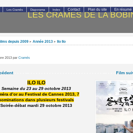
Contact
Plan du site
En résumé
Les Cramés
Diaporama
Index
LES CRAMÉS DE LA BOBI
ilms depuis 2009
Année 2013
Ilo Ilo
>
>
obre 2013
par
Cramés
écédent
- - - - — - - - - - - - - - - - - - - - - - - - - - - - - - - - — - - -
Film sui
ILO ILO
Semaine du 23 au 29 octobre 2013
éra d’or au Festival de Cannes 2013, 7
nominations dans plusieurs festivals
Soirée-débat mardi 29 octobre 2013