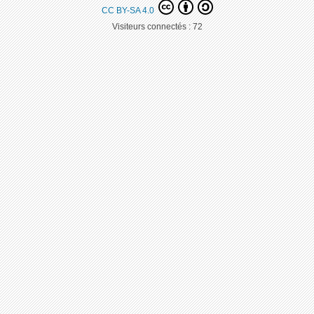
CC BY-SA 4.0
Visiteurs connectés :
72