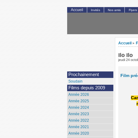
Accueil
Invités
Nos amis
Flyers
Accueil
F
>
Ilo Ilo
jeudi 24 oct
Prochainement
Film pr
Soudain
Films depuis 2009
Année 2026
Cam
Année 2025
Année 2024
Année 2023
Année 2022
Année 2021
Année 2020