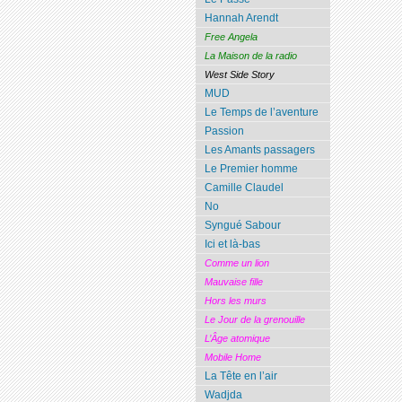
Hannah Arendt
Free Angela
La Maison de la radio
West Side Story
MUD
Le Temps de l’aventure
Passion
Les Amants passagers
Le Premier homme
Camille Claudel
No
Syngué Sabour
Ici et là-bas
Comme un lion
Mauvaise fille
Hors les murs
Le Jour de la grenouille
L’Âge atomique
Mobile Home
La Tête en l’air
Wadjda